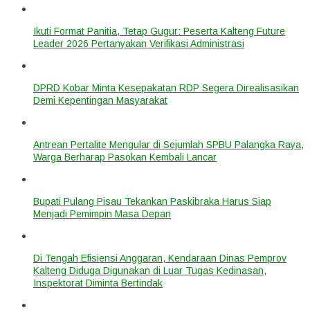
Ikuti Format Panitia, Tetap Gugur: Peserta Kalteng Future
Leader 2026 Pertanyakan Verifikasi Administrasi
DPRD Kobar Minta Kesepakatan RDP Segera Direalisasikan
Demi Kepentingan Masyarakat
Antrean Pertalite Mengular di Sejumlah SPBU Palangka Raya,
Warga Berharap Pasokan Kembali Lancar
Bupati Pulang Pisau Tekankan Paskibraka Harus Siap
Menjadi Pemimpin Masa Depan
Di Tengah Efisiensi Anggaran, Kendaraan Dinas Pemprov
Kalteng Diduga Digunakan di Luar Tugas Kedinasan,
Inspektorat Diminta Bertindak