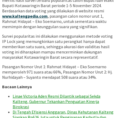
merilis hasil survei terbaru popularitas calon Bupati dan Wakil
Bupati Kotawaringin Barat periode 1-5 November 2024.
Berdasarkan data voting yang dilakukan di website resmi
www.kaltengpedia.com
, pasangan calon nomor urut 1,
Rahmat Hidayat – Eko Soemarno, untuk sementara waktu
memimpin dengan keunggulan suara yang signifikan.
Survei popularitas ini dilakukan menggunakan metode voting
IP Lock yang memungkinkan satu perangkat hanya dapat
memberikan satu suara, sehingga akurasi dan validitas hasil
voting ini diharapkan mampu mencerminkan dukungan
masyarakat Kotawaringin Barat secara representatif.
Pasangan Nomor Urut 1: Rahmat Hidayat – Eko Soemarno
memperoleh 971 suara atau 66%, Pasangan Nomor Urut 2: Hj.
Nurhidayah – Suyanto mendapat 508 suara atau 34%.
Bacaan Lainnya
Linae Victoria Aden Resmi Dilantik sebagai Sekda
Kalteng, Gubernur Tekankan Penguatan Kinerja
Birokrasi
Di Tengah Efisiensi Anggaran, Dinas Kehutanan Kalteng
Siapkan Rp626 Juta untuk Penginapan Karhutla dan