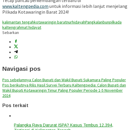
Tetap pantau perkembangan terbaru di
www.kaltengpedia.com
untuk informasi lebih lanjut menjelang
Pilkada Kotawaringin Barat 2024!
kalimantan tengah
kotawaringin barat
nurhidayah
Pangkalanbun
pilkada
kalteng
rahmat hidayat
Sebarkan
Navigasi pos
Pos sebelumnya
Calon Bupati dan Wakil Bupati Sukamara Paling Populer
Pos berikutnya
Rilis Hasil Survei Terbaru Kaltengpedia: Calon Bupati dan
Wakil Bupati Kotawaringin Timur Paling Populer Periode 1-5 November
2024
Pos terkait
Palangka Raya Darurat ISPA? Kasus Tembus 12.394,