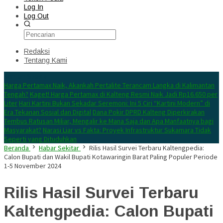
Log In
Log Out
Redaksi
Tentang Kami
Konten Spesial
Harga Pertamax Naik, Akankah Pertalite Terancam Langka di Kalimantan
Tengah?
Kaget! Harga Pertamax di Kalteng Resmi Naik Jadi Rp16.650 per
Liter
Hari Kartini Bukan Sekadar Seremoni: Ini 5 Ciri “Kartini Modern” di
Era Tekanan Sosial dan Digital
Dana Pokir DPRD Kalteng Diperkirakan
Tembus Ratusan Miliar, Mengalir ke Mana Saja dan Apa Manfaatnya bagi
Masyarakat?
Narasi Liar vs Fakta: Proyek Infrastruktur Sukamara Tidak
Seperti yang Dituduhkan
Beranda
Habar Sekitar
Rilis Hasil Survei Terbaru Kaltengpedia:
Calon Bupati dan Wakil Bupati Kotawaringin Barat Paling Populer Periode
1-5 November 2024
Rilis Hasil Survei Terbaru
Kaltengpedia: Calon Bupati