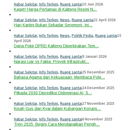
Habar Sekitar
,
Info Terkini
,
Ruang santai
10 Juni 2026
Kaget! Harga Pertamax di Kalteng Resmi N…
Habar Sekitar
,
Info Terkini
,
News
,
Ruang santai
21 April 2026
Hari Kartini Bukan Sekadar Seremoni: Ini…
Habar Sekitar
,
Info Terkini
,
News
,
Politik Pedia
,
Ruang santai
15
April 2026
Dana Pokir DPRD Kalteng Diperkirakan Tem…
Habar Sekitar
,
Info Terkini
,
Ruang santai
9 Januari 2026
Narasi Liar vs Fakta: Proyek Infrastrukt…
Habar Sekitar
,
Info Terkini
,
Ruang santai
25 Desember 2025
Bahasa Agama dan Kekuasaan: Membaca Pole…
Habar Sekitar
,
Info Terkini
,
Ruang santai
24 Desember 2025
Pilkada 2030 Diprediksi Didominasi AI, S…
Habar Sekitar
,
Info Terkini
,
Ruang santai
27 November 2025
Kisah Gus dan Kyai dalam Kubangan Korups…
Habar Sekitar
,
Info Terkini
,
Ruang santai
6 November 2025
Tren 2025: Begini Cara Mendapatkan Pengh…