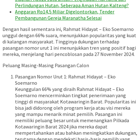
Perlindungan Hutan, Seberapa Aman Hutan Kalteng?
Anggaran Rp14,5 Miliar Digelontorkan, Tender
Pembangunan Gereja Maranatha Selesai
Dengan hasil sementara ini, Rahmat Hidayat – Eko Soemarno
unggul dengan 66% suara, menunjukkan popularitas yang kuat
di kalangan masyarakat. Tingginya dukungan terhadap
pasangan nomor urut 1 ini menunjukkan tren yang positif bagi
mereka, menjelang hari pencoblosan pada 27 November 2024.
Peluang Masing-Masing Pasangan Calon
Pasangan Nomor Urut 1: Rahmat Hidayat – Eko
Soemarno
Keunggulan 66% yang diraih Rahmat Hidayat – Eko
Soemarno mencerminkan tingkat penerimaan yang
tinggi di masyarakat Kotawaringin Barat. Popularitas ini
bisa jadi didorong oleh program kerja atau visi mereka
yang mampu menarik minat pemilih. Pasangan ini
memiliki peluang besar untuk memenangkan Pilkada
Kotawaringin Barat 2024 jika mereka dapat
mempertahankan atau bahkan meningkatkan dukungan,
terutama dengan mendekati basis-basis pemilih yang