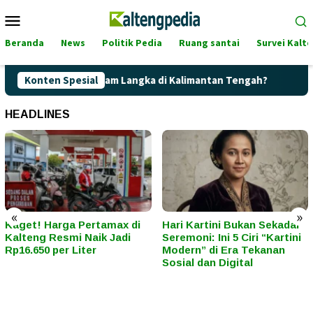
Loncat
Menu
ke
Mobile
konten
Beranda
News
Politik Pedia
Ruang santai
Survei Kalt
 Pertalite Terancam Langka di Kalimantan Tengah?
Konten Spesial
Kaget
HEADLINES
«
»
Kaget! Harga Pertamax di
Hari Kartini Bukan Sekadar
Kalteng Resmi Naik Jadi
Seremoni: Ini 5 Ciri “Kartini
Rp16.650 per Liter
Modern” di Era Tekanan
Sosial dan Digital