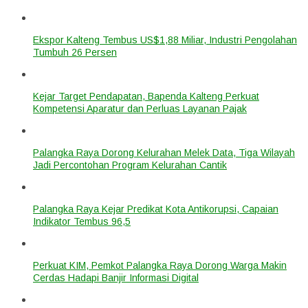
Ekspor Kalteng Tembus US$1,88 Miliar, Industri Pengolahan
Tumbuh 26 Persen
Kejar Target Pendapatan, Bapenda Kalteng Perkuat
Kompetensi Aparatur dan Perluas Layanan Pajak
Palangka Raya Dorong Kelurahan Melek Data, Tiga Wilayah
Jadi Percontohan Program Kelurahan Cantik
Palangka Raya Kejar Predikat Kota Antikorupsi, Capaian
Indikator Tembus 96,5
Perkuat KIM, Pemkot Palangka Raya Dorong Warga Makin
Cerdas Hadapi Banjir Informasi Digital