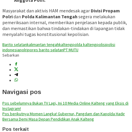
Anggota Polri.
Masyarakat dan aktivis HAM mendesak agar
Divisi Propam
Polri
dan
Polda Kalimantan Tengah
segera melakukan
pemeriksaan internal, memberikan penjelasan kepada publik,
dan memastikan bahwa tindakan-tindakan di lapangan tidak
menyalahi tugas konstitusional kepolisian.
Barito selatan
kalimantan tengah
kalteng
polda kalteng
polisi
polisi
indonesia
polri
pores barito selatan
PT MUTU
Sebarkan
Navigasi pos
Pos sebelumnya
Bukan TV Lagi, Ini 10 Media Online Kalteng yang Eksis di
Instagram!
Pos berikutnya
Momen Langka! Gubernur, Pangdam dan Kapolda Hadir
Bersama Demi Masa Depan Pendidikan Anak Kalteng
Pos terkait