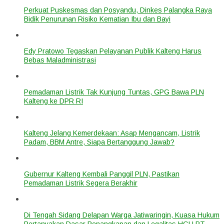
Perkuat Puskesmas dan Posyandu, Dinkes Palangka Raya
Bidik Penurunan Risiko Kematian Ibu dan Bayi
Edy Pratowo Tegaskan Pelayanan Publik Kalteng Harus
Bebas Maladministrasi
Pemadaman Listrik Tak Kunjung Tuntas, GPG Bawa PLN
Kalteng ke DPR RI
Kalteng Jelang Kemerdekaan: Asap Mengancam, Listrik
Padam, BBM Antre, Siapa Bertanggung Jawab?
Gubernur Kalteng Kembali Panggil PLN, Pastikan
Pemadaman Listrik Segera Berakhir
Di Tengah Sidang Delapan Warga Jatiwaringin, Kuasa Hukum
Pertanyakan Dasar Penangkapan dan Legalitas HGU PT