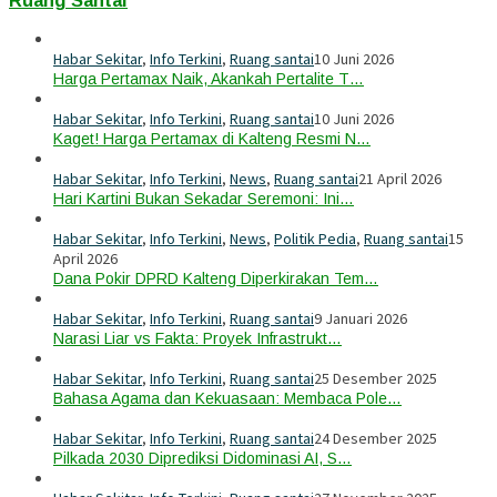
Habar Sekitar
,
Info Terkini
,
Ruang santai
10 Juni 2026
Harga Pertamax Naik, Akankah Pertalite T…
Habar Sekitar
,
Info Terkini
,
Ruang santai
10 Juni 2026
Kaget! Harga Pertamax di Kalteng Resmi N…
Habar Sekitar
,
Info Terkini
,
News
,
Ruang santai
21 April 2026
Hari Kartini Bukan Sekadar Seremoni: Ini…
Habar Sekitar
,
Info Terkini
,
News
,
Politik Pedia
,
Ruang santai
15
April 2026
Dana Pokir DPRD Kalteng Diperkirakan Tem…
Habar Sekitar
,
Info Terkini
,
Ruang santai
9 Januari 2026
Narasi Liar vs Fakta: Proyek Infrastrukt…
Habar Sekitar
,
Info Terkini
,
Ruang santai
25 Desember 2025
Bahasa Agama dan Kekuasaan: Membaca Pole…
Habar Sekitar
,
Info Terkini
,
Ruang santai
24 Desember 2025
Pilkada 2030 Diprediksi Didominasi AI, S…