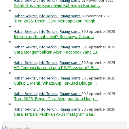
Habar Sekitar
,
Info Terkini
,
Ruang santai
27 November 2025
Kisah Gus dan Kyai dalam Kubangan Korups…
Habar Sekitar
,
Info Terkini
,
Ruang santai
6 November 2025
Tren 2025: Begini Cara Mendapatkan Pengh…
Habar Sekitar
,
Info Terkini
,
Ruang santai
30 September 2025
Internet di Rumah Lelet? Solusinya Cukup…
Habar Sekitar
,
Info Terkini
,
Ruang santai
30 September 2025
Cara Mengembalikan Akun Facebook yang Lu…
Habar Sekitar
,
Info Terkini
,
Ruang santai
30 September 2025
HP Terkunci karena Lupa PIN/Password? Be…
Habar Sekitar
,
Info Terkini
,
Ruang santai
30 September 2025
Cukup 1 Menit, WhatsApp Terkunci Diduga …
Habar Sekitar
,
Info Terkini
,
Ruang santai
30 September 2025
Tren 2025: Begini Cara Menghasilkan Uang…
Habar Sekitar
,
Info Terkini
,
Ruang santai
30 September 2025
Cara Terbaru Pulihkan Akun Instagram Saa…