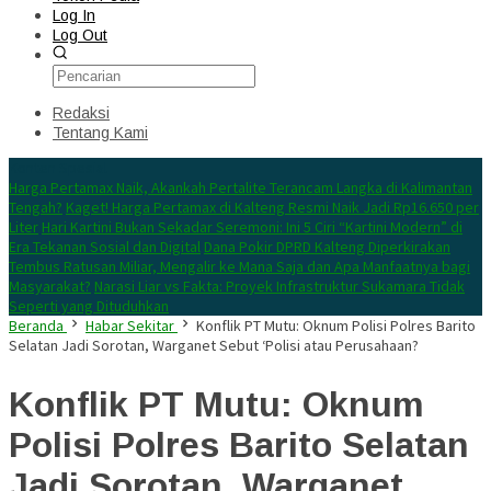
Log In
Log Out
Redaksi
Tentang Kami
Konten Spesial
Harga Pertamax Naik, Akankah Pertalite Terancam Langka di Kalimantan
Tengah?
Kaget! Harga Pertamax di Kalteng Resmi Naik Jadi Rp16.650 per
Liter
Hari Kartini Bukan Sekadar Seremoni: Ini 5 Ciri “Kartini Modern” di
Era Tekanan Sosial dan Digital
Dana Pokir DPRD Kalteng Diperkirakan
Tembus Ratusan Miliar, Mengalir ke Mana Saja dan Apa Manfaatnya bagi
Masyarakat?
Narasi Liar vs Fakta: Proyek Infrastruktur Sukamara Tidak
Seperti yang Dituduhkan
Beranda
Habar Sekitar
Konflik PT Mutu: Oknum Polisi Polres Barito
Selatan Jadi Sorotan, Warganet Sebut ‘Polisi atau Perusahaan?
Konflik PT Mutu: Oknum
Polisi Polres Barito Selatan
Jadi Sorotan, Warganet