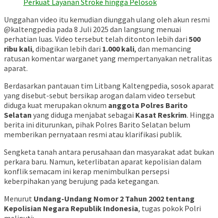
Perkuat Layanan Stroke hingga Pelosok
Unggahan video itu kemudian diunggah ulang oleh akun resmi
@kaltengpedia pada 8 Juli 2025 dan langsung menuai
perhatian luas. Video tersebut telah ditonton lebih dari
500
ribu kali
, dibagikan lebih dari
1.000 kali
, dan memancing
ratusan komentar warganet yang mempertanyakan netralitas
aparat.
Berdasarkan pantauan tim Litbang Kaltengpedia, sosok aparat
yang disebut-sebut bersikap arogan dalam video tersebut
diduga kuat merupakan oknum
anggota Polres Barito
Selatan
yang diduga menjabat sebagai
Kasat Reskrim
. Hingga
berita ini diturunkan, pihak Polres Barito Selatan belum
memberikan pernyataan resmi atau klarifikasi publik.
Sengketa tanah antara perusahaan dan masyarakat adat bukan
perkara baru. Namun, keterlibatan aparat kepolisian dalam
konflik semacam ini kerap menimbulkan persepsi
keberpihakan yang berujung pada ketegangan.
Menurut
Undang-Undang Nomor 2 Tahun 2002 tentang
Kepolisian Negara Republik Indonesia
, tugas pokok Polri