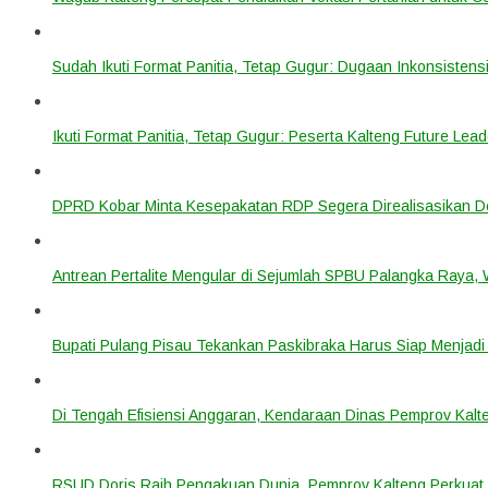
Sudah Ikuti Format Panitia, Tetap Gugur: Dugaan Inkonsistensi
Ikuti Format Panitia, Tetap Gugur: Peserta Kalteng Future Lead
DPRD Kobar Minta Kesepakatan RDP Segera Direalisasikan D
Antrean Pertalite Mengular di Sejumlah SPBU Palangka Raya,
Bupati Pulang Pisau Tekankan Paskibraka Harus Siap Menjad
Di Tengah Efisiensi Anggaran, Kendaraan Dinas Pemprov Kalte
RSUD Doris Raih Pengakuan Dunia, Pemprov Kalteng Perkuat 