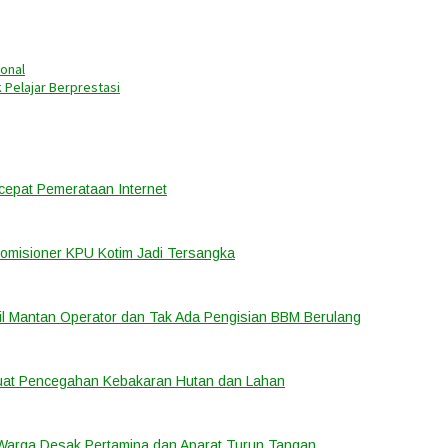
ional
 Pelajar Berprestasi
cepat Pemerataan Internet
Komisioner KPU Kotim Jadi Tersangka
bil Mantan Operator dan Tak Ada Pengisian BBM Berulang
rkuat Pencegahan Kebakaran Hutan dan Lahan
 Warga Desak Pertamina dan Aparat Turun Tangan