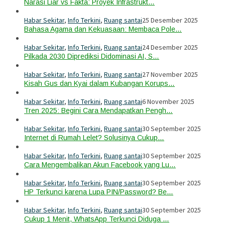
Narasi Liar vs Fakta: Proyek Infrastrukt…
Habar Sekitar
,
Info Terkini
,
Ruang santai
25 Desember 2025
Bahasa Agama dan Kekuasaan: Membaca Pole…
Habar Sekitar
,
Info Terkini
,
Ruang santai
24 Desember 2025
Pilkada 2030 Diprediksi Didominasi AI, S…
Habar Sekitar
,
Info Terkini
,
Ruang santai
27 November 2025
Kisah Gus dan Kyai dalam Kubangan Korups…
Habar Sekitar
,
Info Terkini
,
Ruang santai
6 November 2025
Tren 2025: Begini Cara Mendapatkan Pengh…
Habar Sekitar
,
Info Terkini
,
Ruang santai
30 September 2025
Internet di Rumah Lelet? Solusinya Cukup…
Habar Sekitar
,
Info Terkini
,
Ruang santai
30 September 2025
Cara Mengembalikan Akun Facebook yang Lu…
Habar Sekitar
,
Info Terkini
,
Ruang santai
30 September 2025
HP Terkunci karena Lupa PIN/Password? Be…
Habar Sekitar
,
Info Terkini
,
Ruang santai
30 September 2025
Cukup 1 Menit, WhatsApp Terkunci Diduga …