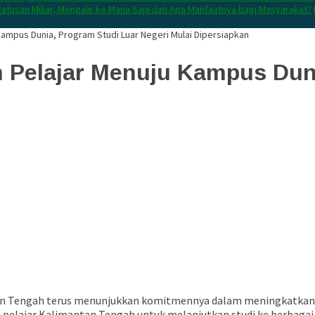
atusan Miliar, Mengalir ke Mana Saja dan Apa Manfaatnya bagi Masyarakat?
ampus Dunia, Program Studi Luar Negeri Mulai Dipersiapkan
 Pelajar Menuju Kampus Duni
an Tengah terus menunjukkan komitmennya dalam meningkatkan ku
i pelajar Kalimantan Tengah untuk melanjutkan studi ke berbagai 