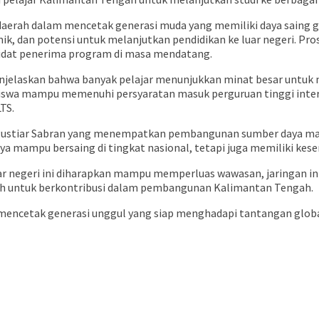
daerah dalam mencetak generasi muda yang memiliki daya saing g
, dan potensi untuk melanjutkan pendidikan ke luar negeri. Pro
ndidat penerima program di masa mendatang.
elaskan bahwa banyak pelajar menunjukkan minat besar untuk m
siswa mampu memenuhi persyaratan masuk perguruan tinggi inte
TS.
 Agustiar Sabran yang menempatkan pembangunan sumber daya ma
 mampu bersaing di tingkat nasional, tetapi juga memiliki kese
ar negeri ini diharapkan mampu memperluas wawasan, jaringan int
ah untuk berkontribusi dalam pembangunan Kalimantan Tengah.
mencetak generasi unggul yang siap menghadapi tantangan globa