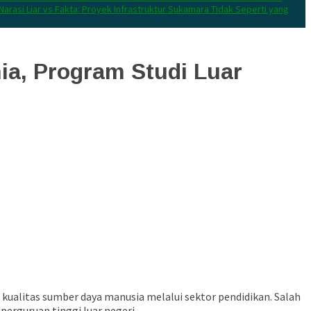
Narasi Liar vs Fakta: Proyek Infrastruktur Sukamara Tidak Seperti yang
a, Program Studi Luar
alitas sumber daya manusia melalui sektor pendidikan. Salah
perguruan tinggi luar negeri.