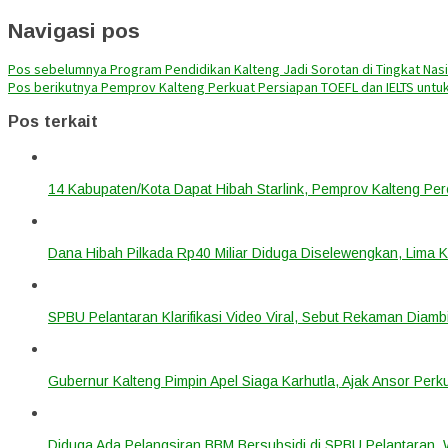
Navigasi pos
Pos sebelumnya
Program Pendidikan Kalteng Jadi Sorotan di Tingkat Nas
Pos berikutnya
Pemprov Kalteng Perkuat Persiapan TOEFL dan IELTS untuk
Pos terkait
14 Kabupaten/Kota Dapat Hibah Starlink, Pemprov Kalteng Per
Dana Hibah Pilkada Rp40 Miliar Diduga Diselewengkan, Lima 
SPBU Pelantaran Klarifikasi Video Viral, Sebut Rekaman Diam
Gubernur Kalteng Pimpin Apel Siaga Karhutla, Ajak Ansor Pe
Diduga Ada Pelangsiran BBM Bersubsidi di SPBU Pelantaran,