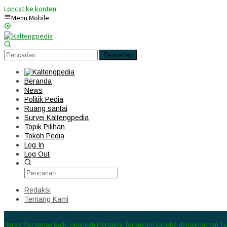
Loncat ke konten
Menu Mobile
Pencarian
Beranda
News
Politik Pedia
Ruang santai
Survei Kaltengpedia
Topik Pilihan
Tokoh Pedia
Log In
Log Out
Redaksi
Tentang Kami
Konten Spesial
Harga Pertamax Naik, Akankah Pertalite Terancam Langka di Kalimantan T