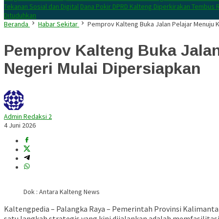
Tekanan Sosial dan Digital
Dana Pokir DPRD Kalteng Diperkirakan Tembus R
Dituduhkan
Beranda
Habar Sekitar
Pemprov Kalteng Buka Jalan Pelajar Menuju K
Pemprov Kalteng Buka Jalan
Negeri Mulai Dipersiapkan
Admin Redaksi 2
4 Juni 2026
Dok : Antara Kalteng News
Kaltengpedia – Palangka Raya – Pemerintah Provinsi Kalimant
satu langkah strategis yang kini dijalankan adalah memfasilitas