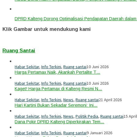
DPRD Kalteng Dorong Optimalisasi Pendapatan Daerah dala
Klik Gambar untuk mendukung kami
Ruang Santai
Habar Sekitar
,
Info Terkini
,
Ruang santai
10 Juni 2026
Harga Pertamax Naik, Akankah Pertalite T…
Habar Sekitar
,
Info Terkini
,
Ruang santai
10 Juni 2026
Kaget! Harga Pertamax di Kalteng Resmi N…
Habar Sekitar
,
Info Terkini
,
News
,
Ruang santai
21 April 2026
Hari Kartini Bukan Sekadar Seremoni: Ini…
Habar Sekitar
,
Info Terkini
,
News
,
Politik Pedia
,
Ruang santai
15 Apri
Dana Pokir DPRD Kalteng Diperkirakan Tem…
Habar Sekitar
,
Info Terkini
,
Ruang santai
9 Januari 2026