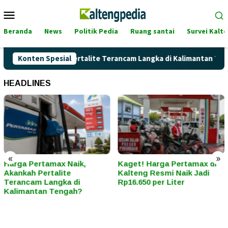
Loncat
Menu
ke
Mobile
konten
Beranda
News
Politik Pedia
Ruang santai
Survei Kalt
Naik, Akankah Pertalite Terancam Langka di Kalimantan Tengah
Konten Spesial
HEADLINES
«
»
Kaget! Harga Pertamax di
Hari Kartini Bukan Sek
Kalteng Resmi Naik Jadi
Seremoni: Ini 5 Ciri “Kar
Rp16.650 per Liter
Modern” di Era Tekana
Sosial dan Digital