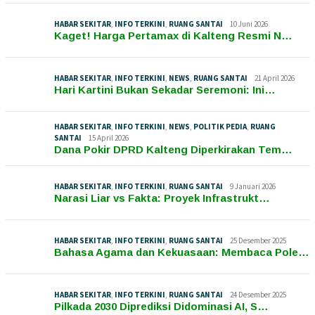
HABAR SEKITAR
,
INFO TERKINI
,
RUANG SANTAI
10 Juni 2026
Kaget! Harga Pertamax di Kalteng Resmi N…
HABAR SEKITAR
,
INFO TERKINI
,
NEWS
,
RUANG SANTAI
21 April 2026
Hari Kartini Bukan Sekadar Seremoni: Ini…
HABAR SEKITAR
,
INFO TERKINI
,
NEWS
,
POLITIK PEDIA
,
RUANG
SANTAI
15 April 2026
Dana Pokir DPRD Kalteng Diperkirakan Tem…
HABAR SEKITAR
,
INFO TERKINI
,
RUANG SANTAI
9 Januari 2026
Narasi Liar vs Fakta: Proyek Infrastrukt…
HABAR SEKITAR
,
INFO TERKINI
,
RUANG SANTAI
25 Desember 2025
Bahasa Agama dan Kekuasaan: Membaca Pole…
HABAR SEKITAR
,
INFO TERKINI
,
RUANG SANTAI
24 Desember 2025
Pilkada 2030 Diprediksi Didominasi AI, S…