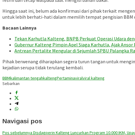
resmi dan tetap waspada saat mengisi bahan bakar.
Hingga saat ini, belum ada konfirmasi dari pihak terkait menge
untuk lebih berhati-hati dalam memilih tempat pengisian BBM 
Bacaan Lainnya
Tekan Karhutla Kalteng, BNPB Perkuat Operasi Udara d
Gubernur Kalteng Pimpin Apel Siaga Karhutla, Ajak Anso
Antrean Pertalite Mengular di Sejumlah SPBU Palangka R
Pihak berwenang diharapkan segera turun tangan untuk menginve
kejadian serupa tidak terulang kembali.
BBM
kalimantan tengah
kalteng
Pertamina
viral
viral kalteng
Sebarkan
Navigasi pos
Pos sebelumnya
Disdagperin Kalteng Luncurkan Program 10.000 IKM, Upa