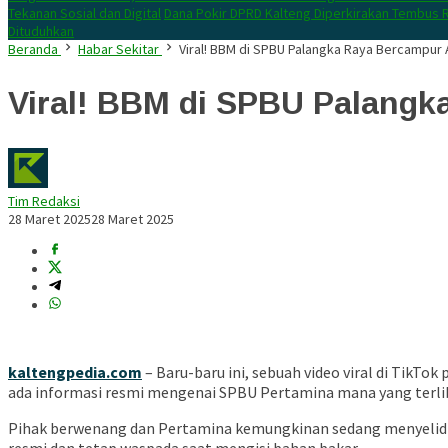
Tekanan Sosial dan Digital
Dana Pokir DPRD Kalteng Diperkirakan Tembus R
Dituduhkan
Beranda
Habar Sekitar
Viral! BBM di SPBU Palangka Raya Bercampur 
Viral! BBM di SPBU Palangk
Tim Redaksi
28 Maret 2025
28 Maret 2025
kaltengpedia.com
– ​
Baru-baru ini, sebuah video viral di TikT
ada informasi resmi mengenai SPBU Pertamina mana yang terlib
Pihak berwenang dan Pertamina kemungkinan sedang menyelidik