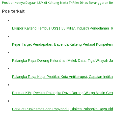
Pos berikutnya
Dugaan LSM di Kalteng Minta THR ke Dinas Beranggaran Bes
Pos terkait
Ekspor Kalteng Tembus US$1,88 Miliar, Industri Pengolahan 
Kejar Target Pendapatan, Bapenda Kalteng Perkuat Kompetens
Palangka Raya Dorong Kelurahan Melek Data, Tiga Wilayah Ja
Palangka Raya Kejar Predikat Kota Antikorupsi, Capaian Indik
Perkuat KIM, Pemkot Palangka Raya Dorong Warga Makin Cerdas
Perkuat Puskesmas dan Posyandu, Dinkes Palangka Raya Bidi