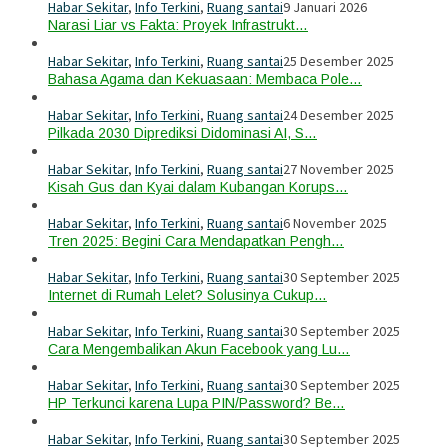
Habar Sekitar
,
Info Terkini
,
Ruang santai
9 Januari 2026
Narasi Liar vs Fakta: Proyek Infrastrukt…
Habar Sekitar
,
Info Terkini
,
Ruang santai
25 Desember 2025
Bahasa Agama dan Kekuasaan: Membaca Pole…
Habar Sekitar
,
Info Terkini
,
Ruang santai
24 Desember 2025
Pilkada 2030 Diprediksi Didominasi AI, S…
Habar Sekitar
,
Info Terkini
,
Ruang santai
27 November 2025
Kisah Gus dan Kyai dalam Kubangan Korups…
Habar Sekitar
,
Info Terkini
,
Ruang santai
6 November 2025
Tren 2025: Begini Cara Mendapatkan Pengh…
Habar Sekitar
,
Info Terkini
,
Ruang santai
30 September 2025
Internet di Rumah Lelet? Solusinya Cukup…
Habar Sekitar
,
Info Terkini
,
Ruang santai
30 September 2025
Cara Mengembalikan Akun Facebook yang Lu…
Habar Sekitar
,
Info Terkini
,
Ruang santai
30 September 2025
HP Terkunci karena Lupa PIN/Password? Be…
Habar Sekitar
,
Info Terkini
,
Ruang santai
30 September 2025