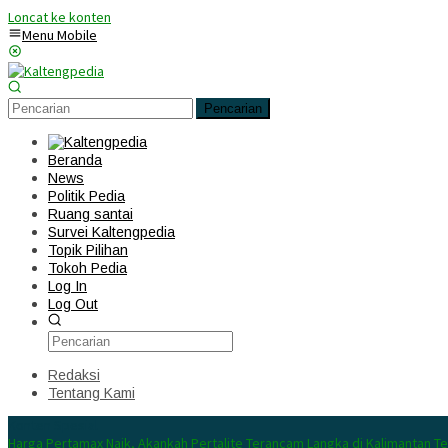
Loncat ke konten
Menu Mobile
Pencarian
Beranda
News
Politik Pedia
Ruang santai
Survei Kaltengpedia
Topik Pilihan
Tokoh Pedia
Log In
Log Out
Redaksi
Tentang Kami
Konten Spesial
Harga Pertamax Naik, Akankah Pertalite Terancam Langka di Kalimantan T