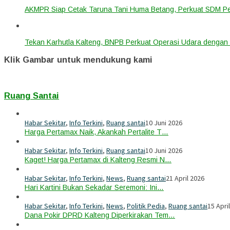
AKMPR Siap Cetak Taruna Tani Huma Betang, Perkuat SDM P
Tekan Karhutla Kalteng, BNPB Perkuat Operasi Udara deng
Klik Gambar untuk mendukung kami
Ruang Santai
Habar Sekitar
,
Info Terkini
,
Ruang santai
10 Juni 2026
Harga Pertamax Naik, Akankah Pertalite T…
Habar Sekitar
,
Info Terkini
,
Ruang santai
10 Juni 2026
Kaget! Harga Pertamax di Kalteng Resmi N…
Habar Sekitar
,
Info Terkini
,
News
,
Ruang santai
21 April 2026
Hari Kartini Bukan Sekadar Seremoni: Ini…
Habar Sekitar
,
Info Terkini
,
News
,
Politik Pedia
,
Ruang santai
15 Apri
Dana Pokir DPRD Kalteng Diperkirakan Tem…