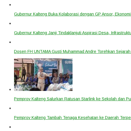
Gubernur Kalteng Buka Kolaborasi dengan GP Ansor, Ekonomi
Gubernur Kalteng Janji Tindaklanjuti Aspirasi Desa, Infrastruk
Dosen FH UNTAMA Gusti Muhammad Andre Torehkan Sejarah 
Pemprov Kalteng Salurkan Ratusan Starlink ke Sekolah dan P
Pemprov Kalteng Tambah Tenaga Kesehatan ke Daerah Terpen