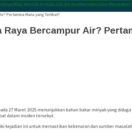
atusan Miliar, Mengalir ke Mana Saja dan Apa Manfaatnya bagi Masyarakat?
Air? Pertamina Mana yang Terlibat?
a Raya Bercampur Air? Perta
ok pada 27 Maret 2025 menunjukkan bahan bakar minyak yang diduga
at dalam insiden tersebut.
i kejadian ini untuk memastikan kebenaran dan sumber masalah