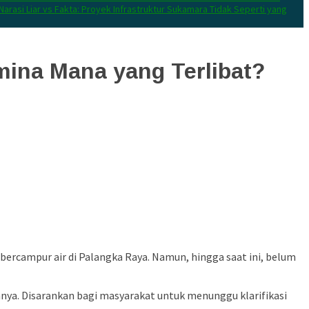
Narasi Liar vs Fakta: Proyek Infrastruktur Sukamara Tidak Seperti yang
mina Mana yang Terlibat?
 bercampur air di Palangka Raya.
Namun, hingga saat ini, belum
nya.
Disarankan bagi masyarakat untuk menunggu klarifikasi