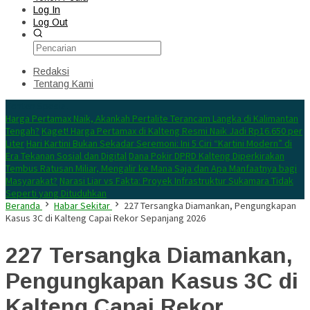
Log In
Log Out
Redaksi
Tentang Kami
Konten Spesial
Harga Pertamax Naik, Akankah Pertalite Terancam Langka di Kalimantan
Tengah?
Kaget! Harga Pertamax di Kalteng Resmi Naik Jadi Rp16.650 per
Liter
Hari Kartini Bukan Sekadar Seremoni: Ini 5 Ciri “Kartini Modern” di
Era Tekanan Sosial dan Digital
Dana Pokir DPRD Kalteng Diperkirakan
Tembus Ratusan Miliar, Mengalir ke Mana Saja dan Apa Manfaatnya bagi
Masyarakat?
Narasi Liar vs Fakta: Proyek Infrastruktur Sukamara Tidak
Seperti yang Dituduhkan
Beranda
Habar Sekitar
227 Tersangka Diamankan, Pengungkapan
Kasus 3C di Kalteng Capai Rekor Sepanjang 2026
227 Tersangka Diamankan,
Pengungkapan Kasus 3C di
Kalteng Capai Rekor