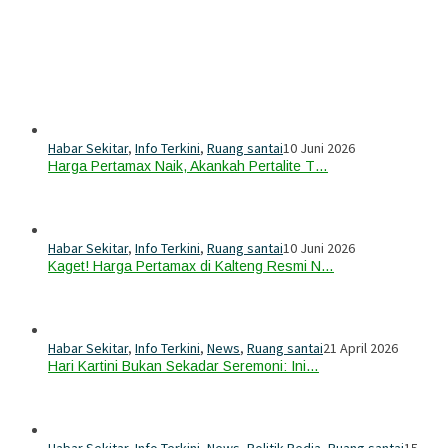
Habar Sekitar
,
Info Terkini
,
Ruang santai
10 Juni 2026
Harga Pertamax Naik, Akankah Pertalite T…
Habar Sekitar
,
Info Terkini
,
Ruang santai
10 Juni 2026
Kaget! Harga Pertamax di Kalteng Resmi N…
Habar Sekitar
,
Info Terkini
,
News
,
Ruang santai
21 April 2026
Hari Kartini Bukan Sekadar Seremoni: Ini…
Habar Sekitar
,
Info Terkini
,
News
,
Politik Pedia
,
Ruang santai
15