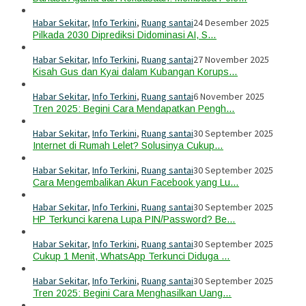
Habar Sekitar
,
Info Terkini
,
Ruang santai
24 Desember 2025
Pilkada 2030 Diprediksi Didominasi AI, S…
Habar Sekitar
,
Info Terkini
,
Ruang santai
27 November 2025
Kisah Gus dan Kyai dalam Kubangan Korups…
Habar Sekitar
,
Info Terkini
,
Ruang santai
6 November 2025
Tren 2025: Begini Cara Mendapatkan Pengh…
Habar Sekitar
,
Info Terkini
,
Ruang santai
30 September 2025
Internet di Rumah Lelet? Solusinya Cukup…
Habar Sekitar
,
Info Terkini
,
Ruang santai
30 September 2025
Cara Mengembalikan Akun Facebook yang Lu…
Habar Sekitar
,
Info Terkini
,
Ruang santai
30 September 2025
HP Terkunci karena Lupa PIN/Password? Be…
Habar Sekitar
,
Info Terkini
,
Ruang santai
30 September 2025
Cukup 1 Menit, WhatsApp Terkunci Diduga …
Habar Sekitar
,
Info Terkini
,
Ruang santai
30 September 2025
Tren 2025: Begini Cara Menghasilkan Uang…