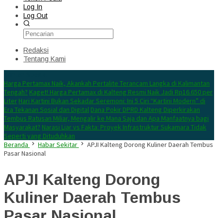
Log In
Log Out
Redaksi
Tentang Kami
Konten Spesial
Harga Pertamax Naik, Akankah Pertalite Terancam Langka di Kalimantan
Tengah?
Kaget! Harga Pertamax di Kalteng Resmi Naik Jadi Rp16.650 per
Liter
Hari Kartini Bukan Sekadar Seremoni: Ini 5 Ciri “Kartini Modern” di
Era Tekanan Sosial dan Digital
Dana Pokir DPRD Kalteng Diperkirakan
Tembus Ratusan Miliar, Mengalir ke Mana Saja dan Apa Manfaatnya bagi
Masyarakat?
Narasi Liar vs Fakta: Proyek Infrastruktur Sukamara Tidak
Seperti yang Dituduhkan
Beranda
Habar Sekitar
APJI Kalteng Dorong Kuliner Daerah Tembus
Pasar Nasional
APJI Kalteng Dorong
Kuliner Daerah Tembus
Pasar Nasional