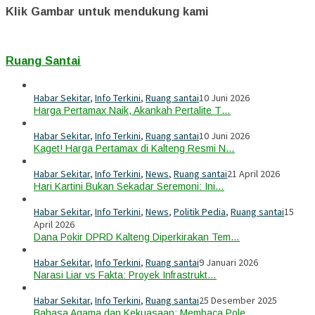
Klik Gambar untuk mendukung kami
Ruang Santai
Habar Sekitar
,
Info Terkini
,
Ruang santai
10 Juni 2026
Harga Pertamax Naik, Akankah Pertalite T…
Habar Sekitar
,
Info Terkini
,
Ruang santai
10 Juni 2026
Kaget! Harga Pertamax di Kalteng Resmi N…
Habar Sekitar
,
Info Terkini
,
News
,
Ruang santai
21 April 2026
Hari Kartini Bukan Sekadar Seremoni: Ini…
Habar Sekitar
,
Info Terkini
,
News
,
Politik Pedia
,
Ruang santai
15
April 2026
Dana Pokir DPRD Kalteng Diperkirakan Tem…
Habar Sekitar
,
Info Terkini
,
Ruang santai
9 Januari 2026
Narasi Liar vs Fakta: Proyek Infrastrukt…
Habar Sekitar
,
Info Terkini
,
Ruang santai
25 Desember 2025
Bahasa Agama dan Kekuasaan: Membaca Pole…