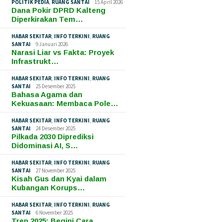
POLITIK PEDIA
,
RUANG SANTAI
15 April 2026
Dana Pokir DPRD Kalteng
Diperkirakan Tem…
HABAR SEKITAR
,
INFO TERKINI
,
RUANG
SANTAI
9 Januari 2026
Narasi Liar vs Fakta: Proyek
Infrastrukt…
HABAR SEKITAR
,
INFO TERKINI
,
RUANG
SANTAI
25 Desember 2025
Bahasa Agama dan
Kekuasaan: Membaca Pole…
HABAR SEKITAR
,
INFO TERKINI
,
RUANG
SANTAI
24 Desember 2025
Pilkada 2030 Diprediksi
Didominasi AI, S…
HABAR SEKITAR
,
INFO TERKINI
,
RUANG
SANTAI
27 November 2025
Kisah Gus dan Kyai dalam
Kubangan Korups…
HABAR SEKITAR
,
INFO TERKINI
,
RUANG
SANTAI
6 November 2025
Tren 2025: Begini Cara