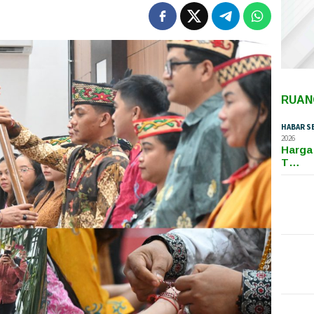
RUAN
HABAR S
2026
Harga
T…