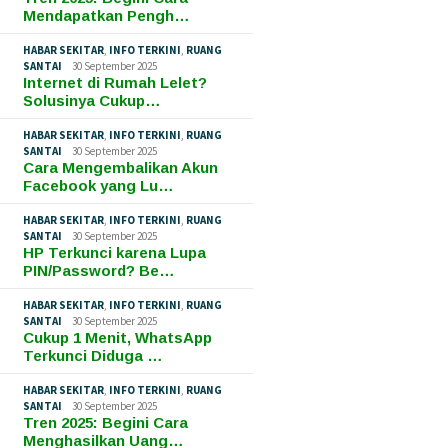
Mendapatkan Pengh…
HABAR SEKITAR
,
INFO TERKINI
,
RUANG
SANTAI
30 September 2025
Internet di Rumah Lelet?
Solusinya Cukup…
HABAR SEKITAR
,
INFO TERKINI
,
RUANG
SANTAI
30 September 2025
Cara Mengembalikan Akun
Facebook yang Lu…
HABAR SEKITAR
,
INFO TERKINI
,
RUANG
SANTAI
30 September 2025
HP Terkunci karena Lupa
PIN/Password? Be…
HABAR SEKITAR
,
INFO TERKINI
,
RUANG
SANTAI
30 September 2025
Cukup 1 Menit, WhatsApp
Terkunci Diduga …
HABAR SEKITAR
,
INFO TERKINI
,
RUANG
SANTAI
30 September 2025
Tren 2025: Begini Cara
Menghasilkan Uang…