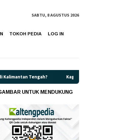
SABTU, 8 AGUSTUS 2026
AN
TOKOH PEDIA
LOG IN
h?
Kaget! Harga Pertamax di Kalteng Resmi Naik Jadi Rp16
 GAMBAR UNTUK MENDUKUNG