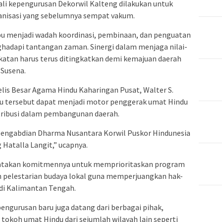
i kepengurusan Dekorwil Kalteng dilakukan untuk
anisasi yang sebelumnya sempat vakum.
u menjadi wadah koordinasi, pembinaan, dan penguatan
ghadapi tantangan zaman. Sinergi dalam menjaga nilai-
rakatan harus terus ditingkatkan demi kemajuan daerah
 Susena.
elis Besar Agama Hindu Kaharingan
Pusat,
Walter S.
u tersebut dapat menjadi motor penggerak umat Hindu
tribusi dalam pembangunan daerah.
pengabdian Dharma Nusantara Korwil Puskor Hindunesia
 Hatalla Langit,” ucapnya.
yatakan komitmennya untuk memprioritaskan program
dan pelestarian budaya lokal guna memperjuangkan hak-
 di Kalimantan Tengah.
engurusan baru juga datang dari berbagai pihak,
 tokoh umat Hindu dari sejumlah wilayah lain seperti