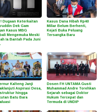
l ! Dugaan Keterkaitan
Kasus Dana Hibah Rp40
ruddin Dek Gam
Miliar Belum Berhenti,
gan Kasus MBG
Kejati Buka Peluang
bali Mengemuka Meski
Tersangka Baru
ah Ia Bantah Pada Juni
.
rnur Kalteng Janji
Dosen FH UNTAMA Gusti
aklanjuti Aspirasi Desa,
Muhammad Andre Torehkan
astruktur hingga
Sejarah sebagai Doktor
utan Batu Bara
Hukum Tercepat dan
aluasi
Termuda di UNDIP