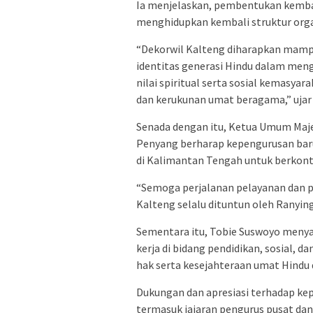
Ia menjelaskan, pembentukan kembal
menghidupkan kembali struktur org
“Dekorwil Kalteng diharapkan mamp
identitas generasi Hindu dalam men
nilai spiritual serta sosial kemasya
dan kerukunan umat beragama,” ujar
Senada dengan itu, Ketua Umum
Maj
Penyang
berharap kepengurusan bar
di Kalimantan Tengah untuk berkon
“Semoga perjalanan pelayanan dan 
Kalteng selalu dituntun oleh Ranying
Sementara itu, Tobie Suswoyo men
kerja di bidang pendidikan, sosial, 
hak serta kesejahteraan umat Hindu
Dukungan dan apresiasi terhadap kep
termasuk jajaran pengurus pusat dan