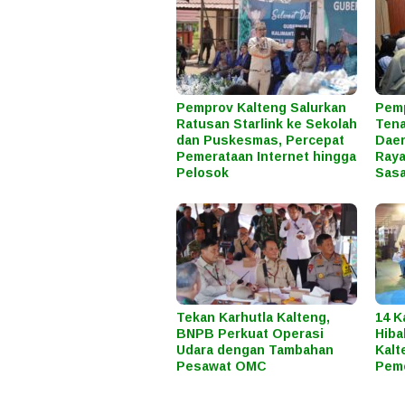
Pemprov Kalteng Salurkan
Pem
Ratusan Starlink ke Sekolah
Tena
dan Puskesmas, Percepat
Daer
Pemerataan Internet hingga
Raya
Pelosok
Sas
Tekan Karhutla Kalteng,
14 K
BNPB Perkuat Operasi
Hiba
Udara dengan Tambahan
Kalt
Pesawat OMC
Peme