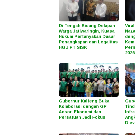
Di Tengah Sidang Delapan
Vira
Warga Jatiwaringin, Kuasa
Naza
Hukum Pertanyakan Dasar
den
Penangkapan dan Legalitas
Kem
HGU PT SISK
Pern
2026
Gubernur Kalteng Buka
Gube
Kolaborasi dengan GP
Tind
Ansor, Ekonomi dan
Infr
Persatuan Jadi Fokus
Angk
Diev