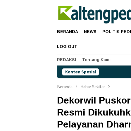
Loncat
ke
konten
BERANDA
NEWS
POLITIK PED
LOG OUT
REDAKSI
Tentang Kami
Konten Spesial
Harga Pertama
Beranda
Habar Sekitar
Dekorwil Puskor
Resmi Dikukuhka
Pelayanan Dha