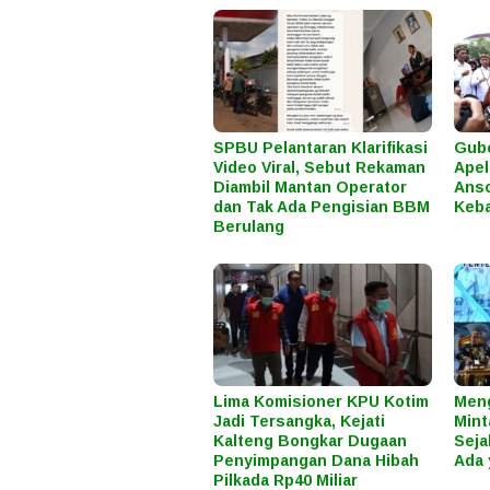
SPBU Pelantaran Klarifikasi
Gube
Video Viral, Sebut Rekaman
Apel
Diambil Mantan Operator
Anso
dan Tak Ada Pengisian BBM
Keba
Berulang
Lima Komisioner KPU Kotim
Meng
Jadi Tersangka, Kejati
Mint
Kalteng Bongkar Dugaan
Seja
Penyimpangan Dana Hibah
Ada 
Pilkada Rp40 Miliar