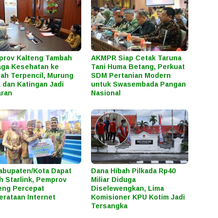
prov Kalteng Tambah
AKMPR Siap Cetak Taruna
ga Kesehatan ke
Tani Huma Betang, Perkuat
ah Terpencil, Murung
SDM Pertanian Modern
 dan Katingan Jadi
untuk Swasembada Pangan
aran
Nasional
abupaten/Kota Dapat
Dana Hibah Pilkada Rp40
h Starlink, Pemprov
Miliar Diduga
eng Percepat
Diselewengkan, Lima
rataan Internet
Komisioner KPU Kotim Jadi
Tersangka