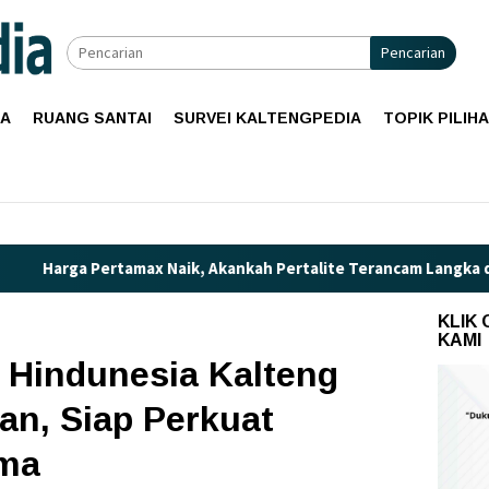
Pencarian
IA
RUANG SANTAI
SURVEI KALTENGPEDIA
TOPIK PILIH
x Naik, Akankah Pertalite Terancam Langka di Kalimantan Tenga
KLIK
KAMI
 Hindunesia Kalteng
n, Siap Perkuat
rma