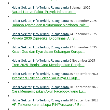
Habar Sekitar
,
Info Terkini
,
Ruang santai
9 Januari 2026
Narasi Liar vs Fakta: Proyek Infrastrukt…
Habar Sekitar
,
Info Terkini
,
Ruang santai
25 Desember 2025
Bahasa Agama dan Kekuasaan: Membaca Pole…
Habar Sekitar
,
Info Terkini
,
Ruang santai
24 Desember 2025
Pilkada 2030 Diprediksi Didominasi AI, S…
Habar Sekitar
,
Info Terkini
,
Ruang santai
27 November 2025
Kisah Gus dan Kyai dalam Kubangan Korups…
Habar Sekitar
,
Info Terkini
,
Ruang santai
6 November 2025
Tren 2025: Begini Cara Mendapatkan Pengh…
Habar Sekitar
,
Info Terkini
,
Ruang santai
30 September 2025
Internet di Rumah Lelet? Solusinya Cukup…
Habar Sekitar
,
Info Terkini
,
Ruang santai
30 September 2025
Cara Mengembalikan Akun Facebook yang Lu…
Habar Sekitar
,
Info Terkini
,
Ruang santai
30 September 2025
HP Terkunci karena Lupa PIN/Password? Be…