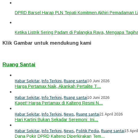
DPRD Barsel Harap PLN Tepati Komitmen Akhiri Pemadaman List
Ketika Listrik Sering Padam di Palangka Raya, Mengapa Tagih
Klik Gambar untuk mendukung kami
Ruang Santai
Habar Sekitar
,
Info Terkini
,
Ruang santai
10 Juni 2026
Harga Pertamax Naik, Akankah Pertalite T…
Habar Sekitar
,
Info Terkini
,
Ruang santai
10 Juni 2026
Kaget! Harga Pertamax di Kalteng Resmi N…
Habar Sekitar
,
Info Terkini
,
News
,
Ruang santai
21 April 2026
Hari Kartini Bukan Sekadar Seremoni: Ini…
Habar Sekitar
,
Info Terkini
,
News
,
Politik Pedia
,
Ruang santai
15 Apri
Dana Pokir DPRD Kalteng Diperkirakan Tem…