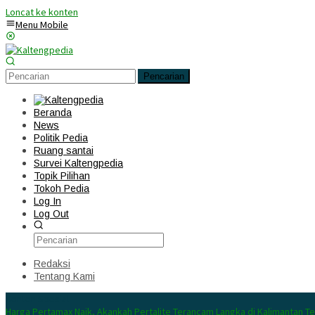
Loncat ke konten
Menu Mobile
Pencarian
Beranda
News
Politik Pedia
Ruang santai
Survei Kaltengpedia
Topik Pilihan
Tokoh Pedia
Log In
Log Out
Redaksi
Tentang Kami
Konten Spesial
Harga Pertamax Naik, Akankah Pertalite Terancam Langka di Kalimantan T