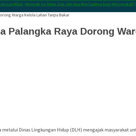
atusan Miliar, Mengalir ke Mana Saja dan Apa Manfaatnya bagi Masyarakat?
Dorong Warga Kelola Lahan Tanpa Bakar
a Palangka Raya Dorong War
a melalui Dinas Lingkungan Hidup (DLH) mengajak masyarakat u