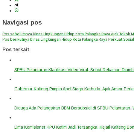
Navigasi pos
Pos sebelumnya
Dinas Lingkungan Hidup Kota Palangka Raya Ajak Tokoh 
Pos berikutnya
Dinas Lingkungan Hidup Kota Palangka Raya Perkuat Sosial
Pos terkait
SPBU Pelantaran Klarifikasi Video Viral, Sebut Rekaman Diam
Gubernur Kalteng Pimpin Apel Siaga Karhutla, Ajak Ansor Pe
Diduga Ada Pelangsiran BBM Bersubsidi di SPBU Pelantaran,
Lima Komisioner KPU Kotim Jadi Tersangka, Kejati Kalteng B