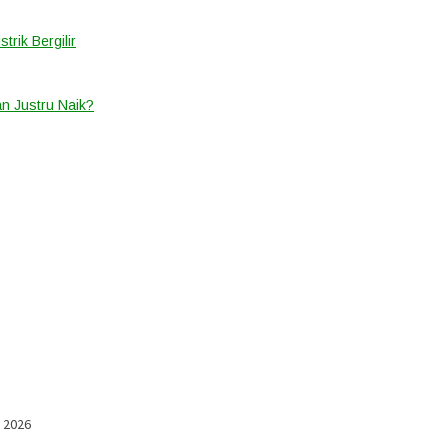
rik Bergilir
an Justru Naik?
l 2026