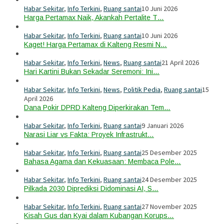
Habar Sekitar
,
Info Terkini
,
Ruang santai
10 Juni 2026
Harga Pertamax Naik, Akankah Pertalite T…
Habar Sekitar
,
Info Terkini
,
Ruang santai
10 Juni 2026
Kaget! Harga Pertamax di Kalteng Resmi N…
Habar Sekitar
,
Info Terkini
,
News
,
Ruang santai
21 April 2026
Hari Kartini Bukan Sekadar Seremoni: Ini…
Habar Sekitar
,
Info Terkini
,
News
,
Politik Pedia
,
Ruang santai
15
April 2026
Dana Pokir DPRD Kalteng Diperkirakan Tem…
Habar Sekitar
,
Info Terkini
,
Ruang santai
9 Januari 2026
Narasi Liar vs Fakta: Proyek Infrastrukt…
Habar Sekitar
,
Info Terkini
,
Ruang santai
25 Desember 2025
Bahasa Agama dan Kekuasaan: Membaca Pole…
Habar Sekitar
,
Info Terkini
,
Ruang santai
24 Desember 2025
Pilkada 2030 Diprediksi Didominasi AI, S…
Habar Sekitar
,
Info Terkini
,
Ruang santai
27 November 2025
Kisah Gus dan Kyai dalam Kubangan Korups…