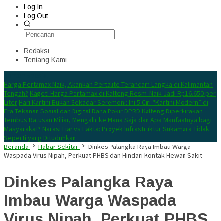
Log In
Log Out
Redaksi
Tentang Kami
Konten Spesial
Harga Pertamax Naik, Akankah Pertalite Terancam Langka di Kalimantan
Tengah?
Kaget! Harga Pertamax di Kalteng Resmi Naik Jadi Rp16.650 per
Liter
Hari Kartini Bukan Sekadar Seremoni: Ini 5 Ciri “Kartini Modern” di
Era Tekanan Sosial dan Digital
Dana Pokir DPRD Kalteng Diperkirakan
Tembus Ratusan Miliar, Mengalir ke Mana Saja dan Apa Manfaatnya bagi
Masyarakat?
Narasi Liar vs Fakta: Proyek Infrastruktur Sukamara Tidak
Seperti yang Dituduhkan
Beranda
Habar Sekitar
Dinkes Palangka Raya Imbau Warga
Waspada Virus Nipah, Perkuat PHBS dan Hindari Kontak Hewan Sakit
Dinkes Palangka Raya
Imbau Warga Waspada
Virus Nipah, Perkuat PHBS