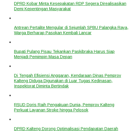
DPRD Kobar Minta Kesepakatan RDP Segera Direalisasikan
Demi Kepentingan Masyarakat
Antrean Pertalite Mengular di Sejumlah SPBU Palangka Raya,
Warga Berharap Pasokan Kembali Lancar
Bupati Pulang Pisau Tekankan Paskibraka Harus Siap
Menjadi Pemimpin Masa Depan
Di Tengah Efisiensi Anggaran, Kendaraan Dinas Pemprov
Kalteng Diduga Digunakan di Luar Tugas Kedinasan,
Inspektorat Diminta Bertindak
RSUD Doris Raih Pengakuan Dunia, Pemprov Kalteng
Perkuat Layanan Stroke hingga Pelosok
DPRD Kalteng Dorong Optimalisasi Pendapatan Daerah