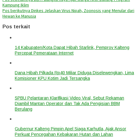
Kampung Iklim
Pos berikutnya
Dinkes Jelaskan Virus Nipah, Zoonosis yang Menular dari
Hewan ke Manusia
Pos terkait
14 Kabupaten/Kota Dapat Hibah Starlink, Pemprov Kalteng
Percepat Pemerataan Internet
Dana Hibah Pilkada Rp40 Miliar Diduga Diselewengkan, Lima
Komisioner KPU Kotim Jadi Tersangka
SPBU Pelantaran Klarifikasi Video Viral, Sebut Rekaman
Diambil Mantan Operator dan Tak Ada Pengisian BBM
Berulang
Gubernur Kalteng Pimpin Apel Siaga Karhutla, Ajak Ansor
Perkuat Pencegahan Kebakaran Hutan dan Lahan