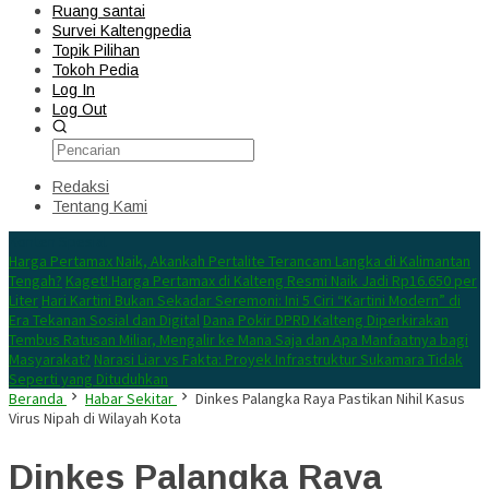
Ruang santai
Survei Kaltengpedia
Topik Pilihan
Tokoh Pedia
Log In
Log Out
Redaksi
Tentang Kami
Konten Spesial
Harga Pertamax Naik, Akankah Pertalite Terancam Langka di Kalimantan
Tengah?
Kaget! Harga Pertamax di Kalteng Resmi Naik Jadi Rp16.650 per
Liter
Hari Kartini Bukan Sekadar Seremoni: Ini 5 Ciri “Kartini Modern” di
Era Tekanan Sosial dan Digital
Dana Pokir DPRD Kalteng Diperkirakan
Tembus Ratusan Miliar, Mengalir ke Mana Saja dan Apa Manfaatnya bagi
Masyarakat?
Narasi Liar vs Fakta: Proyek Infrastruktur Sukamara Tidak
Seperti yang Dituduhkan
Beranda
Habar Sekitar
Dinkes Palangka Raya Pastikan Nihil Kasus
Virus Nipah di Wilayah Kota
Dinkes Palangka Raya