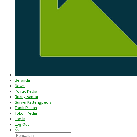
Beranda
News
Politik Pedia
Ruang santai
Survei Kaltengpedia
Topik Pilihan
Tokoh Pedia
Log In
Log Out