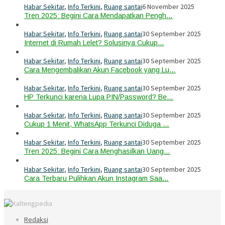
Habar Sekitar
,
Info Terkini
,
Ruang santai
6 November 2025
Tren 2025: Begini Cara Mendapatkan Pengh…
Habar Sekitar
,
Info Terkini
,
Ruang santai
30 September 2025
Internet di Rumah Lelet? Solusinya Cukup…
Habar Sekitar
,
Info Terkini
,
Ruang santai
30 September 2025
Cara Mengembalikan Akun Facebook yang Lu…
Habar Sekitar
,
Info Terkini
,
Ruang santai
30 September 2025
HP Terkunci karena Lupa PIN/Password? Be…
Habar Sekitar
,
Info Terkini
,
Ruang santai
30 September 2025
Cukup 1 Menit, WhatsApp Terkunci Diduga …
Habar Sekitar
,
Info Terkini
,
Ruang santai
30 September 2025
Tren 2025: Begini Cara Menghasilkan Uang…
Habar Sekitar
,
Info Terkini
,
Ruang santai
30 September 2025
Cara Terbaru Pulihkan Akun Instagram Saa…
Redaksi