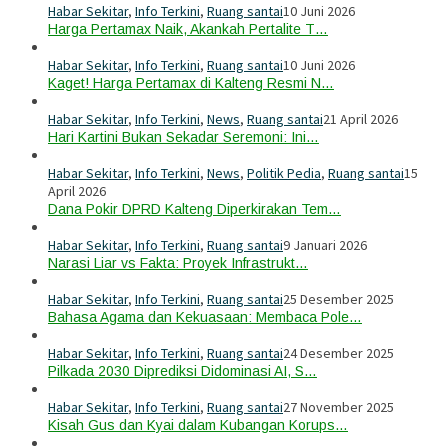
Habar Sekitar
,
Info Terkini
,
Ruang santai
10 Juni 2026
Harga Pertamax Naik, Akankah Pertalite T…
Habar Sekitar
,
Info Terkini
,
Ruang santai
10 Juni 2026
Kaget! Harga Pertamax di Kalteng Resmi N…
Habar Sekitar
,
Info Terkini
,
News
,
Ruang santai
21 April 2026
Hari Kartini Bukan Sekadar Seremoni: Ini…
Habar Sekitar
,
Info Terkini
,
News
,
Politik Pedia
,
Ruang santai
15
April 2026
Dana Pokir DPRD Kalteng Diperkirakan Tem…
Habar Sekitar
,
Info Terkini
,
Ruang santai
9 Januari 2026
Narasi Liar vs Fakta: Proyek Infrastrukt…
Habar Sekitar
,
Info Terkini
,
Ruang santai
25 Desember 2025
Bahasa Agama dan Kekuasaan: Membaca Pole…
Habar Sekitar
,
Info Terkini
,
Ruang santai
24 Desember 2025
Pilkada 2030 Diprediksi Didominasi AI, S…
Habar Sekitar
,
Info Terkini
,
Ruang santai
27 November 2025
Kisah Gus dan Kyai dalam Kubangan Korups…