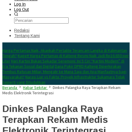
Log In
Log Out
Redaksi
Tentang Kami
Konten Spesial
Harga Pertamax Naik, Akankah Pertalite Terancam Langka di Kalimantan
Tengah?
Kaget! Harga Pertamax di Kalteng Resmi Naik Jadi Rp16.650 per
Liter
Hari Kartini Bukan Sekadar Seremoni: Ini 5 Ciri “Kartini Modern” di
Era Tekanan Sosial dan Digital
Dana Pokir DPRD Kalteng Diperkirakan
Tembus Ratusan Miliar, Mengalir ke Mana Saja dan Apa Manfaatnya bagi
Masyarakat?
Narasi Liar vs Fakta: Proyek Infrastruktur Sukamara Tidak
Seperti yang Dituduhkan
Beranda
Habar Sekitar
Dinkes Palangka Raya Terapkan Rekam
Medis Elektronik Terintegrasi
Dinkes Palangka Raya
Terapkan Rekam Medis
Elektronik Terintegrasi