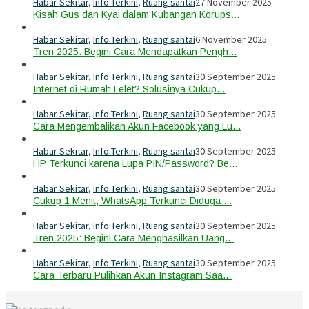
Habar Sekitar
,
Info Terkini
,
Ruang santai
27 November 2025
Kisah Gus dan Kyai dalam Kubangan Korups…
Habar Sekitar
,
Info Terkini
,
Ruang santai
6 November 2025
Tren 2025: Begini Cara Mendapatkan Pengh…
Habar Sekitar
,
Info Terkini
,
Ruang santai
30 September 2025
Internet di Rumah Lelet? Solusinya Cukup…
Habar Sekitar
,
Info Terkini
,
Ruang santai
30 September 2025
Cara Mengembalikan Akun Facebook yang Lu…
Habar Sekitar
,
Info Terkini
,
Ruang santai
30 September 2025
HP Terkunci karena Lupa PIN/Password? Be…
Habar Sekitar
,
Info Terkini
,
Ruang santai
30 September 2025
Cukup 1 Menit, WhatsApp Terkunci Diduga …
Habar Sekitar
,
Info Terkini
,
Ruang santai
30 September 2025
Tren 2025: Begini Cara Menghasilkan Uang…
Habar Sekitar
,
Info Terkini
,
Ruang santai
30 September 2025
Cara Terbaru Pulihkan Akun Instagram Saa…