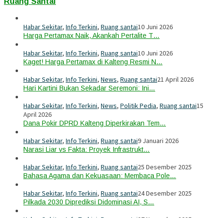
Ruang Santai
Habar Sekitar
,
Info Terkini
,
Ruang santai
10 Juni 2026
Harga Pertamax Naik, Akankah Pertalite T…
Habar Sekitar
,
Info Terkini
,
Ruang santai
10 Juni 2026
Kaget! Harga Pertamax di Kalteng Resmi N…
Habar Sekitar
,
Info Terkini
,
News
,
Ruang santai
21 April 2026
Hari Kartini Bukan Sekadar Seremoni: Ini…
Habar Sekitar
,
Info Terkini
,
News
,
Politik Pedia
,
Ruang santai
15
April 2026
Dana Pokir DPRD Kalteng Diperkirakan Tem…
Habar Sekitar
,
Info Terkini
,
Ruang santai
9 Januari 2026
Narasi Liar vs Fakta: Proyek Infrastrukt…
Habar Sekitar
,
Info Terkini
,
Ruang santai
25 Desember 2025
Bahasa Agama dan Kekuasaan: Membaca Pole…
Habar Sekitar
,
Info Terkini
,
Ruang santai
24 Desember 2025
Pilkada 2030 Diprediksi Didominasi AI, S…