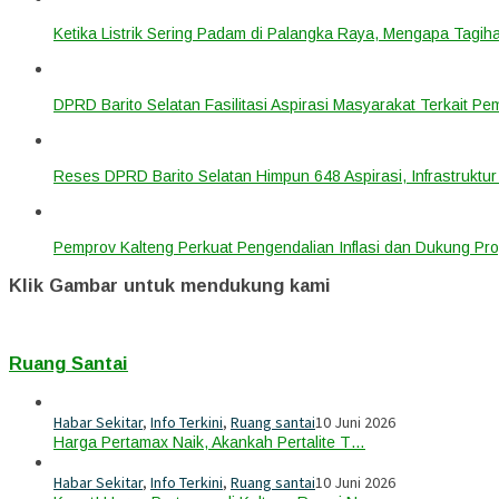
Ketika Listrik Sering Padam di Palangka Raya, Mengapa Tagih
DPRD Barito Selatan Fasilitasi Aspirasi Masyarakat Terkait Pem
Reses DPRD Barito Selatan Himpun 648 Aspirasi, Infrastruktur
Pemprov Kalteng Perkuat Pengendalian Inflasi dan Dukung Pr
Klik Gambar untuk mendukung kami
Ruang Santai
Habar Sekitar
,
Info Terkini
,
Ruang santai
10 Juni 2026
Harga Pertamax Naik, Akankah Pertalite T…
Habar Sekitar
,
Info Terkini
,
Ruang santai
10 Juni 2026