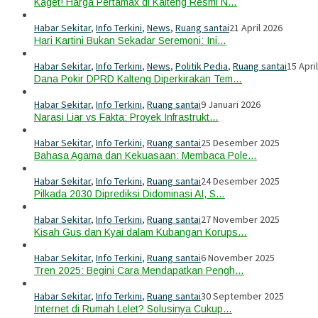
Kaget! Harga Pertamax di Kalteng Resmi N…
Habar Sekitar
,
Info Terkini
,
News
,
Ruang santai
21 April 2026
Hari Kartini Bukan Sekadar Seremoni: Ini…
Habar Sekitar
,
Info Terkini
,
News
,
Politik Pedia
,
Ruang santai
15 Apri
Dana Pokir DPRD Kalteng Diperkirakan Tem…
Habar Sekitar
,
Info Terkini
,
Ruang santai
9 Januari 2026
Narasi Liar vs Fakta: Proyek Infrastrukt…
Habar Sekitar
,
Info Terkini
,
Ruang santai
25 Desember 2025
Bahasa Agama dan Kekuasaan: Membaca Pole…
Habar Sekitar
,
Info Terkini
,
Ruang santai
24 Desember 2025
Pilkada 2030 Diprediksi Didominasi AI, S…
Habar Sekitar
,
Info Terkini
,
Ruang santai
27 November 2025
Kisah Gus dan Kyai dalam Kubangan Korups…
Habar Sekitar
,
Info Terkini
,
Ruang santai
6 November 2025
Tren 2025: Begini Cara Mendapatkan Pengh…
Habar Sekitar
,
Info Terkini
,
Ruang santai
30 September 2025
Internet di Rumah Lelet? Solusinya Cukup…