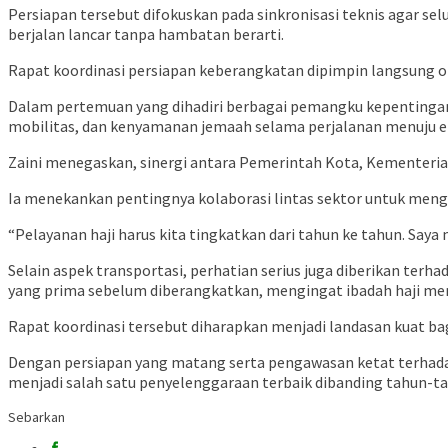
Persiapan tersebut difokuskan pada sinkronisasi teknis agar se
berjalan lancar tanpa hambatan berarti.
Rapat koordinasi persiapan keberangkatan dipimpin langsung o
Dalam pertemuan yang dihadiri berbagai pemangku kepentingan
mobilitas, dan kenyamanan jemaah selama perjalanan menuju e
Zaini menegaskan, sinergi antara Pemerintah Kota, Kementerian 
Ia menekankan pentingnya kolaborasi lintas sektor untuk meng
“Pelayanan haji harus kita tingkatkan dari tahun ke tahun. Say
Selain aspek transportasi, perhatian serius juga diberikan ter
yang prima sebelum diberangkatkan, mengingat ibadah haji mem
Rapat koordinasi tersebut diharapkan menjadi landasan kuat b
Dengan persiapan yang matang serta pengawasan ketat terhadap
menjadi salah satu penyelenggaraan terbaik dibanding tahun-t
Sebarkan