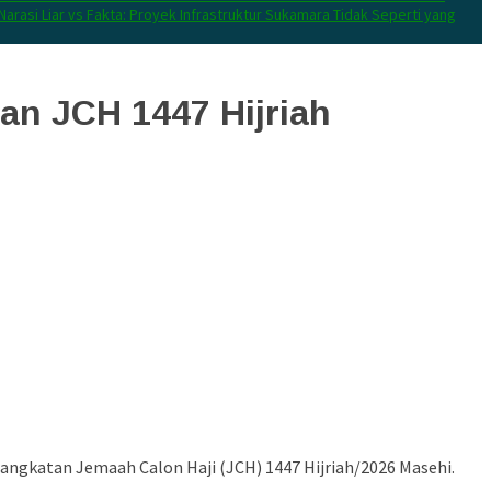
Narasi Liar vs Fakta: Proyek Infrastruktur Sukamara Tidak Seperti yang
n JCH 1447 Hijriah
ngkatan Jemaah Calon Haji (JCH) 1447 Hijriah/2026 Masehi.