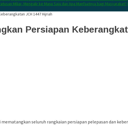
atusan Miliar, Mengalir ke Mana Saja dan Apa Manfaatnya bagi Masyarakat?
eberangkatan JCH 1447 Hijriah
gkan Persiapan Keberangkata
 mematangkan seluruh rangkaian persiapan pelepasan dan kebera