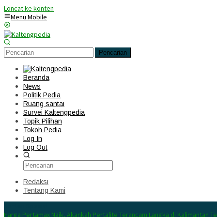
Loncat ke konten
Menu Mobile
Pencarian
Beranda
News
Politik Pedia
Ruang santai
Survei Kaltengpedia
Topik Pilihan
Tokoh Pedia
Log In
Log Out
Redaksi
Tentang Kami
Konten Spesial
Harga Pertamax Naik, Akankah Pertalite Terancam Langka di Kalimantan T