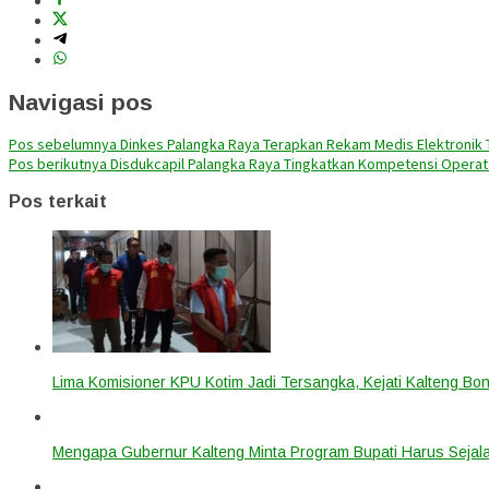
Navigasi pos
Pos sebelumnya
Dinkes Palangka Raya Terapkan Rekam Medis Elektronik T
Pos berikutnya
Disdukcapil Palangka Raya Tingkatkan Kompetensi Operat
Pos terkait
Lima Komisioner KPU Kotim Jadi Tersangka, Kejati Kalteng B
Mengapa Gubernur Kalteng Minta Program Bupati Harus Seja