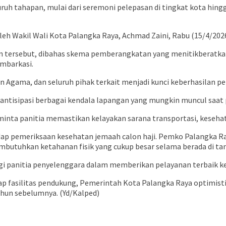
luruh tahapan, mulai dari seremoni pelepasan di tingkat kota hi
leh Wakil Wali Kota Palangka Raya,
Achmad Zaini
, Rabu (15/4/2026
 tersebut, dibahas skema pemberangkatan yang menitikberatkan
mbarkasi.
Agama, dan seluruh pihak terkait menjadi kunci keberhasilan pen
antisipasi berbagai kendala lapangan yang mungkin muncul saat
a minta panitia memastikan kelayakan sarana transportasi, keseh
hadap pemeriksaan kesehatan jemaah calon haji. Pemko Palangka R
butuhkan ketahanan fisik yang cukup besar selama berada di tan
agi panitia penyelenggara dalam memberikan pelayanan terbaik k
 fasilitas pendukung, Pemerintah Kota Palangka Raya optimistis
ahun sebelumnya. (Yd/Kalped)