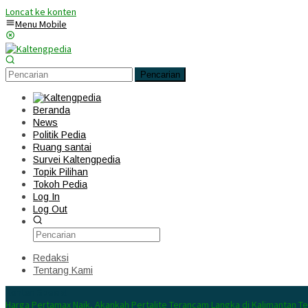
Loncat ke konten
Menu Mobile
Pencarian
Beranda
News
Politik Pedia
Ruang santai
Survei Kaltengpedia
Topik Pilihan
Tokoh Pedia
Log In
Log Out
Redaksi
Tentang Kami
Konten Spesial
Harga Pertamax Naik, Akankah Pertalite Terancam Langka di Kalimantan T