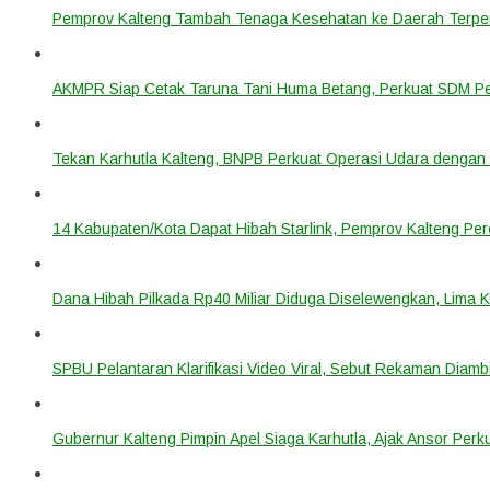
Pemprov Kalteng Tambah Tenaga Kesehatan ke Daerah Terpen
AKMPR Siap Cetak Taruna Tani Huma Betang, Perkuat SDM P
Tekan Karhutla Kalteng, BNPB Perkuat Operasi Udara deng
14 Kabupaten/Kota Dapat Hibah Starlink, Pemprov Kalteng Per
Dana Hibah Pilkada Rp40 Miliar Diduga Diselewengkan, Lima 
SPBU Pelantaran Klarifikasi Video Viral, Sebut Rekaman Diam
Gubernur Kalteng Pimpin Apel Siaga Karhutla, Ajak Ansor Pe