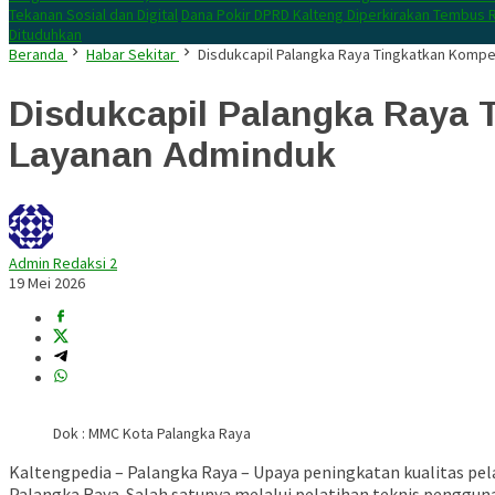
Tekanan Sosial dan Digital
Dana Pokir DPRD Kalteng Diperkirakan Tembus R
Dituduhkan
Beranda
Habar Sekitar
Disdukcapil Palangka Raya Tingkatkan Kompe
Disdukcapil Palangka Raya 
Layanan Adminduk
Admin Redaksi 2
19 Mei 2026
Dok : MMC Kota Palangka Raya
Kaltengpedia – Palangka Raya – Upaya peningkatan kualitas pel
Palangka Raya. Salah satunya melalui pelatihan teknis penggunaa