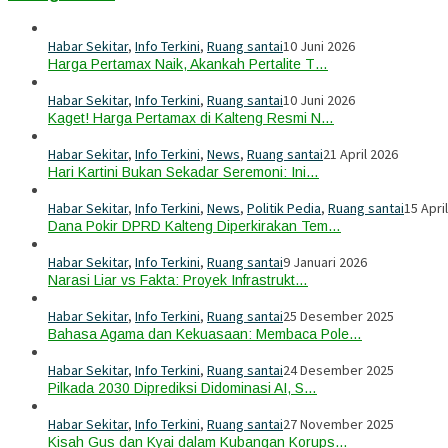
Habar Sekitar
,
Info Terkini
,
Ruang santai
10 Juni 2026
Harga Pertamax Naik, Akankah Pertalite T…
Habar Sekitar
,
Info Terkini
,
Ruang santai
10 Juni 2026
Kaget! Harga Pertamax di Kalteng Resmi N…
Habar Sekitar
,
Info Terkini
,
News
,
Ruang santai
21 April 2026
Hari Kartini Bukan Sekadar Seremoni: Ini…
Habar Sekitar
,
Info Terkini
,
News
,
Politik Pedia
,
Ruang santai
15 Apri
Dana Pokir DPRD Kalteng Diperkirakan Tem…
Habar Sekitar
,
Info Terkini
,
Ruang santai
9 Januari 2026
Narasi Liar vs Fakta: Proyek Infrastrukt…
Habar Sekitar
,
Info Terkini
,
Ruang santai
25 Desember 2025
Bahasa Agama dan Kekuasaan: Membaca Pole…
Habar Sekitar
,
Info Terkini
,
Ruang santai
24 Desember 2025
Pilkada 2030 Diprediksi Didominasi AI, S…
Habar Sekitar
,
Info Terkini
,
Ruang santai
27 November 2025
Kisah Gus dan Kyai dalam Kubangan Korups…