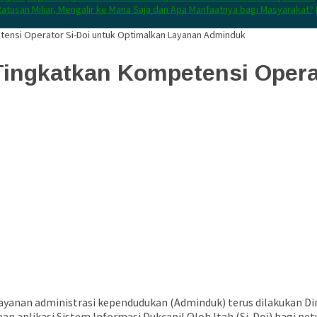
atusan Miliar, Mengalir ke Mana Saja dan Apa Manfaatnya bagi Masyarakat?
tensi Operator Si-Doi untuk Optimalkan Layanan Adminduk
Tingkatkan Kompetensi Opera
ayanan administrasi kependudukan (Adminduk) terus dilakukan Di
n aplikasi Sistem Informasi Dukcapil Oloh Itah (Si-Doi) bagi pet