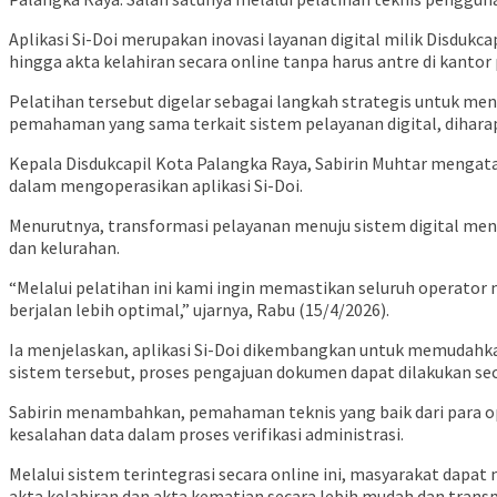
Aplikasi Si-Doi merupakan inovasi layanan digital milik Disd
hingga akta kelahiran secara online tanpa harus antre di kantor
Pelatihan tersebut digelar sebagai langkah strategis untuk 
pemahaman yang sama terkait sistem pelayanan digital, diharapk
Kepala Disdukcapil Kota Palangka Raya,
Sabirin Muhtar
mengatak
dalam mengoperasikan aplikasi Si-Doi.
Menurutnya, transformasi pelayanan menuju sistem digital me
dan kelurahan.
“Melalui pelatihan ini kami ingin memastikan seluruh operato
berjalan lebih optimal,” ujarnya, Rabu (15/4/2026).
Ia menjelaskan, aplikasi Si-Doi dikembangkan untuk memudahk
sistem tersebut, proses pengajuan dokumen dapat dilakukan se
Sabirin menambahkan, pemahaman teknis yang baik dari para o
kesalahan data dalam proses verifikasi administrasi.
Melalui sistem terintegrasi secara online ini, masyarakat dapa
akta kelahiran dan akta kematian secara lebih mudah dan trans