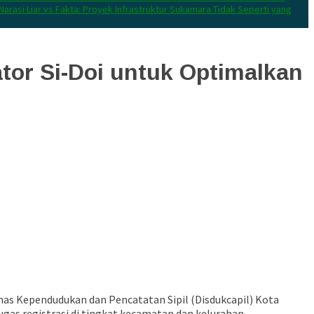
Narasi Liar vs Fakta: Proyek Infrastruktur Sukamara Tidak Seperti yang
tor Si-Doi untuk Optimalkan
nas Kependudukan dan Pencatatan Sipil (Disdukcapil) Kota
ugas registrasi di tingkat kecamatan dan kelurahan.