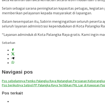
Selain sebagai sarana peningkatan kapasitas petugas, kegiatan 
memberikan pelayanan kepada masyarakat di lapangan.
Dalam kesempatan itu, Sabirin mengingatkan seluruh peserta 
seluruh layanan administrasi kependudukan di Kota Palangka Raya
“Layanan adminduk di Kota Palangka Raya gratis. Kami ingin ma
Sebarkan
Navigasi pos
Pos sebelumnya
Pemko Palangka Raya Matangkan Persiapan Keberangkata
Pos berikutnya
Satpol PP Palangka Raya Tertibkan PKL Liar di Kawasan Pa
Pos terkait