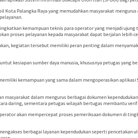
ukcapil Kota Palangka Raya yang memudahkan masyarakat mengurus
 pelayanan.
meningkatkan kemampuan teknis para operator yang menjadi ujun
an proses pelayanan kepada masyarakat dapat berjalan lebih cepa
an, kegiatan tersebut memiliki peran penting dalam menyamak
nuntut kesiapan sumber daya manusia, khususnya petugas yang b
r memiliki kemampuan yang sama dalam mengoperasikan aplikasi 
an masyarakat dalam mengurus berbagai dokumen kependudukan t
cara daring, sementara petugas wilayah bertugas membantu verif
perator akan mempercepat proses pemeriksaan dokumen di tingk
t mengakses berbagai layanan kependudukan seperti pencetakan ul
paran.