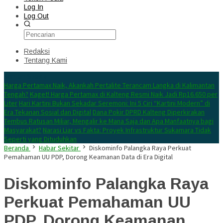
Log In
Log Out
Redaksi
Tentang Kami
Konten Spesial
Harga Pertamax Naik, Akankah Pertalite Terancam Langka di Kalimantan
Tengah?
Kaget! Harga Pertamax di Kalteng Resmi Naik Jadi Rp16.650 per
Liter
Hari Kartini Bukan Sekadar Seremoni: Ini 5 Ciri “Kartini Modern” di
Era Tekanan Sosial dan Digital
Dana Pokir DPRD Kalteng Diperkirakan
Tembus Ratusan Miliar, Mengalir ke Mana Saja dan Apa Manfaatnya bagi
Masyarakat?
Narasi Liar vs Fakta: Proyek Infrastruktur Sukamara Tidak
Seperti yang Dituduhkan
Beranda
Habar Sekitar
Diskominfo Palangka Raya Perkuat
Pemahaman UU PDP, Dorong Keamanan Data di Era Digital
Diskominfo Palangka Raya
Perkuat Pemahaman UU
PDP, Dorong Keamanan