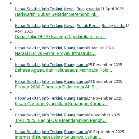
Habar Sekitar
,
Info Terkini
,
News
,
Ruang santai
21 April 2026
Hari Kartini Bukan Sekadar Seremoni: Ini…
Habar Sekitar
,
Info Terkini
,
News
,
Politik Pedia
,
Ruang santai
15
April 2026
Dana Pokir DPRD Kalteng Diperkirakan Tem…
Habar Sekitar
,
Info Terkini
,
Ruang santai
9 Januari 2026
Narasi Liar vs Fakta: Proyek Infrastrukt…
Habar Sekitar
,
Info Terkini
,
Ruang santai
25 Desember 2025
Bahasa Agama dan Kekuasaan: Membaca Pole…
Habar Sekitar
,
Info Terkini
,
Ruang santai
24 Desember 2025
Pilkada 2030 Diprediksi Didominasi AI, S…
Habar Sekitar
,
Info Terkini
,
Ruang santai
27 November 2025
Kisah Gus dan Kyai dalam Kubangan Korups…
Habar Sekitar
,
Info Terkini
,
Ruang santai
6 November 2025
Tren 2025: Begini Cara Mendapatkan Pengh…
Habar Sekitar
,
Info Terkini
,
Ruang santai
30 September 2025
Internet di Rumah Lelet? Solusinya Cukup…