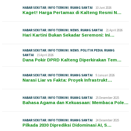
HABAR SEKITAR
,
INFO TERKINI
,
RUANG SANTAI
10 Juni 2026
Kaget! Harga Pertamax di Kalteng Resmi N…
HABAR SEKITAR
,
INFO TERKINI
,
NEWS
,
RUANG SANTAI
21 April 2026
Hari Kartini Bukan Sekadar Seremoni: Ini…
HABAR SEKITAR
,
INFO TERKINI
,
NEWS
,
POLITIK PEDIA
,
RUANG
SANTAI
15 April 2026
Dana Pokir DPRD Kalteng Diperkirakan Tem…
HABAR SEKITAR
,
INFO TERKINI
,
RUANG SANTAI
9 Januari 2026
Narasi Liar vs Fakta: Proyek Infrastrukt…
HABAR SEKITAR
,
INFO TERKINI
,
RUANG SANTAI
25 Desember 2025
Bahasa Agama dan Kekuasaan: Membaca Pole…
HABAR SEKITAR
,
INFO TERKINI
,
RUANG SANTAI
24 Desember 2025
Pilkada 2030 Diprediksi Didominasi AI, S…