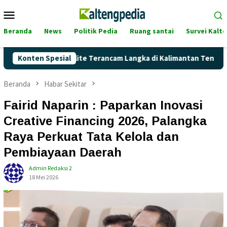
Loncat
Menu
ke
Mobile
konten
Beranda
News
Politik Pedia
Ruang santai
Survei Kalt
nkah Pertalite Terancam Langka di Kalimantan Tengah?
Konten Spesial
K
Beranda
Habar Sekitar
Fairid Naparin : Paparkan Inovasi
Creative Financing 2026, Palangka
Raya Perkuat Tata Kelola dan
Pembiayaan Daerah
Admin Redaksi 2
18 Mei 2026