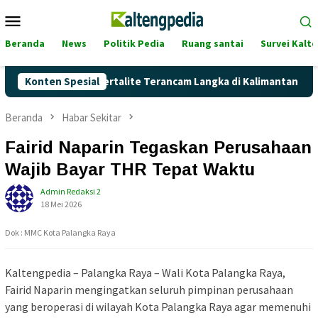
Loncat
Menu
ke
Mobile
konten
Beranda
News
Politik Pedia
Ruang santai
Survei Kalt
Naik, Akankah Pertalite Terancam Langka di Kalimantan Tengah
Konten Spesial
Beranda
Habar Sekitar
Fairid Naparin Tegaskan Perusahaan
Wajib Bayar THR Tepat Waktu
Admin Redaksi 2
18 Mei 2026
Dok : MMC Kota Palangka Raya
Kaltengpedia – Palangka Raya – Wali Kota Palangka Raya,
Fairid Naparin
mengingatkan seluruh pimpinan perusahaan
yang beroperasi di wilayah Kota Palangka Raya agar memenuhi