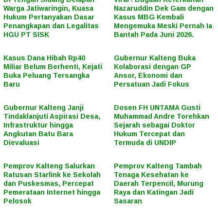
Warga Jatiwaringin, Kuasa
Nazaruddin Dek Gam dengan
Hukum Pertanyakan Dasar
Kasus MBG Kembali
Penangkapan dan Legalitas
Mengemuka Meski Pernah Ia
HGU PT SISK
Bantah Pada Juni 2026.
Kasus Dana Hibah Rp40
Gubernur Kalteng Buka
Miliar Belum Berhenti, Kejati
Kolaborasi dengan GP
Buka Peluang Tersangka
Ansor, Ekonomi dan
Baru
Persatuan Jadi Fokus
Gubernur Kalteng Janji
Dosen FH UNTAMA Gusti
Tindaklanjuti Aspirasi Desa,
Muhammad Andre Torehkan
Infrastruktur hingga
Sejarah sebagai Doktor
Angkutan Batu Bara
Hukum Tercepat dan
Dievaluasi
Termuda di UNDIP
Pemprov Kalteng Salurkan
Pemprov Kalteng Tambah
Ratusan Starlink ke Sekolah
Tenaga Kesehatan ke
dan Puskesmas, Percepat
Daerah Terpencil, Murung
Pemerataan Internet hingga
Raya dan Katingan Jadi
Pelosok
Sasaran