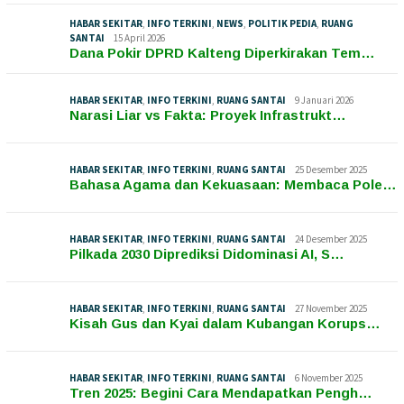
HABAR SEKITAR
,
INFO TERKINI
,
NEWS
,
POLITIK PEDIA
,
RUANG
SANTAI
15 April 2026
Dana Pokir DPRD Kalteng Diperkirakan Tem…
HABAR SEKITAR
,
INFO TERKINI
,
RUANG SANTAI
9 Januari 2026
Narasi Liar vs Fakta: Proyek Infrastrukt…
HABAR SEKITAR
,
INFO TERKINI
,
RUANG SANTAI
25 Desember 2025
Bahasa Agama dan Kekuasaan: Membaca Pole…
HABAR SEKITAR
,
INFO TERKINI
,
RUANG SANTAI
24 Desember 2025
Pilkada 2030 Diprediksi Didominasi AI, S…
HABAR SEKITAR
,
INFO TERKINI
,
RUANG SANTAI
27 November 2025
Kisah Gus dan Kyai dalam Kubangan Korups…
HABAR SEKITAR
,
INFO TERKINI
,
RUANG SANTAI
6 November 2025
Tren 2025: Begini Cara Mendapatkan Pengh…