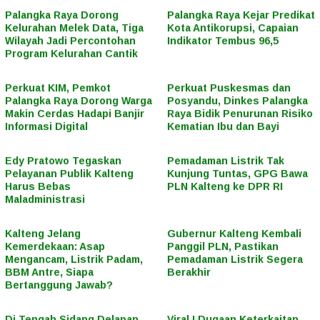
Palangka Raya Dorong
Palangka Raya Kejar Predikat
Kelurahan Melek Data, Tiga
Kota Antikorupsi, Capaian
Wilayah Jadi Percontohan
Indikator Tembus 96,5
Program Kelurahan Cantik
Perkuat KIM, Pemkot
Perkuat Puskesmas dan
Palangka Raya Dorong Warga
Posyandu, Dinkes Palangka
Makin Cerdas Hadapi Banjir
Raya Bidik Penurunan Risiko
Informasi Digital
Kematian Ibu dan Bayi
Edy Pratowo Tegaskan
Pemadaman Listrik Tak
Pelayanan Publik Kalteng
Kunjung Tuntas, GPG Bawa
Harus Bebas
PLN Kalteng ke DPR RI
Maladministrasi
Kalteng Jelang
Gubernur Kalteng Kembali
Kemerdekaan: Asap
Panggil PLN, Pastikan
Mengancam, Listrik Padam,
Pemadaman Listrik Segera
BBM Antre, Siapa
Berakhir
Bertanggung Jawab?
Di Tengah Sidang Delapan
Viral ! Dugaan Keterkaitan