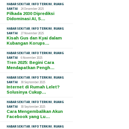
HABAR SEKITAR
,
INFO TERKINI
,
RUANG
SANTAI
24 Desember 2025
Pilkada 2030 Diprediksi
Didominasi AI, S…
HABAR SEKITAR
,
INFO TERKINI
,
RUANG
SANTAI
27 November 2025
Kisah Gus dan Kyai dalam
Kubangan Korups…
HABAR SEKITAR
,
INFO TERKINI
,
RUANG
SANTAI
6 November 2025
Tren 2025: Begini Cara
Mendapatkan Pengh…
HABAR SEKITAR
,
INFO TERKINI
,
RUANG
SANTAI
30 September 2025
Internet di Rumah Lelet?
Solusinya Cukup…
HABAR SEKITAR
,
INFO TERKINI
,
RUANG
SANTAI
30 September 2025
Cara Mengembalikan Akun
Facebook yang Lu…
HABAR SEKITAR
,
INFO TERKINI
,
RUANG