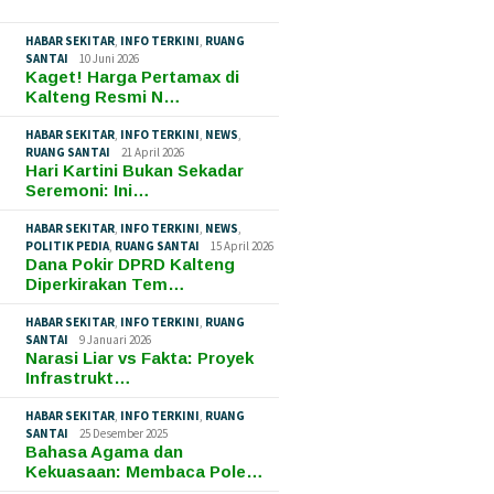
HABAR SEKITAR
,
INFO TERKINI
,
RUANG
SANTAI
10 Juni 2026
Kaget! Harga Pertamax di
Kalteng Resmi N…
HABAR SEKITAR
,
INFO TERKINI
,
NEWS
,
RUANG SANTAI
21 April 2026
Hari Kartini Bukan Sekadar
Seremoni: Ini…
HABAR SEKITAR
,
INFO TERKINI
,
NEWS
,
POLITIK PEDIA
,
RUANG SANTAI
15 April 2026
Dana Pokir DPRD Kalteng
Diperkirakan Tem…
HABAR SEKITAR
,
INFO TERKINI
,
RUANG
SANTAI
9 Januari 2026
Narasi Liar vs Fakta: Proyek
Infrastrukt…
HABAR SEKITAR
,
INFO TERKINI
,
RUANG
SANTAI
25 Desember 2025
Bahasa Agama dan
Kekuasaan: Membaca Pole…