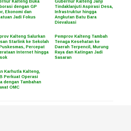
rnur Kalteng Buka
Gubernur Kalteng Janji
borasi dengan GP
Tindaklanjuti Aspirasi Desa,
r, Ekonomi dan
Infrastruktur hingga
atuan Jadi Fokus
Angkutan Batu Bara
Dievaluasi
rov Kalteng Salurkan
Pemprov Kalteng Tambah
san Starlink ke Sekolah
Tenaga Kesehatan ke
Puskesmas, Percepat
Daerah Terpencil, Murung
rataan Internet hingga
Raya dan Katingan Jadi
osok
Sasaran
n Karhutla Kalteng,
 Perkuat Operasi
ra dengan Tambahan
awat OMC