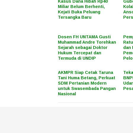
Kasus Dana Hibah Rp40
Gube
Miliar Belum Berhenti,
Kola
Kejati Buka Peluang
Anso
Tersangka Baru
Pers
Dosen FH UNTAMA Gusti
Pemp
Muhammad Andre Torehkan
Ratu
Sejarah sebagai Doktor
dan 
Hukum Tercepat dan
Peme
Termuda di UNDIP
Pel
AKMPR Siap Cetak Taruna
Teka
Tani Huma Betang, Perkuat
BNPB
SDM Pertanian Modern
Uda
untuk Swasembada Pangan
Pes
Nasional