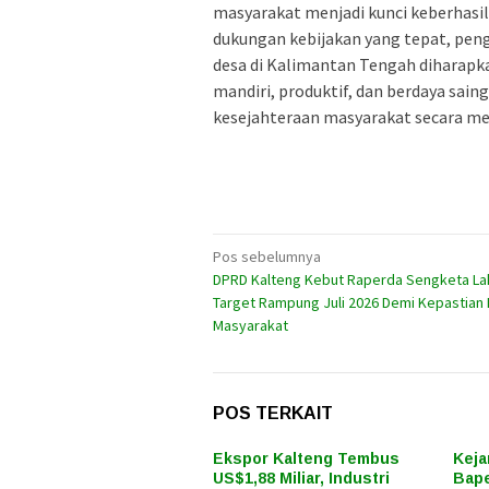
masyarakat menjadi kunci keberhas
dukungan kebijakan yang tepat, pengu
desa di Kalimantan Tengah diharap
mandiri, produktif, dan berdaya sai
kesejahteraan masyarakat secara mer
Navigasi
Pos sebelumnya
DPRD Kalteng Kebut Raperda Sengketa La
pos
Target Rampung Juli 2026 Demi Kepastian
Masyarakat
POS TERKAIT
Ekspor Kalteng Tembus
Keja
US$1,88 Miliar, Industri
Bape