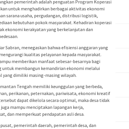
mbangkan pemerintah adalah penguatan Program Koperasi
ahkan untuk menghadirkan berbagai aktivitas ekonomi
n sarana usaha, pergudangan, distribusi logistik,
ediaan kebutuhan pokok masyarakat. Kehadiran koperasi
k ekonomi kerakyatan yang berkelanjutan dan
pedesaan.
ar Sabran, menegaskan bahwa efisiensi anggaran yang
 mengurangi kualitas pelayanan kepada masyarakat.
 mampu memberikan manfaat sebesar-besarnya bagi
rong untuk membangun kemandirian ekonomi melalui
l yang dimiliki masing-masing wilayah.
alimantan Tengah memiliki keunggulan yang berbeda,
nan, perikanan, peternakan, pariwisata, ekonomi kreatif
 tersebut dapat dikelola secara optimal, maka desa tidak
pi juga mampu menciptakan lapangan kerja,
t, dan memperkuat pendapatan asli desa.
 pusat, pemerintah daerah, pemerintah desa, dan