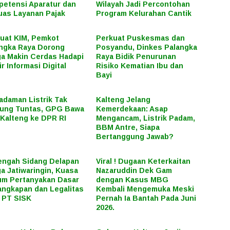
etensi Aparatur dan
Wilayah Jadi Percontohan
uas Layanan Pajak
Program Kelurahan Cantik
uat KIM, Pemkot
Perkuat Puskesmas dan
ngka Raya Dorong
Posyandu, Dinkes Palangka
a Makin Cerdas Hadapi
Raya Bidik Penurunan
ir Informasi Digital
Risiko Kematian Ibu dan
Bayi
daman Listrik Tak
Kalteng Jelang
ung Tuntas, GPG Bawa
Kemerdekaan: Asap
Kalteng ke DPR RI
Mengancam, Listrik Padam,
BBM Antre, Siapa
Bertanggung Jawab?
engah Sidang Delapan
Viral ! Dugaan Keterkaitan
a Jatiwaringin, Kuasa
Nazaruddin Dek Gam
m Pertanyakan Dasar
dengan Kasus MBG
ngkapan dan Legalitas
Kembali Mengemuka Meski
 PT SISK
Pernah Ia Bantah Pada Juni
2026.