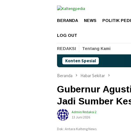
Loncat
ke
konten
BERANDA
NEWS
POLITIK PED
LOG OUT
REDAKSI
Tentang Kami
Konten Spesial
Beranda
Habar Sekitar
Gubernur Agusti
Jadi Sumber Ke
Admin Redaksi 2
13 Juni 2026
Dok : Antara Kalteng News