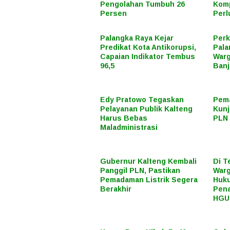
Pengolahan Tumbuh 26
Komp
Persen
Perl
Palangka Raya Kejar
Perk
Predikat Kota Antikorupsi,
Pala
Capaian Indikator Tembus
Warg
96,5
Banj
Edy Pratowo Tegaskan
Pema
Pelayanan Publik Kalteng
Kunj
Harus Bebas
PLN 
Maladministrasi
Gubernur Kalteng Kembali
Di T
Panggil PLN, Pastikan
Warg
Pemadaman Listrik Segera
Huku
Berakhir
Pena
HGU