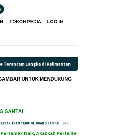
n
AN
TOKOH PEDIA
LOG IN
am Langka di Kalimantan Tengah?
Kaget! Harga Pertamax d
 GAMBAR UNTUK MENDUKUNG
G SANTAI
EKITAR
,
INFO TERKINI
,
RUANG SANTAI
10 Juni
 Pertamax Naik, Akankah Pertalite