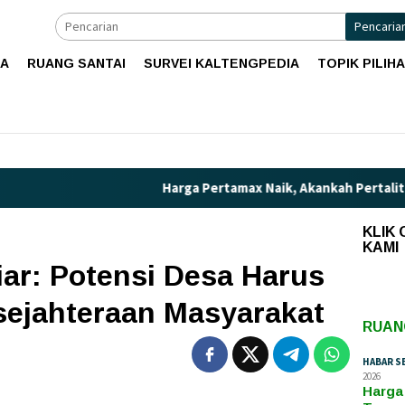
Pencaria
IA
RUANG SANTAI
SURVEI KALTENGPEDIA
TOPIK PILIH
Harga Pertamax Naik, Akankah Pertalite Teranc
KLIK
KAMI
ar: Potensi Desa Harus
sejahteraan Masyarakat
RUAN
HABAR S
2026
Harga