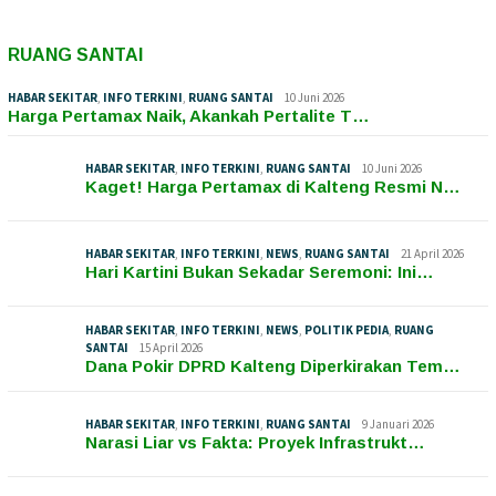
RUANG SANTAI
HABAR SEKITAR
,
INFO TERKINI
,
RUANG SANTAI
10 Juni 2026
Harga Pertamax Naik, Akankah Pertalite T…
HABAR SEKITAR
,
INFO TERKINI
,
RUANG SANTAI
10 Juni 2026
Kaget! Harga Pertamax di Kalteng Resmi N…
HABAR SEKITAR
,
INFO TERKINI
,
NEWS
,
RUANG SANTAI
21 April 2026
Hari Kartini Bukan Sekadar Seremoni: Ini…
HABAR SEKITAR
,
INFO TERKINI
,
NEWS
,
POLITIK PEDIA
,
RUANG
SANTAI
15 April 2026
Dana Pokir DPRD Kalteng Diperkirakan Tem…
HABAR SEKITAR
,
INFO TERKINI
,
RUANG SANTAI
9 Januari 2026
Narasi Liar vs Fakta: Proyek Infrastrukt…