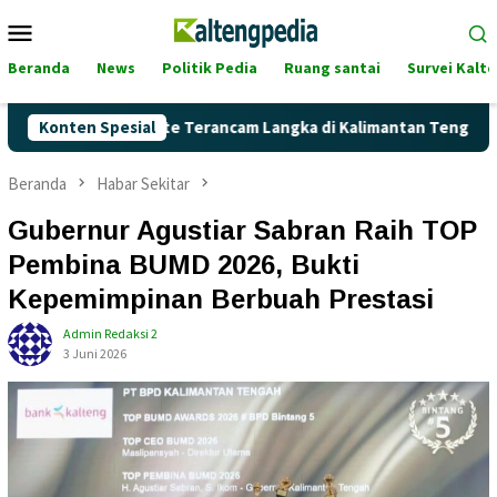
Loncat
Menu
ke
Mobile
konten
Beranda
News
Politik Pedia
Ruang santai
Survei Kalt
nkah Pertalite Terancam Langka di Kalimantan Tengah?
Konten Spesial
Beranda
Habar Sekitar
Gubernur Agustiar Sabran Raih TOP
Pembina BUMD 2026, Bukti
Kepemimpinan Berbuah Prestasi
Admin Redaksi 2
3 Juni 2026