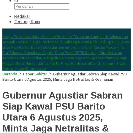
Redaksi
Tentang Kami
Konten Spesial
Harga Pertamax Naik, Akankah Pertalite Terancam Langka di Kalimantan
Tengah?
Kaget! Harga Pertamax di Kalteng Resmi Naik Jadi Rp16.650 per
Liter
Hari Kartini Bukan Sekadar Seremoni: Ini 5 Ciri “Kartini Modern” di
Era Tekanan Sosial dan Digital
Dana Pokir DPRD Kalteng Diperkirakan
Tembus Ratusan Miliar, Mengalir ke Mana Saja dan Apa Manfaatnya bagi
Masyarakat?
Narasi Liar vs Fakta: Proyek Infrastruktur Sukamara Tidak
Seperti yang Dituduhkan
Beranda
Habar Sekitar
Gubernur Agustiar Sabran Siap Kawal PSU
Barito Utara 6 Agustus 2025, Minta Jaga Netralitas & Keamanan
Gubernur Agustiar Sabran
Siap Kawal PSU Barito
Utara 6 Agustus 2025,
Minta Jaga Netralitas &