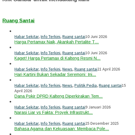
Ruang Santai
Habar Sekitar
,
Info Terkini
,
Ruang santai
10 Juni 2026
Harga Pertamax Naik, Akankah Pertalite T…
Habar Sekitar
,
Info Terkini
,
Ruang santai
10 Juni 2026
Kaget! Harga Pertamax di Kalteng Resmi N…
Habar Sekitar
,
Info Terkini
,
News
,
Ruang santai
21 April 2026
Hari Kartini Bukan Sekadar Seremoni: Ini…
Habar Sekitar
,
Info Terkini
,
News
,
Politik Pedia
,
Ruang santai
15
April 2026
Dana Pokir DPRD Kalteng Diperkirakan Tem…
Habar Sekitar
,
Info Terkini
,
Ruang santai
9 Januari 2026
Narasi Liar vs Fakta: Proyek Infrastrukt…
Habar Sekitar
,
Info Terkini
,
Ruang santai
25 Desember 2025
Bahasa Agama dan Kekuasaan: Membaca Pole…