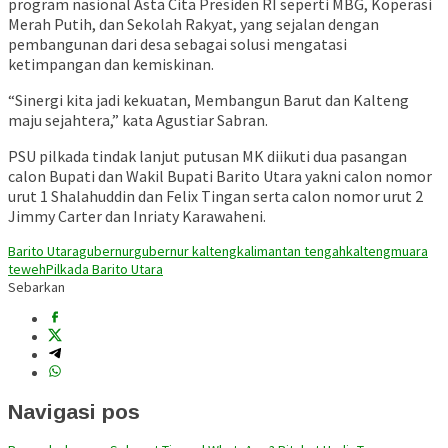
program nasional Asta Cita Presiden RI seperti MBG, Koperasi
Merah Putih, dan Sekolah Rakyat, yang sejalan dengan
pembangunan dari desa sebagai solusi mengatasi
ketimpangan dan kemiskinan.
“Sinergi kita jadi kekuatan, Membangun Barut dan Kalteng
maju sejahtera,” kata Agustiar Sabran.
PSU pilkada tindak lanjut putusan MK diikuti dua pasangan
calon Bupati dan Wakil Bupati Barito Utara yakni calon nomor
urut 1 Shalahuddin dan Felix Tingan serta calon nomor urut 2
Jimmy Carter dan Inriaty Karawaheni.
Barito Utara
gubernur
gubernur kalteng
kalimantan tengah
kalteng
muara
teweh
Pilkada Barito Utara
Sebarkan
Navigasi pos