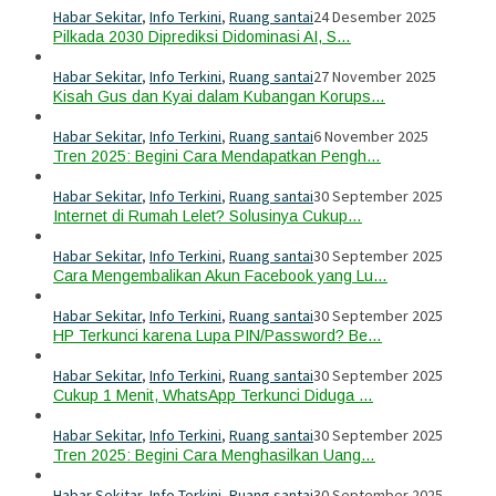
Habar Sekitar
,
Info Terkini
,
Ruang santai
24 Desember 2025
Pilkada 2030 Diprediksi Didominasi AI, S…
Habar Sekitar
,
Info Terkini
,
Ruang santai
27 November 2025
Kisah Gus dan Kyai dalam Kubangan Korups…
Habar Sekitar
,
Info Terkini
,
Ruang santai
6 November 2025
Tren 2025: Begini Cara Mendapatkan Pengh…
Habar Sekitar
,
Info Terkini
,
Ruang santai
30 September 2025
Internet di Rumah Lelet? Solusinya Cukup…
Habar Sekitar
,
Info Terkini
,
Ruang santai
30 September 2025
Cara Mengembalikan Akun Facebook yang Lu…
Habar Sekitar
,
Info Terkini
,
Ruang santai
30 September 2025
HP Terkunci karena Lupa PIN/Password? Be…
Habar Sekitar
,
Info Terkini
,
Ruang santai
30 September 2025
Cukup 1 Menit, WhatsApp Terkunci Diduga …
Habar Sekitar
,
Info Terkini
,
Ruang santai
30 September 2025
Tren 2025: Begini Cara Menghasilkan Uang…
Habar Sekitar
,
Info Terkini
,
Ruang santai
30 September 2025