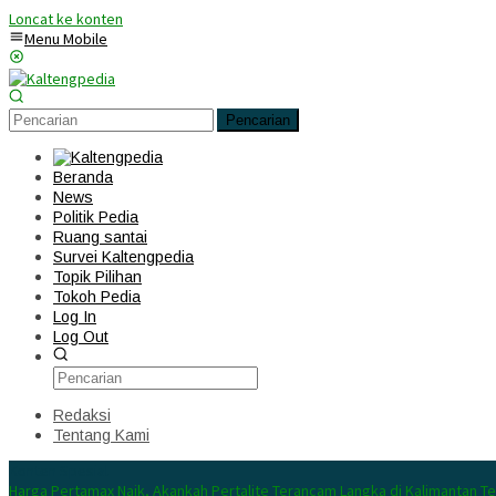
Loncat ke konten
Menu Mobile
Pencarian
Beranda
News
Politik Pedia
Ruang santai
Survei Kaltengpedia
Topik Pilihan
Tokoh Pedia
Log In
Log Out
Redaksi
Tentang Kami
Konten Spesial
Harga Pertamax Naik, Akankah Pertalite Terancam Langka di Kalimantan T