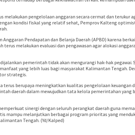
.
s melakukan pengelolaan anggaran secara cermat dan terukur ag
engan kondisi fiskal yang relatif sehat, Pemprov Kalteng opti
rah.
m Anggaran Pendapatan dan Belanja Daerah (APBD) karena berk
 terus melakukan evaluasi dan pengawasan agar alokasi anggaran 
dijalankan pemerintah tidak akan mengurangi hak-hak pegawai. 
nfaat yang lebih luas bagi masyarakat Kalimantan Tengah. Den
or strategis.
uga terus berupaya meningkatkan kualitas pengelolaan keuangan
intah daerah dalam mewujudkan tata kelola pemerintahan yang ba
memperkuat sinergi dengan seluruh perangkat daerah guna memas
imistis mampu melanjutkan berbagai program prioritas yang men
alimantan Tengah. (Yd/Kalped)