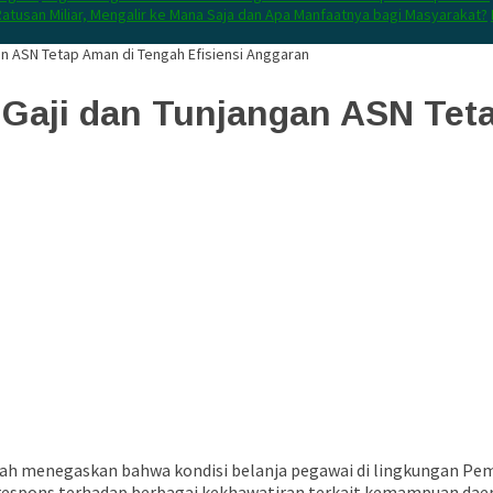
atusan Miliar, Mengalir ke Mana Saja dan Apa Manfaatnya bagi Masyarakat?
n ASN Tetap Aman di Tengah Efisiensi Anggaran
Gaji dan Tunjangan ASN Teta
ah menegaskan bahwa kondisi belanja pegawai di lingkungan Pe
 respons terhadap berbagai kekhawatiran terkait kemampuan dae