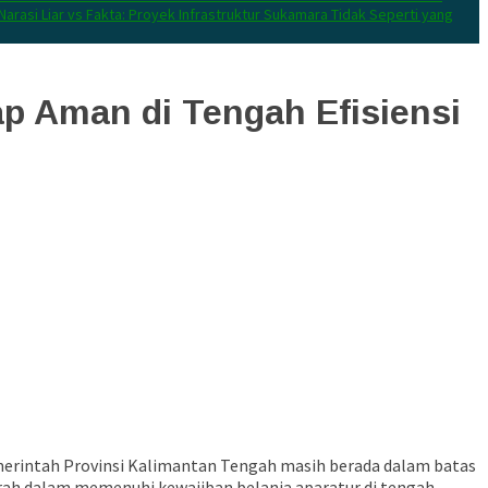
Narasi Liar vs Fakta: Proyek Infrastruktur Sukamara Tidak Seperti yang
p Aman di Tengah Efisiensi
merintah Provinsi Kalimantan Tengah masih berada dalam batas
rah dalam memenuhi kewajiban belanja aparatur di tengah