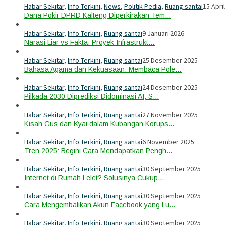
Habar Sekitar
,
Info Terkini
,
News
,
Politik Pedia
,
Ruang santai
15 Apri
Dana Pokir DPRD Kalteng Diperkirakan Tem…
Habar Sekitar
,
Info Terkini
,
Ruang santai
9 Januari 2026
Narasi Liar vs Fakta: Proyek Infrastrukt…
Habar Sekitar
,
Info Terkini
,
Ruang santai
25 Desember 2025
Bahasa Agama dan Kekuasaan: Membaca Pole…
Habar Sekitar
,
Info Terkini
,
Ruang santai
24 Desember 2025
Pilkada 2030 Diprediksi Didominasi AI, S…
Habar Sekitar
,
Info Terkini
,
Ruang santai
27 November 2025
Kisah Gus dan Kyai dalam Kubangan Korups…
Habar Sekitar
,
Info Terkini
,
Ruang santai
6 November 2025
Tren 2025: Begini Cara Mendapatkan Pengh…
Habar Sekitar
,
Info Terkini
,
Ruang santai
30 September 2025
Internet di Rumah Lelet? Solusinya Cukup…
Habar Sekitar
,
Info Terkini
,
Ruang santai
30 September 2025
Cara Mengembalikan Akun Facebook yang Lu…
Habar Sekitar
,
Info Terkini
,
Ruang santai
30 September 2025