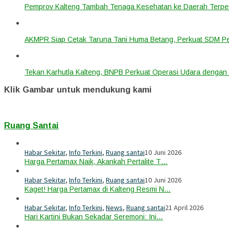
Pemprov Kalteng Tambah Tenaga Kesehatan ke Daerah Terpen
AKMPR Siap Cetak Taruna Tani Huma Betang, Perkuat SDM P
Tekan Karhutla Kalteng, BNPB Perkuat Operasi Udara deng
Klik Gambar untuk mendukung kami
Ruang Santai
Habar Sekitar
,
Info Terkini
,
Ruang santai
10 Juni 2026
Harga Pertamax Naik, Akankah Pertalite T…
Habar Sekitar
,
Info Terkini
,
Ruang santai
10 Juni 2026
Kaget! Harga Pertamax di Kalteng Resmi N…
Habar Sekitar
,
Info Terkini
,
News
,
Ruang santai
21 April 2026
Hari Kartini Bukan Sekadar Seremoni: Ini…