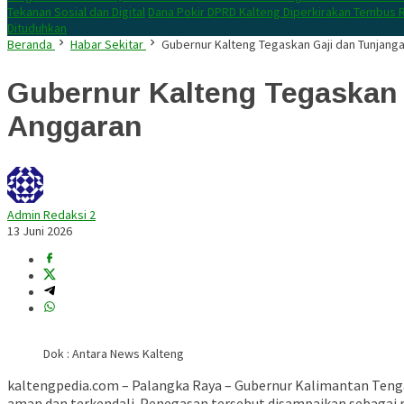
Tekanan Sosial dan Digital
Dana Pokir DPRD Kalteng Diperkirakan Tembus R
Dituduhkan
Beranda
Habar Sekitar
Gubernur Kalteng Tegaskan Gaji dan Tunjanga
Gubernur Kalteng Tegaskan 
Anggaran
Admin Redaksi 2
13 Juni 2026
Dok : Antara News Kalteng
kaltengpedia.com – Palangka Raya – Gubernur Kalimantan Teng
aman dan terkendali. Penegasan tersebut disampaikan sebagai