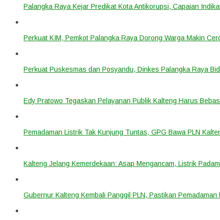
Palangka Raya Kejar Predikat Kota Antikorupsi, Capaian Indik
Perkuat KIM, Pemkot Palangka Raya Dorong Warga Makin Cerdas
Perkuat Puskesmas dan Posyandu, Dinkes Palangka Raya Bidi
Edy Pratowo Tegaskan Pelayanan Publik Kalteng Harus Bebas 
Pemadaman Listrik Tak Kunjung Tuntas, GPG Bawa PLN Kalte
Kalteng Jelang Kemerdekaan: Asap Mengancam, Listrik Padam
Gubernur Kalteng Kembali Panggil PLN, Pastikan Pemadaman Li