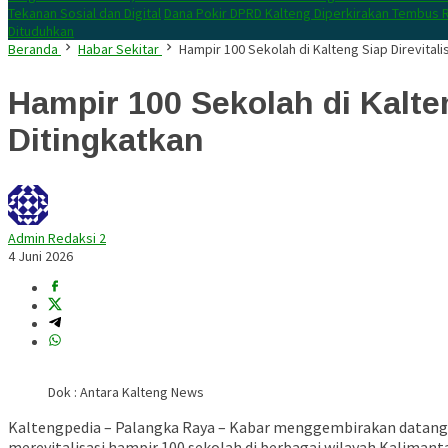
Tekanan Sosial dan Digital
Dana Pokir DPRD Kalteng Diperkirakan Tembus R
Dituduhkan
Beranda
Habar Sekitar
Hampir 100 Sekolah di Kalteng Siap Direvitali
Hampir 100 Sekolah di Kalten
Ditingkatkan
Admin Redaksi 2
4 Juni 2026
Dok : Antara Kalteng News
Kaltengpedia – Palangka Raya – Kabar menggembirakan datang 
merevitalisasi hampir 100 sekolah di berbagai wilayah Kaliman