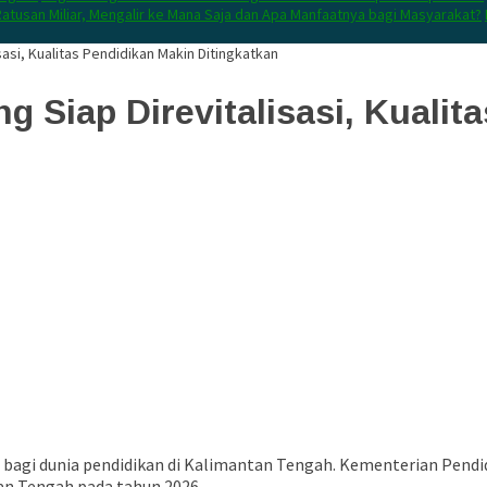
atusan Miliar, Mengalir ke Mana Saja dan Apa Manfaatnya bagi Masyarakat?
sasi, Kualitas Pendidikan Makin Ditingkatkan
g Siap Direvitalisasi, Kualit
bagi dunia pendidikan di Kalimantan Tengah. Kementerian Pend
tan Tengah pada tahun 2026.