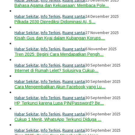
Habar Sekitar
,
Info Terkini
,
Ruang santai
25 Desember 2025
Bahasa Agama dan Kekuasaan: Membaca Pole…
Habar Sekitar
,
Info Terkini
,
Ruang santai
24 Desember 2025
Pilkada 2030 Diprediksi Didominasi AI, S…
Habar Sekitar
,
Info Terkini
,
Ruang santai
27 November 2025
Kisah Gus dan Kyai dalam Kubangan Korups…
Habar Sekitar
,
Info Terkini
,
Ruang santai
6 November 2025
Tren 2025: Begini Cara Mendapatkan Pengh…
Habar Sekitar
,
Info Terkini
,
Ruang santai
30 September 2025
Internet di Rumah Lelet? Solusinya Cukup…
Habar Sekitar
,
Info Terkini
,
Ruang santai
30 September 2025
Cara Mengembalikan Akun Facebook yang Lu…
Habar Sekitar
,
Info Terkini
,
Ruang santai
30 September 2025
HP Terkunci karena Lupa PIN/Password? Be…
Habar Sekitar
,
Info Terkini
,
Ruang santai
30 September 2025
Cukup 1 Menit, WhatsApp Terkunci Diduga …
Habar Sekitar
,
Info Terkini
,
Ruang santai
30 September 2025