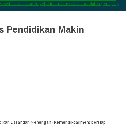
Narasi Liar vs Fakta: Proyek Infrastruktur Sukamara Tidak Seperti yang
as Pendidikan Makin
idikan Dasar dan Menengah (Kemendikdasmen) bersiap