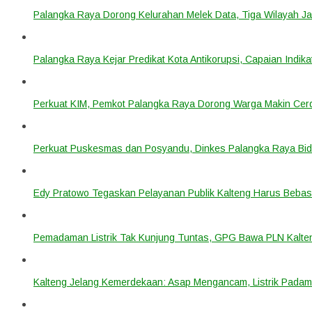
Palangka Raya Dorong Kelurahan Melek Data, Tiga Wilayah Ja
Palangka Raya Kejar Predikat Kota Antikorupsi, Capaian Indik
Perkuat KIM, Pemkot Palangka Raya Dorong Warga Makin Cerdas
Perkuat Puskesmas dan Posyandu, Dinkes Palangka Raya Bidi
Edy Pratowo Tegaskan Pelayanan Publik Kalteng Harus Bebas 
Pemadaman Listrik Tak Kunjung Tuntas, GPG Bawa PLN Kalte
Kalteng Jelang Kemerdekaan: Asap Mengancam, Listrik Padam