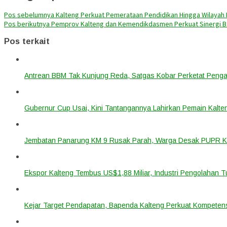
Pos sebelumnya
Kalteng Perkuat Pemerataan Pendidikan Hingga Wilayah
Pos berikutnya
Pemprov Kalteng dan Kemendikdasmen Perkuat Sinergi Ba
Pos terkait
Antrean BBM Tak Kunjung Reda, Satgas Kobar Perketat Peng
Gubernur Cup Usai, Kini Tantangannya Lahirkan Pemain Kalte
Jembatan Panarung KM 9 Rusak Parah, Warga Desak PUPR Ka
Ekspor Kalteng Tembus US$1,88 Miliar, Industri Pengolahan 
Kejar Target Pendapatan, Bapenda Kalteng Perkuat Kompetens