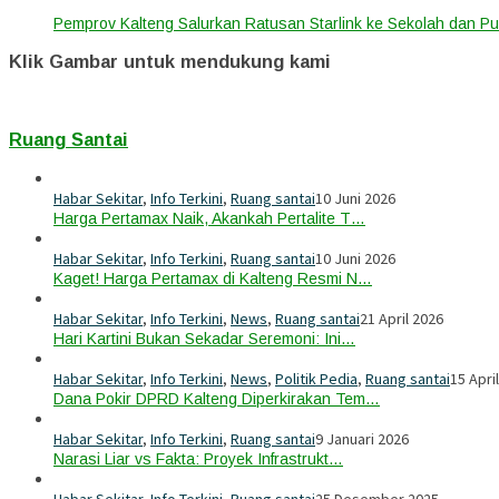
Pemprov Kalteng Salurkan Ratusan Starlink ke Sekolah dan P
Klik Gambar untuk mendukung kami
Ruang Santai
Habar Sekitar
,
Info Terkini
,
Ruang santai
10 Juni 2026
Harga Pertamax Naik, Akankah Pertalite T…
Habar Sekitar
,
Info Terkini
,
Ruang santai
10 Juni 2026
Kaget! Harga Pertamax di Kalteng Resmi N…
Habar Sekitar
,
Info Terkini
,
News
,
Ruang santai
21 April 2026
Hari Kartini Bukan Sekadar Seremoni: Ini…
Habar Sekitar
,
Info Terkini
,
News
,
Politik Pedia
,
Ruang santai
15 Apri
Dana Pokir DPRD Kalteng Diperkirakan Tem…
Habar Sekitar
,
Info Terkini
,
Ruang santai
9 Januari 2026
Narasi Liar vs Fakta: Proyek Infrastrukt…