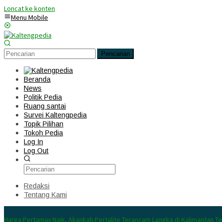
Loncat ke konten
Menu Mobile
Pencarian
Beranda
News
Politik Pedia
Ruang santai
Survei Kaltengpedia
Topik Pilihan
Tokoh Pedia
Log In
Log Out
Redaksi
Tentang Kami
Konten Spesial
Harga Pertamax Naik, Akankah Pertalite Terancam Langka di Kalimantan T