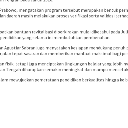
Prabowo
, mengatakan program tersebut merupakan bentuk perh
t dan daerah masih melakukan proses verifikasi serta validasi te
tkan bantuan revitalisasi diperkirakan mulai diketahui pada Juli 
s pendidikan yang selama ini membutuhkan pembenahan.
an
Agustiar Sabran
juga menyatakan kesiapan mendukung penuh pr
erjalan tepat sasaran dan memberikan manfaat maksimal bagi pese
an fisik, tetapi juga menciptakan lingkungan belajar yang lebi
imantan Tengah diharapkan semakin meningkat dan mampu menceta
dalam mewujudkan pemerataan pendidikan berkualitas hingga ke b