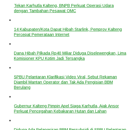
Tekan Karhutla Kalteng, BNPB Perkuat Operasi Udara
dengan Tambahan Pesawat OMC
14 Kabupaten/Kota Dapat Hibah Starlink, Pemprov Kalteng
Percepat Pemerataan Internet
Dana Hibah Pilkada Rp40 Miliar Diduga Diselewengkan, Lima
Komisioner KPU Kotim Jadi Tersangka
SPBU Pelantaran Klarifikasi Video Viral, Sebut Rekaman
Diambil Mantan Operator dan Tak Ada Pengisian BBM
Berulang
Gubernur Kalteng Pimpin Apel Siaga Karhutla, Ajak Ansor
Perkuat Pencegahan Kebakaran Hutan dan Lahan
Diduga Ada Pelangsiran BBM Bersubsidi di SPBU Pelantaran,