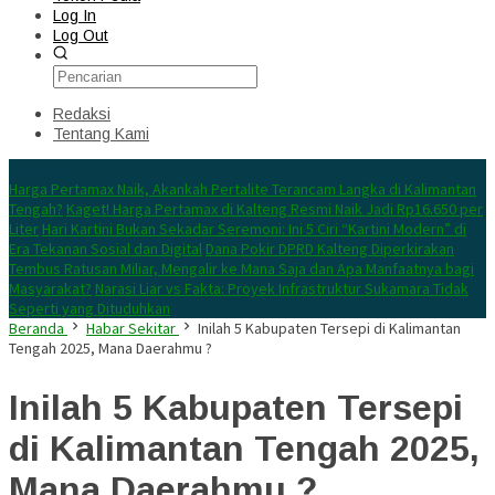
Log In
Log Out
Redaksi
Tentang Kami
Konten Spesial
Harga Pertamax Naik, Akankah Pertalite Terancam Langka di Kalimantan
Tengah?
Kaget! Harga Pertamax di Kalteng Resmi Naik Jadi Rp16.650 per
Liter
Hari Kartini Bukan Sekadar Seremoni: Ini 5 Ciri “Kartini Modern” di
Era Tekanan Sosial dan Digital
Dana Pokir DPRD Kalteng Diperkirakan
Tembus Ratusan Miliar, Mengalir ke Mana Saja dan Apa Manfaatnya bagi
Masyarakat?
Narasi Liar vs Fakta: Proyek Infrastruktur Sukamara Tidak
Seperti yang Dituduhkan
Beranda
Habar Sekitar
Inilah 5 Kabupaten Tersepi di Kalimantan
Tengah 2025, Mana Daerahmu ?
Inilah 5 Kabupaten Tersepi
di Kalimantan Tengah 2025,
Mana Daerahmu ?