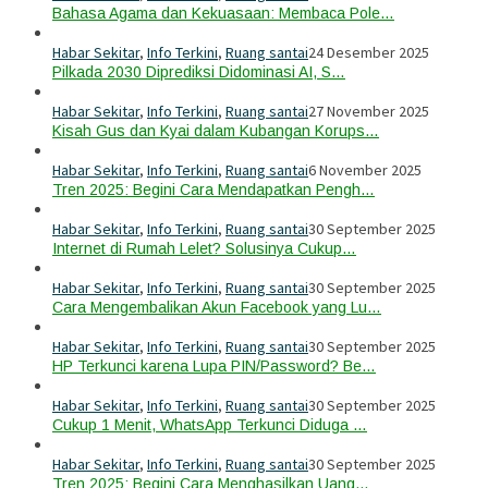
Bahasa Agama dan Kekuasaan: Membaca Pole…
Habar Sekitar
,
Info Terkini
,
Ruang santai
24 Desember 2025
Pilkada 2030 Diprediksi Didominasi AI, S…
Habar Sekitar
,
Info Terkini
,
Ruang santai
27 November 2025
Kisah Gus dan Kyai dalam Kubangan Korups…
Habar Sekitar
,
Info Terkini
,
Ruang santai
6 November 2025
Tren 2025: Begini Cara Mendapatkan Pengh…
Habar Sekitar
,
Info Terkini
,
Ruang santai
30 September 2025
Internet di Rumah Lelet? Solusinya Cukup…
Habar Sekitar
,
Info Terkini
,
Ruang santai
30 September 2025
Cara Mengembalikan Akun Facebook yang Lu…
Habar Sekitar
,
Info Terkini
,
Ruang santai
30 September 2025
HP Terkunci karena Lupa PIN/Password? Be…
Habar Sekitar
,
Info Terkini
,
Ruang santai
30 September 2025
Cukup 1 Menit, WhatsApp Terkunci Diduga …
Habar Sekitar
,
Info Terkini
,
Ruang santai
30 September 2025
Tren 2025: Begini Cara Menghasilkan Uang…