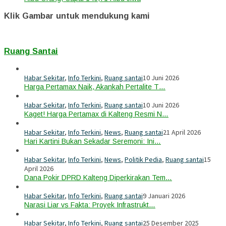
Klik Gambar untuk mendukung kami
Ruang Santai
Habar Sekitar
,
Info Terkini
,
Ruang santai
10 Juni 2026
Harga Pertamax Naik, Akankah Pertalite T…
Habar Sekitar
,
Info Terkini
,
Ruang santai
10 Juni 2026
Kaget! Harga Pertamax di Kalteng Resmi N…
Habar Sekitar
,
Info Terkini
,
News
,
Ruang santai
21 April 2026
Hari Kartini Bukan Sekadar Seremoni: Ini…
Habar Sekitar
,
Info Terkini
,
News
,
Politik Pedia
,
Ruang santai
15
April 2026
Dana Pokir DPRD Kalteng Diperkirakan Tem…
Habar Sekitar
,
Info Terkini
,
Ruang santai
9 Januari 2026
Narasi Liar vs Fakta: Proyek Infrastrukt…
Habar Sekitar
,
Info Terkini
,
Ruang santai
25 Desember 2025