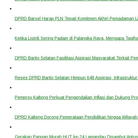
DPRD Barsel Harap PLN Tepati Komitmen Akhiri Pemadaman List
Ketika Listrik Sering Padam di Palangka Raya, Mengapa Tagih
DPRD Barito Selatan Fasilitasi Aspirasi Masyarakat Terkait Pem
Reses DPRD Barito Selatan Himpun 648 Aspirasi, Infrastruktur
Pemprov Kalteng Perkuat Pengendalian Inflasi dan Dukung Pr
DPRD Kalteng Dorong Pemerataan Pendidikan hingga Wilayah 
Gerakan Pangan Murah HUT ke-24 Lamandau Disambut Antus