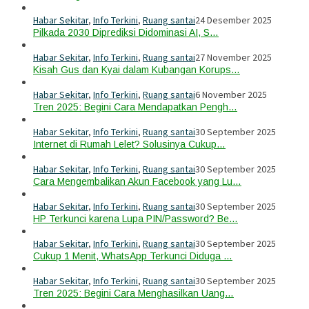
Habar Sekitar
,
Info Terkini
,
Ruang santai
24 Desember 2025
Pilkada 2030 Diprediksi Didominasi AI, S…
Habar Sekitar
,
Info Terkini
,
Ruang santai
27 November 2025
Kisah Gus dan Kyai dalam Kubangan Korups…
Habar Sekitar
,
Info Terkini
,
Ruang santai
6 November 2025
Tren 2025: Begini Cara Mendapatkan Pengh…
Habar Sekitar
,
Info Terkini
,
Ruang santai
30 September 2025
Internet di Rumah Lelet? Solusinya Cukup…
Habar Sekitar
,
Info Terkini
,
Ruang santai
30 September 2025
Cara Mengembalikan Akun Facebook yang Lu…
Habar Sekitar
,
Info Terkini
,
Ruang santai
30 September 2025
HP Terkunci karena Lupa PIN/Password? Be…
Habar Sekitar
,
Info Terkini
,
Ruang santai
30 September 2025
Cukup 1 Menit, WhatsApp Terkunci Diduga …
Habar Sekitar
,
Info Terkini
,
Ruang santai
30 September 2025
Tren 2025: Begini Cara Menghasilkan Uang…