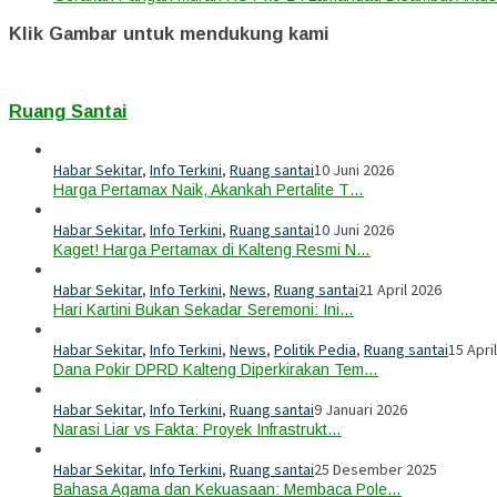
Klik Gambar untuk mendukung kami
Ruang Santai
Habar Sekitar
,
Info Terkini
,
Ruang santai
10 Juni 2026
Harga Pertamax Naik, Akankah Pertalite T…
Habar Sekitar
,
Info Terkini
,
Ruang santai
10 Juni 2026
Kaget! Harga Pertamax di Kalteng Resmi N…
Habar Sekitar
,
Info Terkini
,
News
,
Ruang santai
21 April 2026
Hari Kartini Bukan Sekadar Seremoni: Ini…
Habar Sekitar
,
Info Terkini
,
News
,
Politik Pedia
,
Ruang santai
15 Apri
Dana Pokir DPRD Kalteng Diperkirakan Tem…
Habar Sekitar
,
Info Terkini
,
Ruang santai
9 Januari 2026
Narasi Liar vs Fakta: Proyek Infrastrukt…
Habar Sekitar
,
Info Terkini
,
Ruang santai
25 Desember 2025
Bahasa Agama dan Kekuasaan: Membaca Pole…