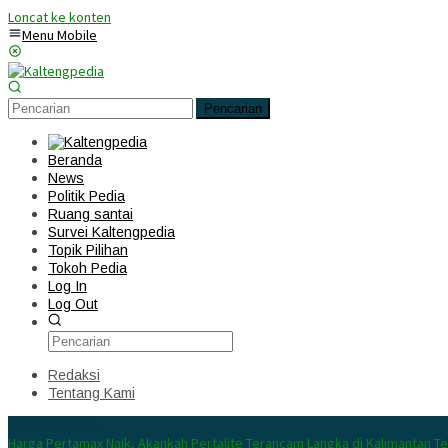
Loncat ke konten
Menu Mobile
Pencarian
Beranda
News
Politik Pedia
Ruang santai
Survei Kaltengpedia
Topik Pilihan
Tokoh Pedia
Log In
Log Out
Redaksi
Tentang Kami
Konten Spesial
Harga Pertamax Naik, Akankah Pertalite Terancam Langka di Kalimantan T