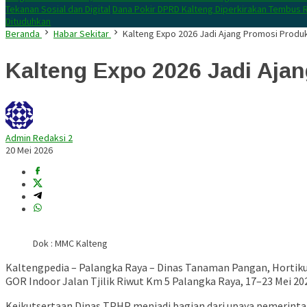
Tekanan Sosial dan Digital
Dana Pokir DPRD Kalteng Diperkirakan Tembus R
Dituduhkan
Beranda
Habar Sekitar
Kalteng Expo 2026 Jadi Ajang Promosi Produ
Kalteng Expo 2026 Jadi Aja
Admin Redaksi 2
20 Mei 2026
Dok : MMC Kalteng
Kaltengpedia – Palangka Raya – Dinas Tanaman Pangan, Hortiku
GOR Indoor Jalan Tjilik Riwut Km 5 Palangka Raya, 17–23 Mei 20
Keikutsertaan Dinas TPHP menjadi bagian dari upaya pemerinta