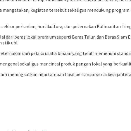
 mengatakan, kegiatan tersebut sekaligus mendukung program k
 sektor pertanian, hortikultura, dan peternakan Kalimantan Tenga
i dari beras lokal premium seperti Beras Talun dan Beras Siam E
 stik ubi.
l peternakan dari pelaku usaha binaan yang telah memenuhi stan
engenal sekaligus mencintai produk pangan lokal yang berkualit
am meningkatkan nilai tambah hasil pertanian serta kesejahtera