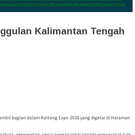
Narasi Liar vs Fakta: Proyek Infrastruktur Sukamara Tidak Seperti yang
nggulan Kalimantan Tengah
ambil bagian dalam Kalteng Expo 2026 yang digelar di Halaman
ltura, peternakan, serta pangan lokal kepada masyarakat luas.