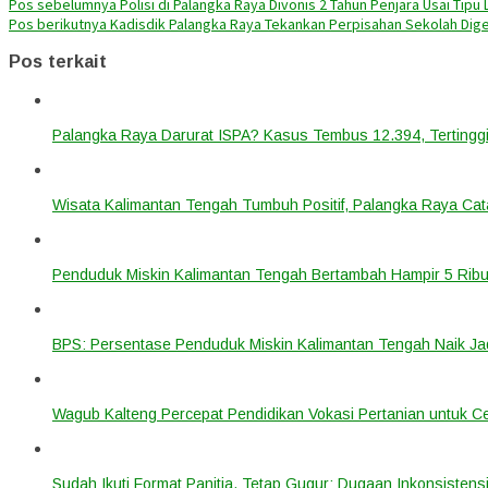
Pos sebelumnya
Polisi di Palangka Raya Divonis 2 Tahun Penjara Usai Tipu 
Pos berikutnya
Kadisdik Palangka Raya Tekankan Perpisahan Sekolah Dig
Pos terkait
Palangka Raya Darurat ISPA? Kasus Tembus 12.394, Tertinggi
Wisata Kalimantan Tengah Tumbuh Positif, Palangka Raya Cata
Penduduk Miskin Kalimantan Tengah Bertambah Hampir 5 Ribu
BPS: Persentase Penduduk Miskin Kalimantan Tengah Naik Ja
Wagub Kalteng Percepat Pendidikan Vokasi Pertanian untuk Ce
Sudah Ikuti Format Panitia, Tetap Gugur: Dugaan Inkonsistensi