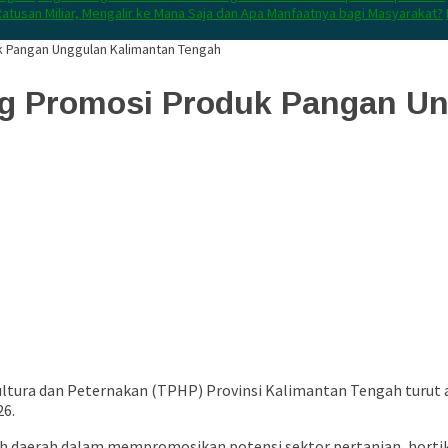
atusan Miliar, Mengalir ke Mana Saja dan Apa Manfaatnya bagi Masyarakat?
k Pangan Unggulan Kalimantan Tengah
ng Promosi Produk Pangan U
ltura dan Peternakan (TPHP) Provinsi Kalimantan Tengah turut 
26.
h daerah dalam mempromosikan potensi sektor pertanian, hortiku