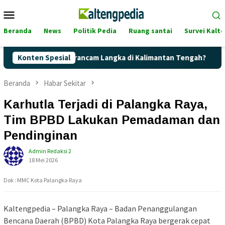
Loncat
Menu
ke
Mobile
konten
Beranda
News
Politik Pedia
Ruang santai
Survei Kalt
 Pertalite Terancam Langka di Kalimantan Tengah?
Konten Spesial
Kaget
Beranda
Habar Sekitar
Karhutla Terjadi di Palangka Raya,
Tim BPBD Lakukan Pemadaman dan
Pendinginan
Admin Redaksi 2
18 Mei 2026
Dok : MMC Kota Palangka Raya
Kaltengpedia – Palangka Raya – Badan Penanggulangan
Bencana Daerah (BPBD) Kota Palangka Raya bergerak cepat