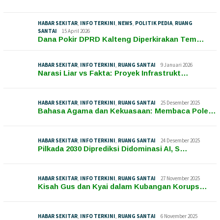
HABAR SEKITAR
,
INFO TERKINI
,
NEWS
,
POLITIK PEDIA
,
RUANG
SANTAI
15 April 2026
Dana Pokir DPRD Kalteng Diperkirakan Tem…
HABAR SEKITAR
,
INFO TERKINI
,
RUANG SANTAI
9 Januari 2026
Narasi Liar vs Fakta: Proyek Infrastrukt…
HABAR SEKITAR
,
INFO TERKINI
,
RUANG SANTAI
25 Desember 2025
Bahasa Agama dan Kekuasaan: Membaca Pole…
HABAR SEKITAR
,
INFO TERKINI
,
RUANG SANTAI
24 Desember 2025
Pilkada 2030 Diprediksi Didominasi AI, S…
HABAR SEKITAR
,
INFO TERKINI
,
RUANG SANTAI
27 November 2025
Kisah Gus dan Kyai dalam Kubangan Korups…
HABAR SEKITAR
,
INFO TERKINI
,
RUANG SANTAI
6 November 2025