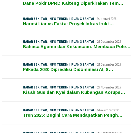
Dana Pokir DPRD Kalteng Diperkirakan Tem…
HABAR SEKITAR
,
INFO TERKINI
,
RUANG SANTAI
9 Januari 2026
Narasi Liar vs Fakta: Proyek Infrastrukt…
HABAR SEKITAR
,
INFO TERKINI
,
RUANG SANTAI
25 Desember 2025
Bahasa Agama dan Kekuasaan: Membaca Pole…
HABAR SEKITAR
,
INFO TERKINI
,
RUANG SANTAI
24 Desember 2025
Pilkada 2030 Diprediksi Didominasi AI, S…
HABAR SEKITAR
,
INFO TERKINI
,
RUANG SANTAI
27 November 2025
Kisah Gus dan Kyai dalam Kubangan Korups…
HABAR SEKITAR
,
INFO TERKINI
,
RUANG SANTAI
6 November 2025
Tren 2025: Begini Cara Mendapatkan Pengh…
HABAR SEKITAR
,
INFO TERKINI
,
RUANG SANTAI
30 September 2025