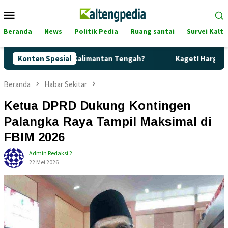
Loncat
Menu
ke
Mobile
konten
Beranda
News
Politik Pedia
Ruang santai
Survei Kalt
Langka di Kalimantan Tengah?
Konten Spesial
Kaget! Harga Pertamax di K
Beranda
Habar Sekitar
Ketua DPRD Dukung Kontingen
Palangka Raya Tampil Maksimal di
FBIM 2026
Admin Redaksi 2
22 Mei 2026