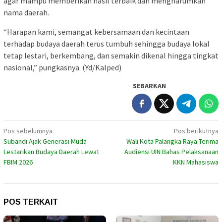
agar mampu memberikan hasil terbaik dan mengharumkan
nama daerah.
“Harapan kami, semangat kebersamaan dan kecintaan
terhadap budaya daerah terus tumbuh sehingga budaya lokal
tetap lestari, berkembang, dan semakin dikenal hingga tingkat
nasional,” pungkasnya. (Yd/Kalped)
SEBARKAN
Navigasi
Pos sebelumnya
Pos berikutnya
Subandi Ajak Generasi Muda
Wali Kota Palangka Raya Terima
pos
Lestarikan Budaya Daerah Lewat
Audiensi UIN Bahas Pelaksanaan
FBIM 2026
KKN Mahasiswa
POS TERKAIT