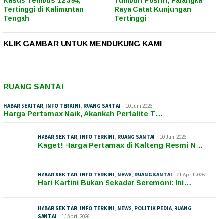
Kasus Tembus 12.394,
Tumbuh Positif, Palangka
Tertinggi di Kalimantan
Raya Catat Kunjungan
Tengah
Tertinggi
KLIK GAMBAR UNTUK MENDUKUNG KAMI
RUANG SANTAI
HABAR SEKITAR
,
INFO TERKINI
,
RUANG SANTAI
10 Juni 2026
Harga Pertamax Naik, Akankah Pertalite T…
HABAR SEKITAR
,
INFO TERKINI
,
RUANG SANTAI
10 Juni 2026
Kaget! Harga Pertamax di Kalteng Resmi N…
HABAR SEKITAR
,
INFO TERKINI
,
NEWS
,
RUANG SANTAI
21 April 2026
Hari Kartini Bukan Sekadar Seremoni: Ini…
HABAR SEKITAR
,
INFO TERKINI
,
NEWS
,
POLITIK PEDIA
,
RUANG
SANTAI
15 April 2026