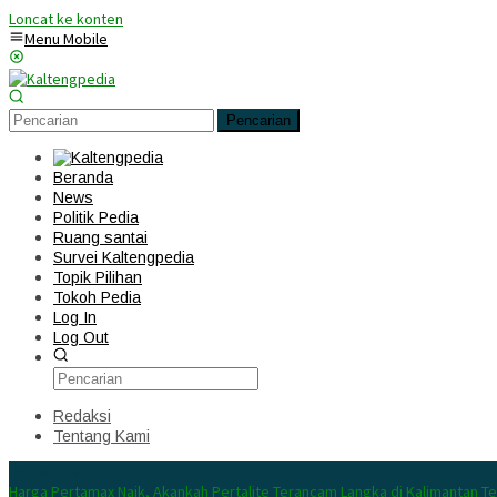
Loncat ke konten
Menu Mobile
Pencarian
Beranda
News
Politik Pedia
Ruang santai
Survei Kaltengpedia
Topik Pilihan
Tokoh Pedia
Log In
Log Out
Redaksi
Tentang Kami
Konten Spesial
Harga Pertamax Naik, Akankah Pertalite Terancam Langka di Kalimantan T