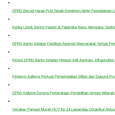
DPRD Barsel Harap PLN Tepati Komitmen Akhiri Pemadaman List
Ketika Listrik Sering Padam di Palangka Raya, Mengapa Tagih
DPRD Barito Selatan Fasilitasi Aspirasi Masyarakat Terkait Pem
Reses DPRD Barito Selatan Himpun 648 Aspirasi, Infrastruktur
Pemprov Kalteng Perkuat Pengendalian Inflasi dan Dukung Pr
DPRD Kalteng Dorong Pemerataan Pendidikan hingga Wilayah 
Gerakan Pangan Murah HUT ke-24 Lamandau Disambut Antus