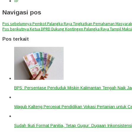
Navigasi pos
Pos sebelumnya
Pemkot Palangka Raya Tingkatkan Pemahaman Masyaraka
Pos berikutnya
Ketua DPRD Dukung Kontingen Palangka Raya Tampil Maksi
Pos terkait
BPS: Persentase Penduduk Miskin Kalimantan Tengah Naik Ja
Wagub Kalteng Percepat Pendidikan Vokasi Pertanian untuk Ce
Sudah Ikuti Format Panitia, Tetap Gugur: Dugaan Inkonsistensi