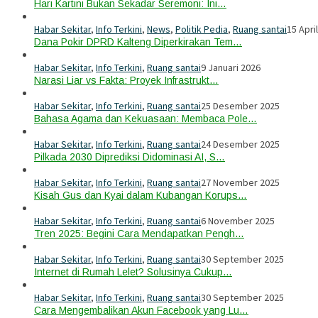
Hari Kartini Bukan Sekadar Seremoni: Ini…
Habar Sekitar
,
Info Terkini
,
News
,
Politik Pedia
,
Ruang santai
15 Apri
Dana Pokir DPRD Kalteng Diperkirakan Tem…
Habar Sekitar
,
Info Terkini
,
Ruang santai
9 Januari 2026
Narasi Liar vs Fakta: Proyek Infrastrukt…
Habar Sekitar
,
Info Terkini
,
Ruang santai
25 Desember 2025
Bahasa Agama dan Kekuasaan: Membaca Pole…
Habar Sekitar
,
Info Terkini
,
Ruang santai
24 Desember 2025
Pilkada 2030 Diprediksi Didominasi AI, S…
Habar Sekitar
,
Info Terkini
,
Ruang santai
27 November 2025
Kisah Gus dan Kyai dalam Kubangan Korups…
Habar Sekitar
,
Info Terkini
,
Ruang santai
6 November 2025
Tren 2025: Begini Cara Mendapatkan Pengh…
Habar Sekitar
,
Info Terkini
,
Ruang santai
30 September 2025
Internet di Rumah Lelet? Solusinya Cukup…
Habar Sekitar
,
Info Terkini
,
Ruang santai
30 September 2025
Cara Mengembalikan Akun Facebook yang Lu…