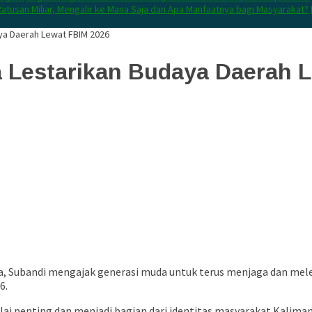
atusan Miliar, Mengalir ke Mana Saja dan Apa Manfaatnya bagi Masyarakat?
ya Daerah Lewat FBIM 2026
 Lestarikan Budaya Daerah 
a
,
Subandi
mengajak generasi muda untuk terus menjaga dan melest
26
.
ai penting dan menjadi bagian dari identitas masyarakat Kaliman