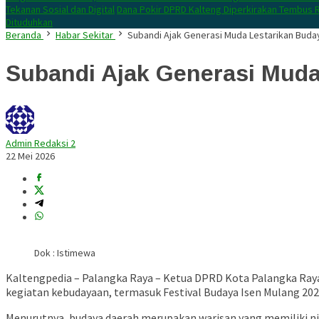
Tekanan Sosial dan Digital
Dana Pokir DPRD Kalteng Diperkirakan Tembus R
Dituduhkan
Beranda
Habar Sekitar
Subandi Ajak Generasi Muda Lestarikan Buda
Subandi Ajak Generasi Muda
Admin Redaksi 2
22 Mei 2026
Dok : Istimewa
Kaltengpedia – Palangka Raya – Ketua
DPRD Kota Palangka Ray
kegiatan kebudayaan, termasuk
Festival Budaya Isen Mulang 20
Menurutnya, budaya daerah merupakan warisan yang memiliki nil