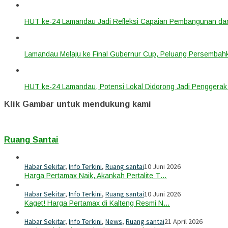
HUT ke-24 Lamandau Jadi Refleksi Capaian Pembangunan dan
Lamandau Melaju ke Final Gubernur Cup, Peluang Persembahk
HUT ke-24 Lamandau, Potensi Lokal Didorong Jadi Penggera
Klik Gambar untuk mendukung kami
Ruang Santai
Habar Sekitar
,
Info Terkini
,
Ruang santai
10 Juni 2026
Harga Pertamax Naik, Akankah Pertalite T…
Habar Sekitar
,
Info Terkini
,
Ruang santai
10 Juni 2026
Kaget! Harga Pertamax di Kalteng Resmi N…
Habar Sekitar
,
Info Terkini
,
News
,
Ruang santai
21 April 2026