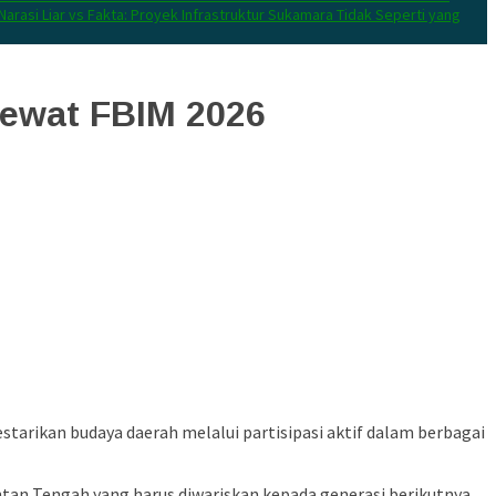
Narasi Liar vs Fakta: Proyek Infrastruktur Sukamara Tidak Seperti yang
Lewat FBIM 2026
arikan budaya daerah melalui partisipasi aktif dalam berbagai
tan Tengah yang harus diwariskan kepada generasi berikutnya.