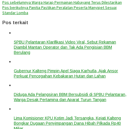
Pos sebelumnya
Warga Harap Permainan Habayang Terus Dilestarikan
Pos berikutnya
Panitia Pastikan Peralatan Peserta Manyipet Sesuai
Standar Lomba
Pos terkait
SPBU Pelantaran Klarifikasi Video Viral, Sebut Rekaman
Diambil Mantan Operator dan Tak Ada Pengisian BBM
Berulang
Gubernur Kalteng Pimpin Apel Siaga Karhutla, Ajak Ansor
Perkuat Pencegahan Kebakaran Hutan dan Lahan
Diduga Ada Pelangsiran BBM Bersubsidi di SPBU Pelantaran,
Warga Desak Pertamina dan Aparat Turun Tangan
Lima Komisioner KPU Kotim Jadi Tersangka, Kejati Kalteng
Bongkar Dugaan Penyimpangan Dana Hibah Pilkada Rp40
Miliar