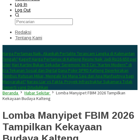
Log In
Log Out
Redaksi
Tentang Kami
Konten Spesial
Harga Pertamax Naik, Akankah Pertalite Terancam Langka di Kalimantan
Tengah?
Kaget! Harga Pertamax di Kalteng Resmi Naik Jadi Rp16.650 per
Liter
Hari Kartini Bukan Sekadar Seremoni: Ini 5 Ciri “Kartini Modern” di
Era Tekanan Sosial dan Digital
Dana Pokir DPRD Kalteng Diperkirakan
Tembus Ratusan Miliar, Mengalir ke Mana Saja dan Apa Manfaatnya bagi
Masyarakat?
Narasi Liar vs Fakta: Proyek Infrastruktur Sukamara Tidak
Seperti yang Dituduhkan
Beranda
Habar Sekitar
Lomba Manyipet FBIM 2026 Tampilkan
Kekayaan Budaya Kalteng
Lomba Manyipet FBIM 2026
Tampilkan Kekayaan
Budaya Kalteng