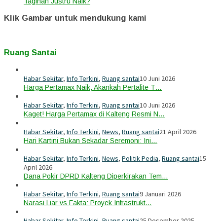
Tagihan Justru Naik?
Klik Gambar untuk mendukung kami
Ruang Santai
Habar Sekitar
,
Info Terkini
,
Ruang santai
10 Juni 2026
Harga Pertamax Naik, Akankah Pertalite T…
Habar Sekitar
,
Info Terkini
,
Ruang santai
10 Juni 2026
Kaget! Harga Pertamax di Kalteng Resmi N…
Habar Sekitar
,
Info Terkini
,
News
,
Ruang santai
21 April 2026
Hari Kartini Bukan Sekadar Seremoni: Ini…
Habar Sekitar
,
Info Terkini
,
News
,
Politik Pedia
,
Ruang santai
15
April 2026
Dana Pokir DPRD Kalteng Diperkirakan Tem…
Habar Sekitar
,
Info Terkini
,
Ruang santai
9 Januari 2026
Narasi Liar vs Fakta: Proyek Infrastrukt…
Habar Sekitar
,
Info Terkini
,
Ruang santai
25 Desember 2025