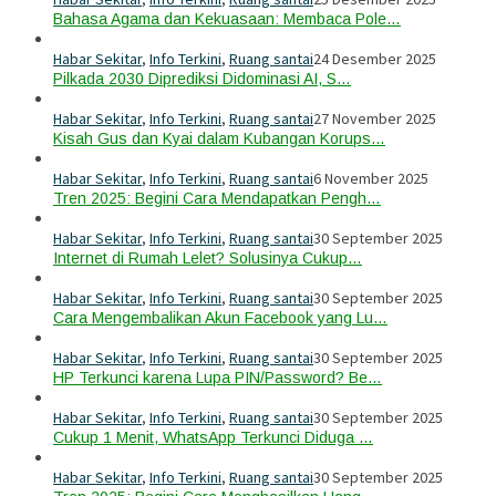
Bahasa Agama dan Kekuasaan: Membaca Pole…
Habar Sekitar
,
Info Terkini
,
Ruang santai
24 Desember 2025
Pilkada 2030 Diprediksi Didominasi AI, S…
Habar Sekitar
,
Info Terkini
,
Ruang santai
27 November 2025
Kisah Gus dan Kyai dalam Kubangan Korups…
Habar Sekitar
,
Info Terkini
,
Ruang santai
6 November 2025
Tren 2025: Begini Cara Mendapatkan Pengh…
Habar Sekitar
,
Info Terkini
,
Ruang santai
30 September 2025
Internet di Rumah Lelet? Solusinya Cukup…
Habar Sekitar
,
Info Terkini
,
Ruang santai
30 September 2025
Cara Mengembalikan Akun Facebook yang Lu…
Habar Sekitar
,
Info Terkini
,
Ruang santai
30 September 2025
HP Terkunci karena Lupa PIN/Password? Be…
Habar Sekitar
,
Info Terkini
,
Ruang santai
30 September 2025
Cukup 1 Menit, WhatsApp Terkunci Diduga …
Habar Sekitar
,
Info Terkini
,
Ruang santai
30 September 2025