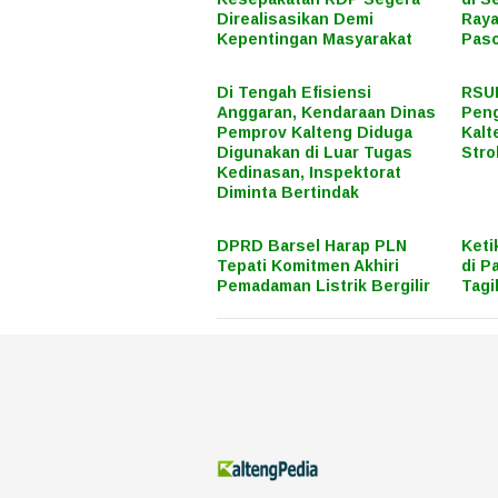
Direalisasikan Demi
Raya
Kepentingan Masyarakat
Paso
Di Tengah Efisiensi
RSUD
Anggaran, Kendaraan Dinas
Peng
Pemprov Kalteng Diduga
Kalt
Digunakan di Luar Tugas
Stro
Kedinasan, Inspektorat
Diminta Bertindak
DPRD Barsel Harap PLN
Keti
Tepati Komitmen Akhiri
di P
Pemadaman Listrik Bergilir
Tagi