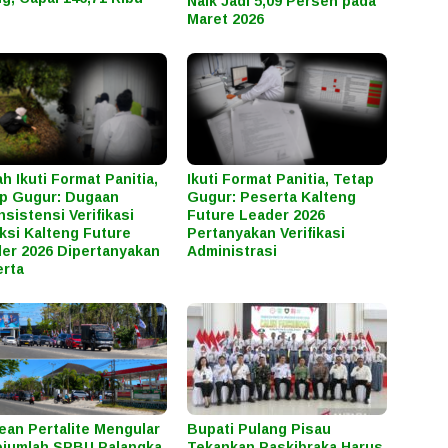
Naik Jadi 5,09 Persen pada
Maret 2026
h Ikuti Format Panitia,
Ikuti Format Panitia, Tetap
p Gugur: Dugaan
Gugur: Peserta Kalteng
nsistensi Verifikasi
Future Leader 2026
ksi Kalteng Future
Pertanyakan Verifikasi
er 2026 Dipertanyakan
Administrasi
rta
ean Pertalite Mengular
Bupati Pulang Pisau
ejumlah SPBU Palangka
Tekankan Paskibraka Harus