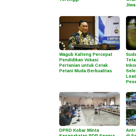
Jiwa
Wagub Kalteng Percepat
Suda
Pendidikan Vokasi
Teta
Pertanian untuk Cetak
Inko
Petani Muda Berkualitas
Sele
Lead
Pese
DPRD Kobar Minta
Antr
Kesepakatan RDP Segera
di S