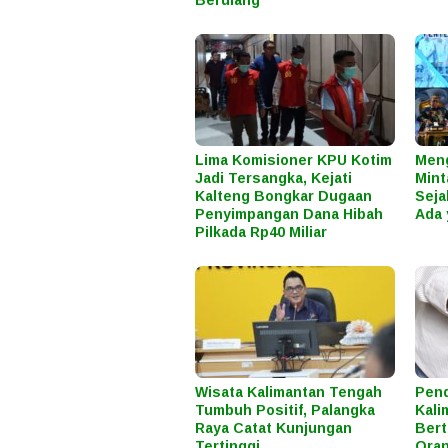
Lima Komisioner KPU Kotim
Meng
Jadi Tersangka, Kejati
Mint
Kalteng Bongkar Dugaan
Seja
Penyimpangan Dana Hibah
Ada 
Pilkada Rp40 Miliar
Wisata Kalimantan Tengah
Pend
Tumbuh Positif, Palangka
Kali
Raya Catat Kunjungan
Bert
Tertinggi
Oran