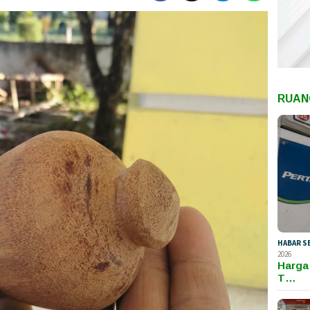
RUAN
HABAR S
2026
Harga
T…