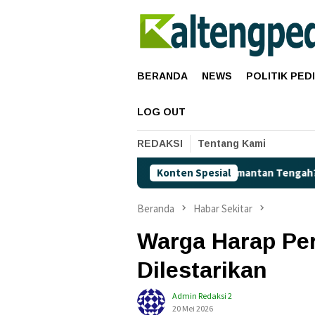
Loncat
ke
konten
BERANDA
NEWS
POLITIK PED
LOG OUT
REDAKSI
Tentang Kami
ertalite Terancam Langka di Kalimantan Tengah?
Konten Spesial
Kaget! 
Beranda
Habar Sekitar
Warga Harap Pe
Dilestarikan
Admin Redaksi 2
20 Mei 2026