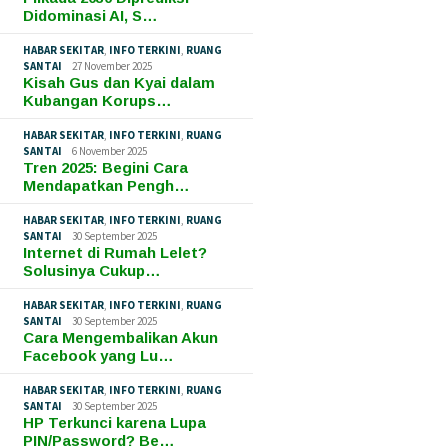
Didominasi AI, S…
HABAR SEKITAR
,
INFO TERKINI
,
RUANG
SANTAI
27 November 2025
Kisah Gus dan Kyai dalam
Kubangan Korups…
HABAR SEKITAR
,
INFO TERKINI
,
RUANG
SANTAI
6 November 2025
Tren 2025: Begini Cara
Mendapatkan Pengh…
HABAR SEKITAR
,
INFO TERKINI
,
RUANG
SANTAI
30 September 2025
Internet di Rumah Lelet?
Solusinya Cukup…
HABAR SEKITAR
,
INFO TERKINI
,
RUANG
SANTAI
30 September 2025
Cara Mengembalikan Akun
Facebook yang Lu…
HABAR SEKITAR
,
INFO TERKINI
,
RUANG
SANTAI
30 September 2025
HP Terkunci karena Lupa
PIN/Password? Be…