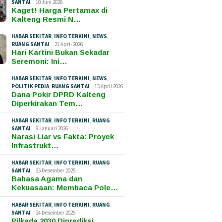
SANTAI
10 Juni 2026
Kaget! Harga Pertamax di
Kalteng Resmi N…
HABAR SEKITAR
,
INFO TERKINI
,
NEWS
,
RUANG SANTAI
21 April 2026
Hari Kartini Bukan Sekadar
Seremoni: Ini…
HABAR SEKITAR
,
INFO TERKINI
,
NEWS
,
POLITIK PEDIA
,
RUANG SANTAI
15 April 2026
Dana Pokir DPRD Kalteng
Diperkirakan Tem…
HABAR SEKITAR
,
INFO TERKINI
,
RUANG
SANTAI
9 Januari 2026
Narasi Liar vs Fakta: Proyek
Infrastrukt…
HABAR SEKITAR
,
INFO TERKINI
,
RUANG
SANTAI
25 Desember 2025
Bahasa Agama dan
Kekuasaan: Membaca Pole…
HABAR SEKITAR
,
INFO TERKINI
,
RUANG
SANTAI
24 Desember 2025
Pilkada 2030 Diprediksi