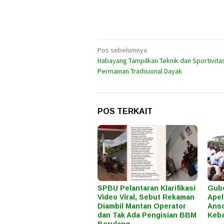
Navigasi
Pos sebelumnya
Habayang Tampilkan Teknik dan Sportivita
pos
Permainan Tradisional Dayak
POS TERKAIT
SPBU Pelantaran Klarifikasi
Gube
Video Viral, Sebut Rekaman
Apel
Diambil Mantan Operator
Anso
dan Tak Ada Pengisian BBM
Keba
Berulang