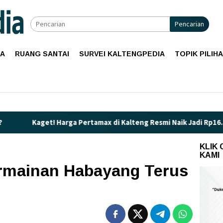
Pencarian
IA
RUANG SANTAI
SURVEI KALTENGPEDIA
TOPIK PILIH
Harga Pertamax di Kalteng Resmi Naik Jadi Rp16.650 per Liter
KLIK
KAMI
rmainan Habayang Terus