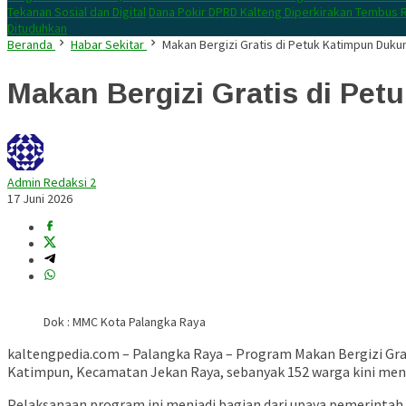
Tekanan Sosial dan Digital
Dana Pokir DPRD Kalteng Diperkirakan Tembus R
Dituduhkan
Beranda
Habar Sekitar
Makan Bergizi Gratis di Petuk Katimpun Duk
Makan Bergizi Gratis di Pe
Admin Redaksi 2
17 Juni 2026
Dok : MMC Kota Palangka Raya
kaltengpedia.com – Palangka Raya – Program Makan Bergizi Gra
Katimpun, Kecamatan Jekan Raya, sebanyak 152 warga kini men
Pelaksanaan program ini menjadi bagian dari upaya pemerintah