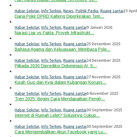
Habar Sekitar
,
Info Terkini
,
News
,
Politik Pedia
,
Ruang santai
15 Apri
Dana Pokir DPRD Kalteng Diperkirakan Tem…
Habar Sekitar
,
Info Terkini
,
Ruang santai
9 Januari 2026
Narasi Liar vs Fakta: Proyek Infrastrukt…
Habar Sekitar
,
Info Terkini
,
Ruang santai
25 Desember 2025
Bahasa Agama dan Kekuasaan: Membaca Pole…
Habar Sekitar
,
Info Terkini
,
Ruang santai
24 Desember 2025
Pilkada 2030 Diprediksi Didominasi AI, S…
Habar Sekitar
,
Info Terkini
,
Ruang santai
27 November 2025
Kisah Gus dan Kyai dalam Kubangan Korups…
Habar Sekitar
,
Info Terkini
,
Ruang santai
6 November 2025
Tren 2025: Begini Cara Mendapatkan Pengh…
Habar Sekitar
,
Info Terkini
,
Ruang santai
30 September 2025
Internet di Rumah Lelet? Solusinya Cukup…
Habar Sekitar
,
Info Terkini
,
Ruang santai
30 September 2025
Cara Mengembalikan Akun Facebook yang Lu…