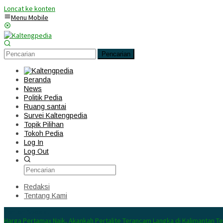
Loncat ke konten
Menu Mobile
Pencarian
Beranda
News
Politik Pedia
Ruang santai
Survei Kaltengpedia
Topik Pilihan
Tokoh Pedia
Log In
Log Out
Redaksi
Tentang Kami
Konten Spesial
Harga Pertamax Naik, Akankah Pertalite Terancam Langka di Kalimantan T