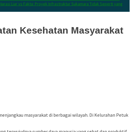
Narasi Liar vs Fakta: Proyek Infrastruktur Sukamara Tidak Seperti yang
katan Kesehatan Masyarakat
menjangkau masyarakat di berbagai wilayah. Di Kelurahan Petuk
ng terwujudnya sumber daya manusia yang sehat dan produktif.