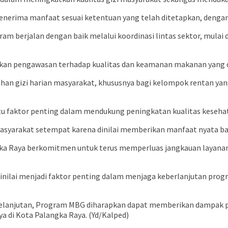
ima manfaat sesuai ketentuan yang telah ditetapkan, dengan dis
 berjalan dengan baik melalui koordinasi lintas sektor, mulai d
kan pengawasan terhadap kualitas dan keamanan makanan yang d
gizi harian masyarakat, khususnya bagi kelompok rentan yan
atu faktor penting dalam mendukung peningkatan kualitas keseh
asyarakat setempat karena dinilai memberikan manfaat nyata ba
gka Raya berkomitmen untuk terus memperluas jangkauan layanan
nilai menjadi faktor penting dalam menjaga keberlanjutan progra
elanjutan, Program MBG diharapkan dapat memberikan dampak po
a di Kota Palangka Raya. (Yd/Kalped)