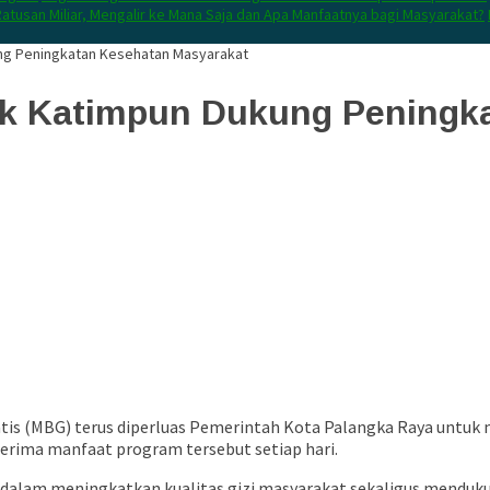
atusan Miliar, Mengalir ke Mana Saja dan Apa Manfaatnya bagi Masyarakat?
ung Peningkatan Kesehatan Masyarakat
tuk Katimpun Dukung Pening
tis (MBG) terus diperluas Pemerintah Kota Palangka Raya untuk 
erima manfaat program tersebut setiap hari.
 dalam meningkatkan kualitas gizi masyarakat sekaligus menduku