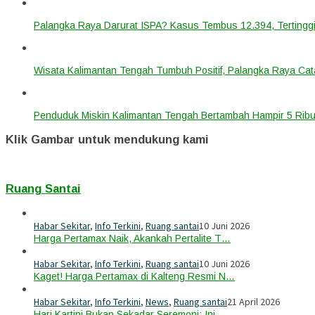
Palangka Raya Darurat ISPA? Kasus Tembus 12.394, Tertinggi
Wisata Kalimantan Tengah Tumbuh Positif, Palangka Raya Cata
Penduduk Miskin Kalimantan Tengah Bertambah Hampir 5 Ribu
Klik Gambar untuk mendukung kami
Ruang Santai
Habar Sekitar
,
Info Terkini
,
Ruang santai
10 Juni 2026
Harga Pertamax Naik, Akankah Pertalite T…
Habar Sekitar
,
Info Terkini
,
Ruang santai
10 Juni 2026
Kaget! Harga Pertamax di Kalteng Resmi N…
Habar Sekitar
,
Info Terkini
,
News
,
Ruang santai
21 April 2026
Hari Kartini Bukan Sekadar Seremoni: Ini…