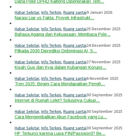
Dana Pokir DPRD Kalteng Diperkirakan Tem…
Habar Sekitar
,
Info Terkini
,
Ruang santai
9 Januari 2026
Narasi Liar vs Fakta: Proyek Infrastrukt…
Habar Sekitar
,
Info Terkini
,
Ruang santai
25 Desember 2025
Bahasa Agama dan Kekuasaan: Membaca Pole…
Habar Sekitar
,
Info Terkini
,
Ruang santai
24 Desember 2025
Pilkada 2030 Diprediksi Didominasi AI, S…
Habar Sekitar
,
Info Terkini
,
Ruang santai
27 November 2025
Kisah Gus dan Kyai dalam Kubangan Korups…
Habar Sekitar
,
Info Terkini
,
Ruang santai
6 November 2025
Tren 2025: Begini Cara Mendapatkan Pengh…
Habar Sekitar
,
Info Terkini
,
Ruang santai
30 September 2025
Internet di Rumah Lelet? Solusinya Cukup…
Habar Sekitar
,
Info Terkini
,
Ruang santai
30 September 2025
Cara Mengembalikan Akun Facebook yang Lu…
Habar Sekitar
,
Info Terkini
,
Ruang santai
30 September 2025
HP Terkunci karena Lupa PIN/Password? Be…