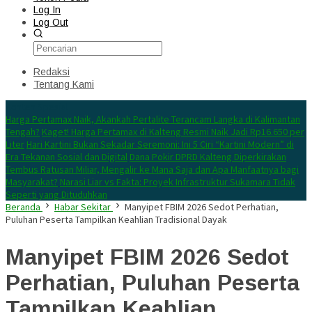
Log In
Log Out
Redaksi
Tentang Kami
Konten Spesial
Harga Pertamax Naik, Akankah Pertalite Terancam Langka di Kalimantan
Tengah?
Kaget! Harga Pertamax di Kalteng Resmi Naik Jadi Rp16.650 per
Liter
Hari Kartini Bukan Sekadar Seremoni: Ini 5 Ciri “Kartini Modern” di
Era Tekanan Sosial dan Digital
Dana Pokir DPRD Kalteng Diperkirakan
Tembus Ratusan Miliar, Mengalir ke Mana Saja dan Apa Manfaatnya bagi
Masyarakat?
Narasi Liar vs Fakta: Proyek Infrastruktur Sukamara Tidak
Seperti yang Dituduhkan
Beranda
Habar Sekitar
Manyipet FBIM 2026 Sedot Perhatian,
Puluhan Peserta Tampilkan Keahlian Tradisional Dayak
Manyipet FBIM 2026 Sedot
Perhatian, Puluhan Peserta
Tampilkan Keahlian