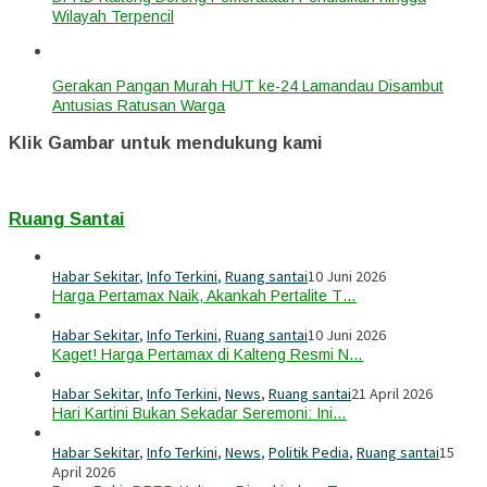
Wilayah Terpencil
Gerakan Pangan Murah HUT ke-24 Lamandau Disambut
Antusias Ratusan Warga
Klik Gambar untuk mendukung kami
Ruang Santai
Habar Sekitar
,
Info Terkini
,
Ruang santai
10 Juni 2026
Harga Pertamax Naik, Akankah Pertalite T…
Habar Sekitar
,
Info Terkini
,
Ruang santai
10 Juni 2026
Kaget! Harga Pertamax di Kalteng Resmi N…
Habar Sekitar
,
Info Terkini
,
News
,
Ruang santai
21 April 2026
Hari Kartini Bukan Sekadar Seremoni: Ini…
Habar Sekitar
,
Info Terkini
,
News
,
Politik Pedia
,
Ruang santai
15
April 2026