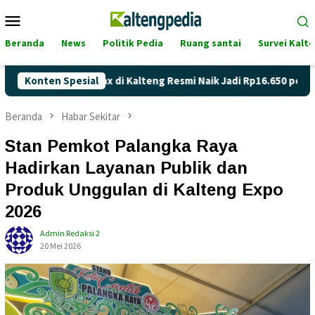
Loncat
Menu
ke
Mobile
konten
Beranda
News
Politik Pedia
Ruang santai
Survei Kalt
a Pertamax di Kalteng Resmi Naik Jadi Rp16.650 per Liter
Konten Spesial
Beranda
Habar Sekitar
Stan Pemkot Palangka Raya
Hadirkan Layanan Publik dan
Produk Unggulan di Kalteng Expo
2026
Admin Redaksi 2
20 Mei 2026