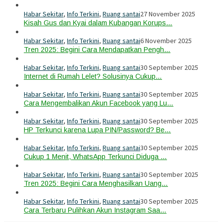
Habar Sekitar
,
Info Terkini
,
Ruang santai
27 November 2025
Kisah Gus dan Kyai dalam Kubangan Korups…
Habar Sekitar
,
Info Terkini
,
Ruang santai
6 November 2025
Tren 2025: Begini Cara Mendapatkan Pengh…
Habar Sekitar
,
Info Terkini
,
Ruang santai
30 September 2025
Internet di Rumah Lelet? Solusinya Cukup…
Habar Sekitar
,
Info Terkini
,
Ruang santai
30 September 2025
Cara Mengembalikan Akun Facebook yang Lu…
Habar Sekitar
,
Info Terkini
,
Ruang santai
30 September 2025
HP Terkunci karena Lupa PIN/Password? Be…
Habar Sekitar
,
Info Terkini
,
Ruang santai
30 September 2025
Cukup 1 Menit, WhatsApp Terkunci Diduga …
Habar Sekitar
,
Info Terkini
,
Ruang santai
30 September 2025
Tren 2025: Begini Cara Menghasilkan Uang…
Habar Sekitar
,
Info Terkini
,
Ruang santai
30 September 2025
Cara Terbaru Pulihkan Akun Instagram Saa…