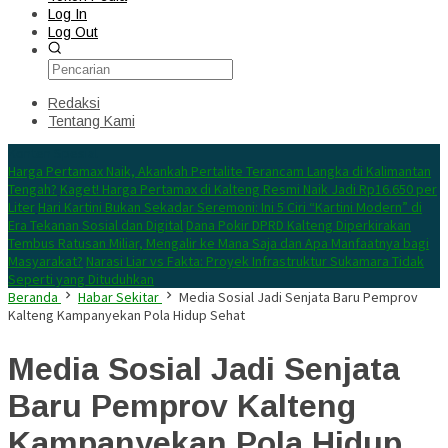
Log In
Log Out
Redaksi
Tentang Kami
Konten Spesial
Harga Pertamax Naik, Akankah Pertalite Terancam Langka di Kalimantan
Tengah?
Kaget! Harga Pertamax di Kalteng Resmi Naik Jadi Rp16.650 per
Liter
Hari Kartini Bukan Sekadar Seremoni: Ini 5 Ciri “Kartini Modern” di
Era Tekanan Sosial dan Digital
Dana Pokir DPRD Kalteng Diperkirakan
Tembus Ratusan Miliar, Mengalir ke Mana Saja dan Apa Manfaatnya bagi
Masyarakat?
Narasi Liar vs Fakta: Proyek Infrastruktur Sukamara Tidak
Seperti yang Dituduhkan
Beranda
Habar Sekitar
Media Sosial Jadi Senjata Baru Pemprov
Kalteng Kampanyekan Pola Hidup Sehat
Media Sosial Jadi Senjata
Baru Pemprov Kalteng
Kampanyekan Pola Hidup