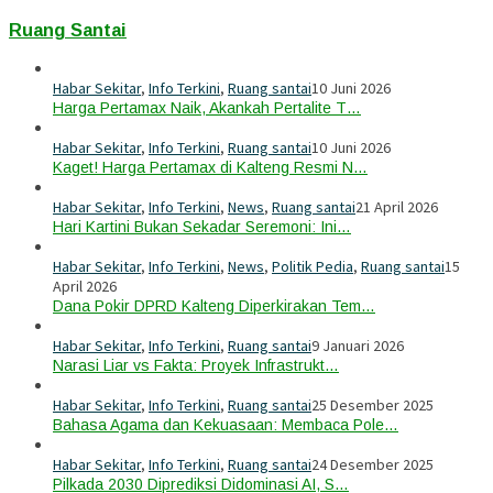
Ruang Santai
Habar Sekitar
,
Info Terkini
,
Ruang santai
10 Juni 2026
Harga Pertamax Naik, Akankah Pertalite T…
Habar Sekitar
,
Info Terkini
,
Ruang santai
10 Juni 2026
Kaget! Harga Pertamax di Kalteng Resmi N…
Habar Sekitar
,
Info Terkini
,
News
,
Ruang santai
21 April 2026
Hari Kartini Bukan Sekadar Seremoni: Ini…
Habar Sekitar
,
Info Terkini
,
News
,
Politik Pedia
,
Ruang santai
15
April 2026
Dana Pokir DPRD Kalteng Diperkirakan Tem…
Habar Sekitar
,
Info Terkini
,
Ruang santai
9 Januari 2026
Narasi Liar vs Fakta: Proyek Infrastrukt…
Habar Sekitar
,
Info Terkini
,
Ruang santai
25 Desember 2025
Bahasa Agama dan Kekuasaan: Membaca Pole…
Habar Sekitar
,
Info Terkini
,
Ruang santai
24 Desember 2025
Pilkada 2030 Diprediksi Didominasi AI, S…