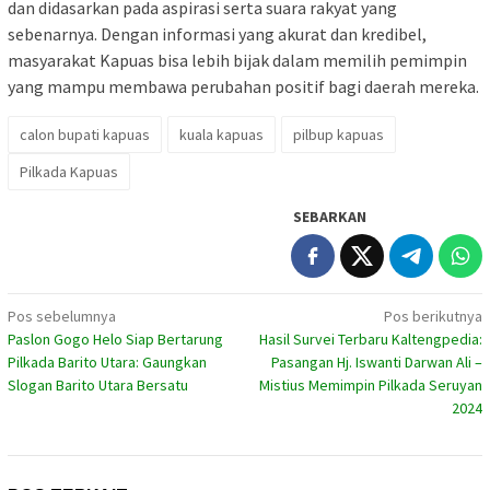
dan didasarkan pada aspirasi serta suara rakyat yang
sebenarnya. Dengan informasi yang akurat dan kredibel,
masyarakat Kapuas bisa lebih bijak dalam memilih pemimpin
yang mampu membawa perubahan positif bagi daerah mereka.
calon bupati kapuas
kuala kapuas
pilbup kapuas
Pilkada Kapuas
SEBARKAN
Navigasi
Pos sebelumnya
Pos berikutnya
Paslon Gogo Helo Siap Bertarung
Hasil Survei Terbaru Kaltengpedia:
pos
Pilkada Barito Utara: Gaungkan
Pasangan Hj. Iswanti Darwan Ali –
Slogan Barito Utara Bersatu
Mistius Memimpin Pilkada Seruyan
2024