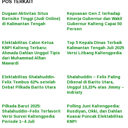
POS TERKAIT
Dugaan Aktivitas Situs
Kepuasan Gen Z terhadap
Berisiko Tinggi (Judi Online)
Kinerja Gubernur dan Wakil
di Kalimantan Tengah
Gubernur Kalteng Capai 50
Persen
Elektabilitas Calon Ketua
Top 5 Kepala Dinas Terbaik
KNPI Kalteng Terbaru:
Kalimantan Tengah Juli 2025
Ahmada Dahlan Unggul Tipis
Versi Litbang Kaltengpedia
dari Muhammad Alfian
Mawardi
Elektabilitas Shalahuddin-
Shalahuddin – Felix Paling
Felix Tembus 62% setelah
Dikenal di Barito Utara,
Debat Pilkada Barito Utara
Unggul 10,23% atas Jimmy –
Indriaty
Pilkada Barut 2025:
Polling Juni Kaltengpedia:
Shalahuddin–Felix Terfavorit
Rusdiyan, Okki, dan Dahlan
Versi Survei Kaltengpedia
Kuasai Puncak Elektabilitas
Periode 1–4 Juli
KNPI