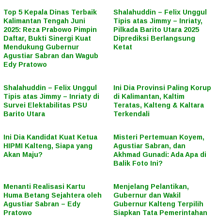
Top 5 Kepala Dinas Terbaik
Shalahuddin – Felix Unggul
Kalimantan Tengah Juni
Tipis atas Jimmy – Inriaty,
2025: Reza Prabowo Pimpin
Pilkada Barito Utara 2025
Daftar, Bukti Sinergi Kuat
Diprediksi Berlangsung
Mendukung Gubernur
Ketat
Agustiar Sabran dan Wagub
Edy Pratowo
Shalahuddin – Felix Unggul
Ini Dia Provinsi Paling Korup
Tipis atas Jimmy – Inriaty di
di Kalimantan, Kaltim
Survei Elektabilitas PSU
Teratas, Kalteng & Kaltara
Barito Utara
Terkendali
Ini Dia Kandidat Kuat Ketua
Misteri Pertemuan Koyem,
HIPMI Kalteng, Siapa yang
Agustiar Sabran, dan
Akan Maju?
Akhmad Gunadi: Ada Apa di
Balik Foto Ini?
Menanti Realisasi Kartu
Menjelang Pelantikan,
Huma Betang Sejahtera oleh
Gubernur dan Wakil
Agustiar Sabran – Edy
Gubernur Kalteng Terpilih
Pratowo
Siapkan Tata Pemerintahan