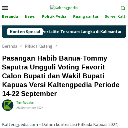
Loncat
Menu
ke
Mobile
konten
Beranda
News
Politik Pedia
Ruang santai
Survei Kalt
Naik, Akankah Pertalite Terancam Langka di Kalimantan Tengah
Konten Spesial
Beranda
Pilkada Kalteng
Pasangan Habib Banua-Tommy
Saputra Ungguli Voting Favorit
Calon Bupati dan Wakil Bupati
Kapuas Versi Kaltengpedia Periode
14-22 September
Tim Redaksi
25 September 2024
Kaltengpedia.com
– Dalam kontestasi Pilkada Kapuas 2024,