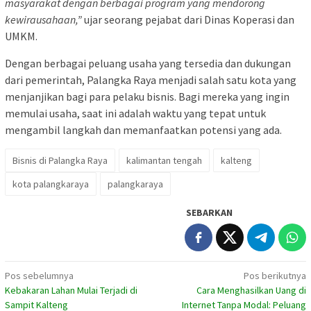
masyarakat dengan berbagai program yang mendorong
kewirausahaan,”
ujar seorang pejabat dari Dinas Koperasi dan
UMKM.
Dengan berbagai peluang usaha yang tersedia dan dukungan
dari pemerintah, Palangka Raya menjadi salah satu kota yang
menjanjikan bagi para pelaku bisnis. Bagi mereka yang ingin
memulai usaha, saat ini adalah waktu yang tepat untuk
mengambil langkah dan memanfaatkan potensi yang ada.
Bisnis di Palangka Raya
kalimantan tengah
kalteng
kota palangkaraya
palangkaraya
SEBARKAN
Navigasi
Pos sebelumnya
Pos berikutnya
Kebakaran Lahan Mulai Terjadi di
Cara Menghasilkan Uang di
pos
Sampit Kalteng
Internet Tanpa Modal: Peluang