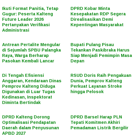
Ikuti Format Panitia, Tetap
DPRD Kobar Minta
Gugur: Peserta Kalteng
Kesepakatan RDP Segera
Future Leader 2026
Direalisasikan Demi
Pertanyakan Verifikasi
Kepentingan Masyarakat
Administrasi
Antrean Pertalite Mengular
Bupati Pulang Pisau
di Sejumlah SPBU Palangka
Tekankan Paskibraka Harus
Raya, Warga Berharap
Siap Menjadi Pemimpin Masa
Pasokan Kembali Lancar
Depan
Di Tengah Efisiensi
RSUD Doris Raih Pengakuan
Anggaran, Kendaraan Dinas
Dunia, Pemprov Kalteng
Pemprov Kalteng Diduga
Perkuat Layanan Stroke
Digunakan di Luar Tugas
hingga Pelosok
Kedinasan, Inspektorat
Diminta Bertindak
DPRD Kalteng Dorong
DPRD Barsel Harap PLN
Optimalisasi Pendapatan
Tepati Komitmen Akhiri
Daerah dalam Penyusunan
Pemadaman Listrik Bergilir
APBD 2027