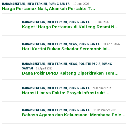
HABAR SEKITAR
,
INFO TERKINI
,
RUANG SANTAI
10 Juni 2026
Harga Pertamax Naik, Akankah Pertalite T…
HABAR SEKITAR
,
INFO TERKINI
,
RUANG SANTAI
10 Juni 2026
Kaget! Harga Pertamax di Kalteng Resmi N…
HABAR SEKITAR
,
INFO TERKINI
,
NEWS
,
RUANG SANTAI
21 April 2026
Hari Kartini Bukan Sekadar Seremoni: Ini…
HABAR SEKITAR
,
INFO TERKINI
,
NEWS
,
POLITIK PEDIA
,
RUANG
SANTAI
15 April 2026
Dana Pokir DPRD Kalteng Diperkirakan Tem…
HABAR SEKITAR
,
INFO TERKINI
,
RUANG SANTAI
9 Januari 2026
Narasi Liar vs Fakta: Proyek Infrastrukt…
HABAR SEKITAR
,
INFO TERKINI
,
RUANG SANTAI
25 Desember 2025
Bahasa Agama dan Kekuasaan: Membaca Pole…