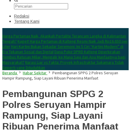
Redaksi
Tentang Kami
Konten Spesial
Harga Pertamax Naik, Akankah Pertalite Terancam Langka di Kalimantan
Tengah?
Kaget! Harga Pertamax di Kalteng Resmi Naik Jadi Rp16.650 per
Liter
Hari Kartini Bukan Sekadar Seremoni: Ini 5 Ciri “Kartini Modern” di
Era Tekanan Sosial dan Digital
Dana Pokir DPRD Kalteng Diperkirakan
Tembus Ratusan Miliar, Mengalir ke Mana Saja dan Apa Manfaatnya bagi
Masyarakat?
Narasi Liar vs Fakta: Proyek Infrastruktur Sukamara Tidak
Seperti yang Dituduhkan
Beranda
Habar Sekitar
Pembangunan SPPG 2 Polres Seruyan
Hampir Rampung, Siap Layani Ribuan Penerima Manfaat
Pembangunan SPPG 2
Polres Seruyan Hampir
Rampung, Siap Layani
Ribuan Penerima Manfaat