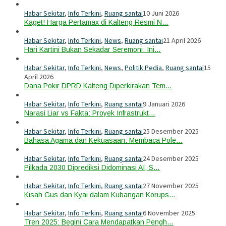
Habar Sekitar
,
Info Terkini
,
Ruang santai
10 Juni 2026
Kaget! Harga Pertamax di Kalteng Resmi N…
Habar Sekitar
,
Info Terkini
,
News
,
Ruang santai
21 April 2026
Hari Kartini Bukan Sekadar Seremoni: Ini…
Habar Sekitar
,
Info Terkini
,
News
,
Politik Pedia
,
Ruang santai
15
April 2026
Dana Pokir DPRD Kalteng Diperkirakan Tem…
Habar Sekitar
,
Info Terkini
,
Ruang santai
9 Januari 2026
Narasi Liar vs Fakta: Proyek Infrastrukt…
Habar Sekitar
,
Info Terkini
,
Ruang santai
25 Desember 2025
Bahasa Agama dan Kekuasaan: Membaca Pole…
Habar Sekitar
,
Info Terkini
,
Ruang santai
24 Desember 2025
Pilkada 2030 Diprediksi Didominasi AI, S…
Habar Sekitar
,
Info Terkini
,
Ruang santai
27 November 2025
Kisah Gus dan Kyai dalam Kubangan Korups…
Habar Sekitar
,
Info Terkini
,
Ruang santai
6 November 2025
Tren 2025: Begini Cara Mendapatkan Pengh…