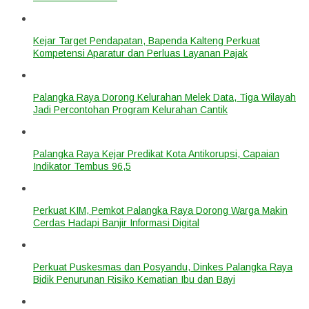
Kejar Target Pendapatan, Bapenda Kalteng Perkuat
Kompetensi Aparatur dan Perluas Layanan Pajak
Palangka Raya Dorong Kelurahan Melek Data, Tiga Wilayah
Jadi Percontohan Program Kelurahan Cantik
Palangka Raya Kejar Predikat Kota Antikorupsi, Capaian
Indikator Tembus 96,5
Perkuat KIM, Pemkot Palangka Raya Dorong Warga Makin
Cerdas Hadapi Banjir Informasi Digital
Perkuat Puskesmas dan Posyandu, Dinkes Palangka Raya
Bidik Penurunan Risiko Kematian Ibu dan Bayi