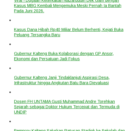
Viral ! Dugaan Keterkaitan Nazaruddin Dek Gam dengan
Kasus MBG Kembali Mengemuka Meski Pernah Ia Bantah
Pada Juni 2026.
Kasus Dana Hibah Rp40 Miliar Belum Berhenti, Kejati Buka
Peluang Tersangka Baru
Gubernur Kalteng Buka Kolaborasi dengan GP Ansor,
Ekonomi dan Persatuan Jadi Fokus
Gubernur Kalteng Janji Tindaklanjuti Aspirasi Desa,
Infrastruktur hingga Angkutan Batu Bara Dievaluasi
Dosen FH UNTAMA Gusti Muhammad Andre Torehkan
Sejarah sebagai Doktor Hukum Tercepat dan Termuda di
UNDIP
Pemprov Kalteng Salurkan Ratusan Starlink ke Sekolah dan