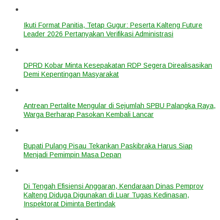
Ikuti Format Panitia, Tetap Gugur: Peserta Kalteng Future
Leader 2026 Pertanyakan Verifikasi Administrasi
DPRD Kobar Minta Kesepakatan RDP Segera Direalisasikan
Demi Kepentingan Masyarakat
Antrean Pertalite Mengular di Sejumlah SPBU Palangka Raya,
Warga Berharap Pasokan Kembali Lancar
Bupati Pulang Pisau Tekankan Paskibraka Harus Siap
Menjadi Pemimpin Masa Depan
Di Tengah Efisiensi Anggaran, Kendaraan Dinas Pemprov
Kalteng Diduga Digunakan di Luar Tugas Kedinasan,
Inspektorat Diminta Bertindak