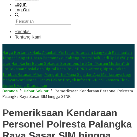
Log In
Log Out
Redaksi
Tentang Kami
Konten Spesial
Harga Pertamax Naik, Akankah Pertalite Terancam Langka di Kalimantan
Tengah?
Kaget! Harga Pertamax di Kalteng Resmi Naik Jadi Rp16.650 per
Liter
Hari Kartini Bukan Sekadar Seremoni: Ini 5 Ciri “Kartini Modern” di
Era Tekanan Sosial dan Digital
Dana Pokir DPRD Kalteng Diperkirakan
Tembus Ratusan Miliar, Mengalir ke Mana Saja dan Apa Manfaatnya bagi
Masyarakat?
Narasi Liar vs Fakta: Proyek Infrastruktur Sukamara Tidak
Seperti yang Dituduhkan
Beranda
Habar Sekitar
Pemeriksaan Kendaraan Personel Polresta
Palangka Raya Sasar SIM hingga STNK
Pemeriksaan Kendaraan
Personel Polresta Palangka
Raya Sasar SIM hingga