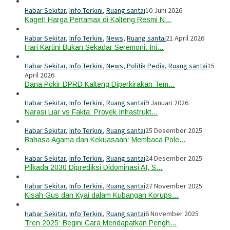
Habar Sekitar
,
Info Terkini
,
Ruang santai
10 Juni 2026
Kaget! Harga Pertamax di Kalteng Resmi N…
Habar Sekitar
,
Info Terkini
,
News
,
Ruang santai
21 April 2026
Hari Kartini Bukan Sekadar Seremoni: Ini…
Habar Sekitar
,
Info Terkini
,
News
,
Politik Pedia
,
Ruang santai
15
April 2026
Dana Pokir DPRD Kalteng Diperkirakan Tem…
Habar Sekitar
,
Info Terkini
,
Ruang santai
9 Januari 2026
Narasi Liar vs Fakta: Proyek Infrastrukt…
Habar Sekitar
,
Info Terkini
,
Ruang santai
25 Desember 2025
Bahasa Agama dan Kekuasaan: Membaca Pole…
Habar Sekitar
,
Info Terkini
,
Ruang santai
24 Desember 2025
Pilkada 2030 Diprediksi Didominasi AI, S…
Habar Sekitar
,
Info Terkini
,
Ruang santai
27 November 2025
Kisah Gus dan Kyai dalam Kubangan Korups…
Habar Sekitar
,
Info Terkini
,
Ruang santai
6 November 2025
Tren 2025: Begini Cara Mendapatkan Pengh…