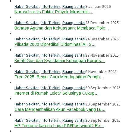
Habar Sekitar
,
Info Terkini
,
Ruang santai
9 Januari 2026
Narasi Liar vs Fakta: Proyek Infrastrukt…
Habar Sekitar
,
Info Terkini
,
Ruang santai
25 Desember 2025
Bahasa Agama dan Kekuasaan: Membaca Pole…
Habar Sekitar
,
Info Terkini
,
Ruang santai
24 Desember 2025
Pilkada 2030 Diprediksi Didominasi AI, S…
Habar Sekitar
,
Info Terkini
,
Ruang santai
27 November 2025
Kisah Gus dan Kyai dalam Kubangan Korups…
Habar Sekitar
,
Info Terkini
,
Ruang santai
6 November 2025
Tren 2025: Begini Cara Mendapatkan Pengh…
Habar Sekitar
,
Info Terkini
,
Ruang santai
30 September 2025
Internet di Rumah Lelet? Solusinya Cukup…
Habar Sekitar
,
Info Terkini
,
Ruang santai
30 September 2025
Cara Mengembalikan Akun Facebook yang Lu…
Habar Sekitar
,
Info Terkini
,
Ruang santai
30 September 2025
HP Terkunci karena Lupa PIN/Password? Be…