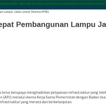
atusan Miliar, Mengalir ke Mana Saja dan Apa Manfaatnya bagi Masyarakat?
an Lampu Jalan Lewat Skema KPBU
cepat Pembangunan Lampu J
terus berupaya menghadirkan pelayanan infrastruktur yang lebih 
(APJ) melalui skema Kerja Sama Pemerintah dengan Badan Usaha (
frastruktur yang merata dan berkelanjutan.