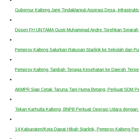
Gubernur Kalteng Janji Tindaklanjuti Aspirasi Desa, Infrastruk
Dosen FH UNTAMA Gusti Muhammad Andre Torehkan Sejarah 
Pemprov Kalteng Salurkan Ratusan Starlink ke Sekolah dan P
Pemprov Kalteng Tambah Tenaga Kesehatan ke Daerah Terpen
AKMPR Siap Cetak Taruna Tani Huma Betang, Perkuat SDM P
Tekan Karhutla Kalteng, BNPB Perkuat Operasi Udara deng
14 Kabupaten/Kota Dapat Hibah Starlink, Pemprov Kalteng Per