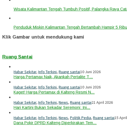
Wisata Kalimantan Tengah Tumbuh Positif, Palangka Raya Cata
Penduduk Miskin Kalimantan Tengah Bertambah Hampir 5 Ribu
Klik Gambar untuk mendukung kami
Ruang Santai
Habar Sekitar
,
Info Terkini
,
Ruang santai
10 Juni 2026
Harga Pertamax Naik, Akankah Pertalite T…
Habar Sekitar
,
Info Terkini
,
Ruang santai
10 Juni 2026
Kaget! Harga Pertamax di Kalteng Resmi N…
Habar Sekitar
,
Info Terkini
,
News
,
Ruang santai
21 April 2026
Hari Kartini Bukan Sekadar Seremoni: Ini…
Habar Sekitar
,
Info Terkini
,
News
,
Politik Pedia
,
Ruang santai
15 Apri
Dana Pokir DPRD Kalteng Diperkirakan Tem…