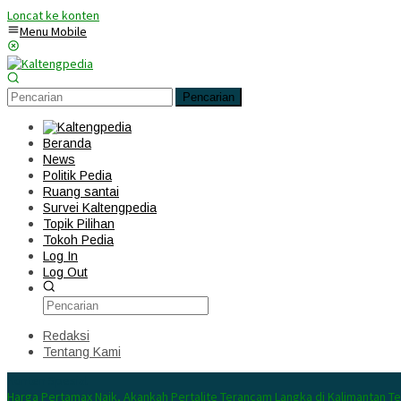
Loncat ke konten
Menu Mobile
Pencarian
Beranda
News
Politik Pedia
Ruang santai
Survei Kaltengpedia
Topik Pilihan
Tokoh Pedia
Log In
Log Out
Redaksi
Tentang Kami
Konten Spesial
Harga Pertamax Naik, Akankah Pertalite Terancam Langka di Kalimantan T