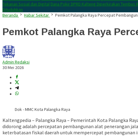
Tekanan Sosial dan Digital
Dana Pokir DPRD Kalteng Diperkirakan Tembus R
Dituduhkan
Beranda
Habar Sekitar
Pemkot Palangka Raya Percepat Pembangun
Pemkot Palangka Raya Per
Admin Redaksi
30 Mei 2026
Dok - MMC Kota Palangka Raya
Kaltengpedia – Palangka Raya – Pemerintah Kota Palangka Raya 
didorong adalah percepatan pembangunan alat penerangan jalan 
keterbatasan fiskal daerah untuk mempercepat pembangunan in