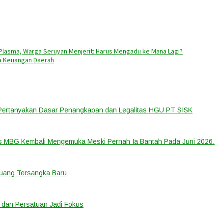
 Plasma, Warga Seruyan Menjerit: Harus Mengadu ke Mana Lagi?
la Keuangan Daerah
 Pertanyakan Dasar Penangkapan dan Legalitas HGU PT SISK
us MBG Kembali Mengemuka Meski Pernah Ia Bantah Pada Juni 2026.
eluang Tersangka Baru
 dan Persatuan Jadi Fokus