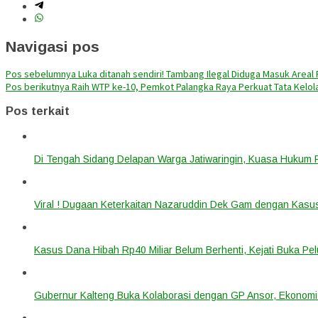
Navigasi pos
Pos sebelumnya
Luka ditanah sendiri! Tambang Ilegal Diduga Masuk Areal
Pos berikutnya
Raih WTP ke-10, Pemkot Palangka Raya Perkuat Tata Kelo
Pos terkait
Di Tengah Sidang Delapan Warga Jatiwaringin, Kuasa Hukum
Viral ! Dugaan Keterkaitan Nazaruddin Dek Gam dengan Kas
Kasus Dana Hibah Rp40 Miliar Belum Berhenti, Kejati Buka P
Gubernur Kalteng Buka Kolaborasi dengan GP Ansor, Ekonomi