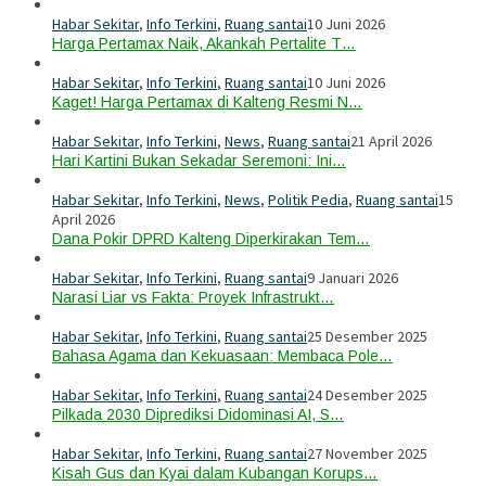
Habar Sekitar
,
Info Terkini
,
Ruang santai
10 Juni 2026
Harga Pertamax Naik, Akankah Pertalite T…
Habar Sekitar
,
Info Terkini
,
Ruang santai
10 Juni 2026
Kaget! Harga Pertamax di Kalteng Resmi N…
Habar Sekitar
,
Info Terkini
,
News
,
Ruang santai
21 April 2026
Hari Kartini Bukan Sekadar Seremoni: Ini…
Habar Sekitar
,
Info Terkini
,
News
,
Politik Pedia
,
Ruang santai
15
April 2026
Dana Pokir DPRD Kalteng Diperkirakan Tem…
Habar Sekitar
,
Info Terkini
,
Ruang santai
9 Januari 2026
Narasi Liar vs Fakta: Proyek Infrastrukt…
Habar Sekitar
,
Info Terkini
,
Ruang santai
25 Desember 2025
Bahasa Agama dan Kekuasaan: Membaca Pole…
Habar Sekitar
,
Info Terkini
,
Ruang santai
24 Desember 2025
Pilkada 2030 Diprediksi Didominasi AI, S…
Habar Sekitar
,
Info Terkini
,
Ruang santai
27 November 2025
Kisah Gus dan Kyai dalam Kubangan Korups…