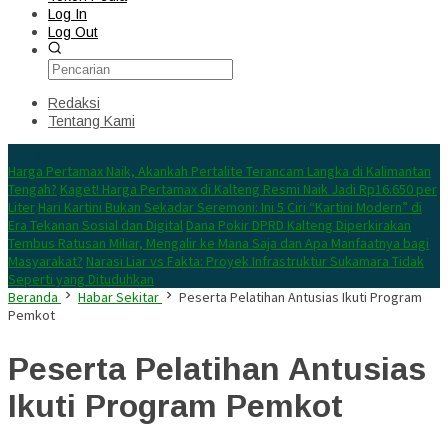
Log In
Log Out
Redaksi
Tentang Kami
Konten Spesial
Harga Pertamax Naik, Akankah Pertalite Terancam Langka di Kalimantan
Tengah?
Kaget! Harga Pertamax di Kalteng Resmi Naik Jadi Rp16.650 per
Liter
Hari Kartini Bukan Sekadar Seremoni: Ini 5 Ciri “Kartini Modern” di
Era Tekanan Sosial dan Digital
Dana Pokir DPRD Kalteng Diperkirakan
Tembus Ratusan Miliar, Mengalir ke Mana Saja dan Apa Manfaatnya bagi
Masyarakat?
Narasi Liar vs Fakta: Proyek Infrastruktur Sukamara Tidak
Seperti yang Dituduhkan
Beranda
Habar Sekitar
Peserta Pelatihan Antusias Ikuti Program
Pemkot
Peserta Pelatihan Antusias
Ikuti Program Pemkot