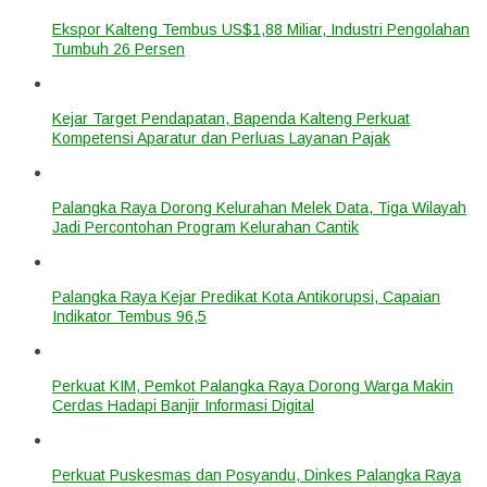
Ekspor Kalteng Tembus US$1,88 Miliar, Industri Pengolahan
Tumbuh 26 Persen
Kejar Target Pendapatan, Bapenda Kalteng Perkuat
Kompetensi Aparatur dan Perluas Layanan Pajak
Palangka Raya Dorong Kelurahan Melek Data, Tiga Wilayah
Jadi Percontohan Program Kelurahan Cantik
Palangka Raya Kejar Predikat Kota Antikorupsi, Capaian
Indikator Tembus 96,5
Perkuat KIM, Pemkot Palangka Raya Dorong Warga Makin
Cerdas Hadapi Banjir Informasi Digital
Perkuat Puskesmas dan Posyandu, Dinkes Palangka Raya