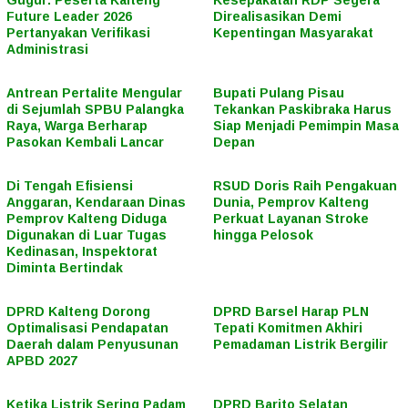
Gugur: Peserta Kalteng
Kesepakatan RDP Segera
Future Leader 2026
Direalisasikan Demi
Pertanyakan Verifikasi
Kepentingan Masyarakat
Administrasi
Antrean Pertalite Mengular
Bupati Pulang Pisau
di Sejumlah SPBU Palangka
Tekankan Paskibraka Harus
Raya, Warga Berharap
Siap Menjadi Pemimpin Masa
Pasokan Kembali Lancar
Depan
Di Tengah Efisiensi
RSUD Doris Raih Pengakuan
Anggaran, Kendaraan Dinas
Dunia, Pemprov Kalteng
Pemprov Kalteng Diduga
Perkuat Layanan Stroke
Digunakan di Luar Tugas
hingga Pelosok
Kedinasan, Inspektorat
Diminta Bertindak
DPRD Kalteng Dorong
DPRD Barsel Harap PLN
Optimalisasi Pendapatan
Tepati Komitmen Akhiri
Daerah dalam Penyusunan
Pemadaman Listrik Bergilir
APBD 2027
Ketika Listrik Sering Padam
DPRD Barito Selatan