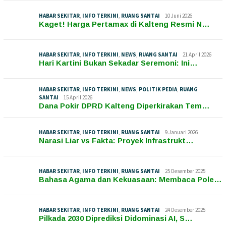
HABAR SEKITAR
,
INFO TERKINI
,
RUANG SANTAI
10 Juni 2026
Kaget! Harga Pertamax di Kalteng Resmi N…
HABAR SEKITAR
,
INFO TERKINI
,
NEWS
,
RUANG SANTAI
21 April 2026
Hari Kartini Bukan Sekadar Seremoni: Ini…
HABAR SEKITAR
,
INFO TERKINI
,
NEWS
,
POLITIK PEDIA
,
RUANG
SANTAI
15 April 2026
Dana Pokir DPRD Kalteng Diperkirakan Tem…
HABAR SEKITAR
,
INFO TERKINI
,
RUANG SANTAI
9 Januari 2026
Narasi Liar vs Fakta: Proyek Infrastrukt…
HABAR SEKITAR
,
INFO TERKINI
,
RUANG SANTAI
25 Desember 2025
Bahasa Agama dan Kekuasaan: Membaca Pole…
HABAR SEKITAR
,
INFO TERKINI
,
RUANG SANTAI
24 Desember 2025
Pilkada 2030 Diprediksi Didominasi AI, S…