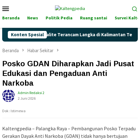
Loncat
Menu
ke
Mobile
konten
Beranda
News
Politik Pedia
Ruang santai
Survei Kalt
aik, Akankah Pertalite Terancam Langka di Kalimantan Tengah?
Konten Spesial
Beranda
Habar Sekitar
Posko GDAN Diharapkan Jadi Pusat
Edukasi dan Pengaduan Anti
Narkoba
Admin Redaksi 2
2 Juni 2026
Dok : Istimewa
Kaltengpedia – Palangka Raya – Pembangunan Posko Terpadu
Gerakan Dayak Anti Narkoba (GDAN) tidak hanya bertujuan