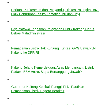
Perkuat Puskesmas dan Posyandu, Dinkes Palangka Raya
Bidik Penurunan Risiko Kematian Ibu dan Bayi
Edy Pratowo Tegaskan Pelayanan Publik Kalteng Harus
Bebas Maladministrasi
Pemadaman Listrik Tak Kunjung Tuntas, GPG Bawa PLN
Kalteng ke DPR RI
Kalteng Jelang Kemerdekaan: Asap Mengancam, Listrik
Padam, BBM Antre, Siapa Bertanggung Jawab?
Gubernur Kalteng Kembali Panggil PLN, Pastikan
Pemadaman Listrik Segera Berakhir