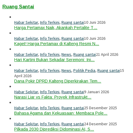
Ruang Santai
Habar Sekitar
,
Info Terkini
,
Ruang santai
10 Juni 2026
Harga Pertamax Naik, Akankah Pertalite T…
Habar Sekitar
,
Info Terkini
,
Ruang santai
10 Juni 2026
Kaget! Harga Pertamax di Kalteng Resmi N…
Habar Sekitar
,
Info Terkini
,
News
,
Ruang santai
21 April 2026
Hari Kartini Bukan Sekadar Seremoni: Ini…
Habar Sekitar
,
Info Terkini
,
News
,
Politik Pedia
,
Ruang santai
15
April 2026
Dana Pokir DPRD Kalteng Diperkirakan Tem…
Habar Sekitar
,
Info Terkini
,
Ruang santai
9 Januari 2026
Narasi Liar vs Fakta: Proyek Infrastrukt…
Habar Sekitar
,
Info Terkini
,
Ruang santai
25 Desember 2025
Bahasa Agama dan Kekuasaan: Membaca Pole…
Habar Sekitar
,
Info Terkini
,
Ruang santai
24 Desember 2025
Pilkada 2030 Diprediksi Didominasi AI, S…