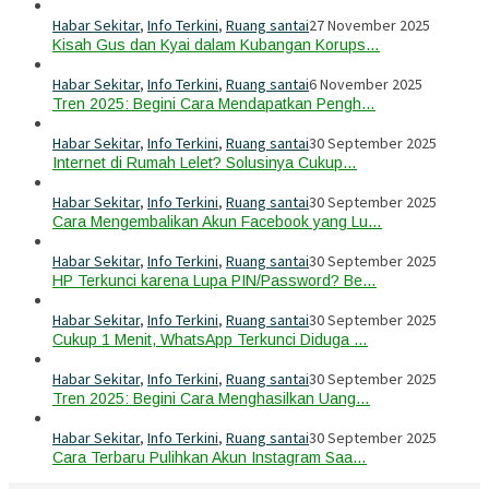
Habar Sekitar
,
Info Terkini
,
Ruang santai
27 November 2025
Kisah Gus dan Kyai dalam Kubangan Korups…
Habar Sekitar
,
Info Terkini
,
Ruang santai
6 November 2025
Tren 2025: Begini Cara Mendapatkan Pengh…
Habar Sekitar
,
Info Terkini
,
Ruang santai
30 September 2025
Internet di Rumah Lelet? Solusinya Cukup…
Habar Sekitar
,
Info Terkini
,
Ruang santai
30 September 2025
Cara Mengembalikan Akun Facebook yang Lu…
Habar Sekitar
,
Info Terkini
,
Ruang santai
30 September 2025
HP Terkunci karena Lupa PIN/Password? Be…
Habar Sekitar
,
Info Terkini
,
Ruang santai
30 September 2025
Cukup 1 Menit, WhatsApp Terkunci Diduga …
Habar Sekitar
,
Info Terkini
,
Ruang santai
30 September 2025
Tren 2025: Begini Cara Menghasilkan Uang…
Habar Sekitar
,
Info Terkini
,
Ruang santai
30 September 2025
Cara Terbaru Pulihkan Akun Instagram Saa…