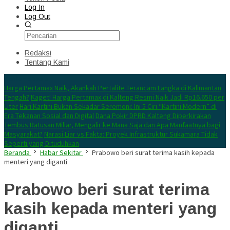
Log In
Log Out
Redaksi
Tentang Kami
Konten Spesial
Harga Pertamax Naik, Akankah Pertalite Terancam Langka di Kalimantan
Tengah?
Kaget! Harga Pertamax di Kalteng Resmi Naik Jadi Rp16.650 per
Liter
Hari Kartini Bukan Sekadar Seremoni: Ini 5 Ciri “Kartini Modern” di
Era Tekanan Sosial dan Digital
Dana Pokir DPRD Kalteng Diperkirakan
Tembus Ratusan Miliar, Mengalir ke Mana Saja dan Apa Manfaatnya bagi
Masyarakat?
Narasi Liar vs Fakta: Proyek Infrastruktur Sukamara Tidak
Seperti yang Dituduhkan
Beranda
Habar Sekitar
Prabowo beri surat terima kasih kepada
menteri yang diganti
Prabowo beri surat terima
kasih kepada menteri yang
diganti