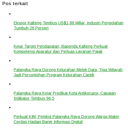
Pos terkait
Ekspor Kalteng Tembus US$1,88 Miliar, Industri Pengolahan
Tumbuh 26 Persen
Kejar Target Pendapatan, Bapenda Kalteng Perkuat
Kompetensi Aparatur dan Perluas Layanan Pajak
Palangka Raya Dorong Kelurahan Melek Data, Tiga Wilayah
Jadi Percontohan Program Kelurahan Cantik
Palangka Raya Kejar Predikat Kota Antikorupsi, Capaian
Indikator Tembus 96,5
Perkuat KIM, Pemkot Palangka Raya Dorong Warga Makin
Cerdas Hadapi Banjir Informasi Digital