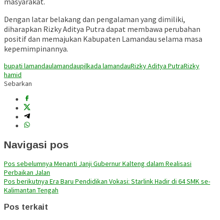
masyarakat.
Dengan latar belakang dan pengalaman yang dimiliki,
diharapkan Rizky Aditya Putra dapat membawa perubahan
positif dan memajukan Kabupaten Lamandau selama masa
kepemimpinannya.
bupati lamandau
lamandau
pilkada lamandau
Rizky Aditya Putra
Rizky
hamid
Sebarkan
Navigasi pos
Pos sebelumnya
Menanti Janji Gubernur Kalteng dalam Realisasi
Perbaikan Jalan
Pos berikutnya
Era Baru Pendidikan Vokasi: Starlink Hadir di 64 SMK se-
Kalimantan Tengah
Pos terkait