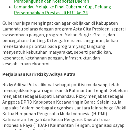
Pembangunan dan Kolaborasi Daerah
Lamandau Melaju ke Final Gubernur Cup, Peluang
Persembahkan Prestasi di HUT ke-24
Gubernur juga mengingatkan agar kebijakan di Kabupaten
Lamandau selaras dengan program Asta Cita Presiden, seperti
swasembada pangan, program Makan Bergizi Gratis, dan
pencegahan stunting.
Di tengah efisiensi anggaran, beliau
menekankan prioritas pada program yang langsung
menyentuh kebutuhan masyarakat, seperti pendidikan,
kesehatan, ketahanan pangan, infrastruktur, dan
kesejahteraan ekonomi.
Perjalanan Karir Rizky Aditya Putra
Rizky Aditya Putra dikenal sebagai politisi muda yang telah
menunjukkan kiprah signifikan di Kalimantan Tengah.
Sebelum
menjabat sebagai Bupati Lamandau, Rizky menjabat sebagai
Anggota DPRD Kabupaten Kotawaringin Barat.
Selain itu, ia
juga aktif dalam berbagai organisasi, antara lain sebagai Wakil
Ketua Himpunan Pengusaha Muda Indonesia (HIPMI)
Kalimantan Tengah dan Ketua Pengurus Daerah Tunas
Indonesia Raya (TIDAR) Kalimantan Tengah, organisasi sayap