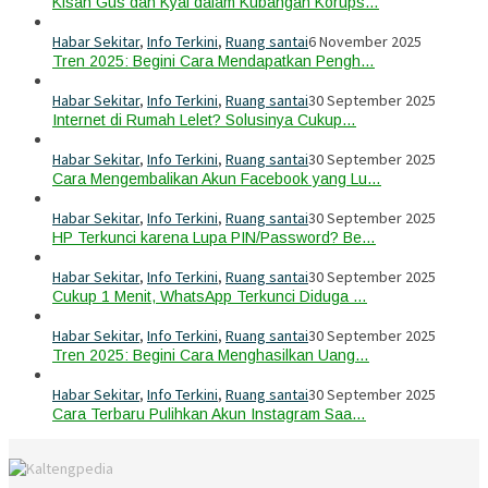
Kisah Gus dan Kyai dalam Kubangan Korups…
Habar Sekitar
,
Info Terkini
,
Ruang santai
6 November 2025
Tren 2025: Begini Cara Mendapatkan Pengh…
Habar Sekitar
,
Info Terkini
,
Ruang santai
30 September 2025
Internet di Rumah Lelet? Solusinya Cukup…
Habar Sekitar
,
Info Terkini
,
Ruang santai
30 September 2025
Cara Mengembalikan Akun Facebook yang Lu…
Habar Sekitar
,
Info Terkini
,
Ruang santai
30 September 2025
HP Terkunci karena Lupa PIN/Password? Be…
Habar Sekitar
,
Info Terkini
,
Ruang santai
30 September 2025
Cukup 1 Menit, WhatsApp Terkunci Diduga …
Habar Sekitar
,
Info Terkini
,
Ruang santai
30 September 2025
Tren 2025: Begini Cara Menghasilkan Uang…
Habar Sekitar
,
Info Terkini
,
Ruang santai
30 September 2025
Cara Terbaru Pulihkan Akun Instagram Saa…