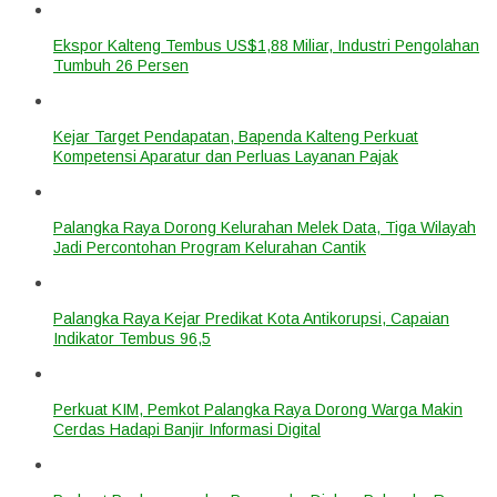
Ekspor Kalteng Tembus US$1,88 Miliar, Industri Pengolahan
Tumbuh 26 Persen
Kejar Target Pendapatan, Bapenda Kalteng Perkuat
Kompetensi Aparatur dan Perluas Layanan Pajak
Palangka Raya Dorong Kelurahan Melek Data, Tiga Wilayah
Jadi Percontohan Program Kelurahan Cantik
Palangka Raya Kejar Predikat Kota Antikorupsi, Capaian
Indikator Tembus 96,5
Perkuat KIM, Pemkot Palangka Raya Dorong Warga Makin
Cerdas Hadapi Banjir Informasi Digital