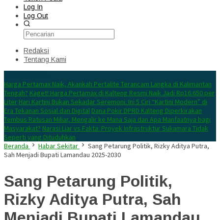
Log In
Log Out
Redaksi
Tentang Kami
Konten Spesial
Harga Pertamax Naik, Akankah Pertalite Terancam Langka di Kalimantan
Tengah?
Kaget! Harga Pertamax di Kalteng Resmi Naik Jadi Rp16.650 per
Liter
Hari Kartini Bukan Sekadar Seremoni: Ini 5 Ciri “Kartini Modern” di
Era Tekanan Sosial dan Digital
Dana Pokir DPRD Kalteng Diperkirakan
Tembus Ratusan Miliar, Mengalir ke Mana Saja dan Apa Manfaatnya bagi
Masyarakat?
Narasi Liar vs Fakta: Proyek Infrastruktur Sukamara Tidak
Seperti yang Dituduhkan
Beranda
Habar Sekitar
Sang Petarung Politik, Rizky Aditya Putra,
Sah Menjadi Bupati Lamandau 2025-2030
Sang Petarung Politik,
Rizky Aditya Putra, Sah
Menjadi Bupati Lamandau