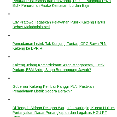
Perkuat Puskesmas dan Posyandu, Dinkes Palangka Raya
Bidik Penurunan Risiko Kematian Ibu dan Bayi
Edy Pratowo Tegaskan Pelayanan Publik Kalteng Harus
Bebas Maladministrasi
Pemadaman Listrik Tak Kunjung Tuntas, GPG Bawa PLN
Kalteng ke DPR RI
Kalteng Jelang Kemerdekaan: Asap Mengancam, Listrik
Padam, BBM Antre, Siapa Bertanggung Jawab?
Gubernur Kalteng Kembali Panggil PLN, Pastikan
Pemadaman Listrik Segera Berakhir
Di Tengah Sidang Delapan Warga Jatiwaringin, Kuasa Hukum
Pertanyakan Dasar Penangkapan dan Legalitas HGU PT