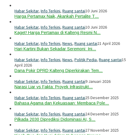
Habar Sekitar
,
Info Terkini
,
Ruang santai
10 Juni 2026
Harga Pertamax Naik, Akankah Pertalite T…
Habar Sekitar
,
Info Terkini
,
Ruang santai
10 Juni 2026
Kaget! Harga Pertamax di Kalteng Resmi N…
Habar Sekitar
,
Info Terkini
,
News
,
Ruang santai
21 April 2026
Hari Kartini Bukan Sekadar Seremoni: Ini…
Habar Sekitar
,
Info Terkini
,
News
,
Politik Pedia
,
Ruang santai
15
April 2026
Dana Pokir DPRD Kalteng Diperkirakan Tem…
Habar Sekitar
,
Info Terkini
,
Ruang santai
9 Januari 2026
Narasi Liar vs Fakta: Proyek Infrastrukt…
Habar Sekitar
,
Info Terkini
,
Ruang santai
25 Desember 2025
Bahasa Agama dan Kekuasaan: Membaca Pole…
Habar Sekitar
,
Info Terkini
,
Ruang santai
24 Desember 2025
Pilkada 2030 Diprediksi Didominasi AI, S…
Habar Sekitar
,
Info Terkini
,
Ruang santai
27 November 2025