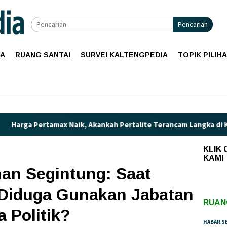
Pencarian
IA
RUANG SANTAI
SURVEI KALTENGPEDIA
TOPIK PILIH
max Naik, Akankah Pertalite Terancam Langka di Kalimantan Te
KLIK
KAMI
an Segintung: Saat
 Diduga Gunakan Jabatan
RUAN
 Politik?
HABAR S