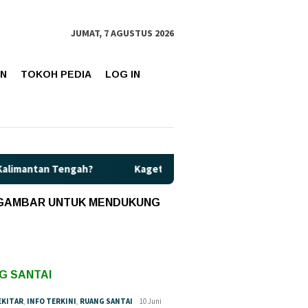
JUMAT, 7 AGUSTUS 2026
AN
TOKOH PEDIA
LOG IN
ngah?
Kaget! Harga Pertamax di Kalteng Resmi Naik Jadi R
 GAMBAR UNTUK MENDUKUNG
G SANTAI
EKITAR
,
INFO TERKINI
,
RUANG SANTAI
10 Juni