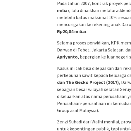
Pada tahun 2007, kontrak proyek pel
miliar
, lalu dinaikkan melalui adde
melebihi batas maksimal 10% sesuai
mencurigakan ke rekening anak Darw
Rp20,84 miliar
.
Selama proses penyidikan, KPK mem
Darwan di Tebet, Jakarta Selatan, d
Apriyanto
, bepergian ke luar negeri
Kasus ini tak bisa dilepaskan dari r
perkebunan sawit kepada keluarga d
dan The Gecko Project (2017)
, Dar
sebagian besar wilayah selatan Seru
dikeluarkan atas nama perusahaan yan
Perusahaan-perusahaan ini kemudian 
Group asal Malaysia).
Zenzi Suhadi dari Walhi menilai, pr
untuk kepentingan publik, tapi untu