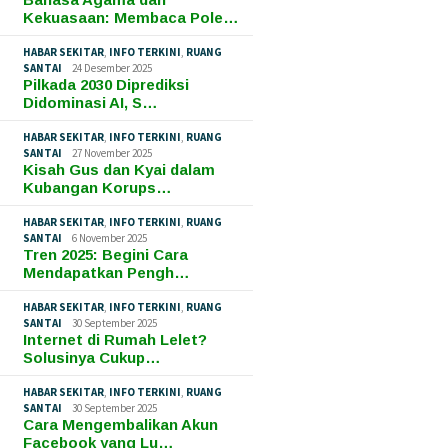
Kekuasaan: Membaca Pole…
HABAR SEKITAR
,
INFO TERKINI
,
RUANG
SANTAI
24 Desember 2025
Pilkada 2030 Diprediksi
Didominasi AI, S…
HABAR SEKITAR
,
INFO TERKINI
,
RUANG
SANTAI
27 November 2025
Kisah Gus dan Kyai dalam
Kubangan Korups…
HABAR SEKITAR
,
INFO TERKINI
,
RUANG
SANTAI
6 November 2025
Tren 2025: Begini Cara
Mendapatkan Pengh…
HABAR SEKITAR
,
INFO TERKINI
,
RUANG
SANTAI
30 September 2025
Internet di Rumah Lelet?
Solusinya Cukup…
HABAR SEKITAR
,
INFO TERKINI
,
RUANG
SANTAI
30 September 2025
Cara Mengembalikan Akun
Facebook yang Lu…