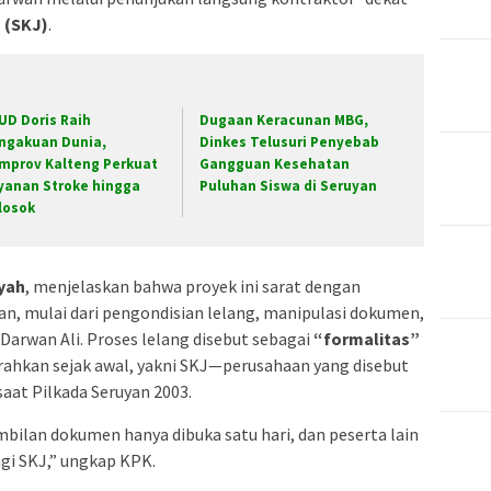
 (SKJ)
.
UD Doris Raih
Dugaan Keracunan MBG,
ngakuan Dunia,
Dinkes Telusuri Penyebab
mprov Kalteng Perkuat
Gangguan Kesehatan
yanan Stroke hingga
Puluhan Siswa di Seruyan
losok
syah
, menjelaskan bahwa proyek ini sarat dengan
n, mulai dari pengondisian lelang, manipulasi dokumen,
 Darwan Ali. Proses lelang disebut sebagai
“formalitas”
rahkan sejak awal, yakni SKJ—perusahaan yang disebut
at Pilkada Seruyan 2003.
ilan dokumen hanya dibuka satu hari, dan peserta lain
gi SKJ,” ungkap KPK.