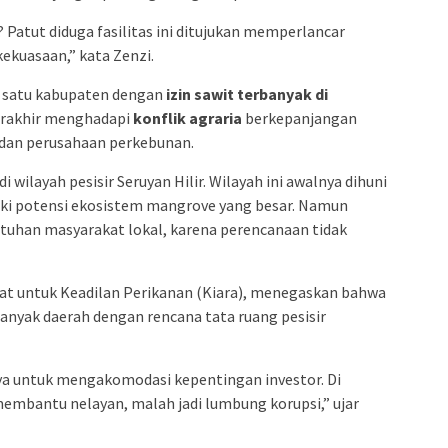
 Patut diduga fasilitas ini ditujukan memperlancar
kekuasaan,” kata Zenzi.
ah satu kabupaten dengan
izin sawit terbanyak di
terakhir menghadapi
konflik agraria
berkepanjangan
 dan perusahaan perkebunan.
 wilayah pesisir Seruyan Hilir. Wilayah ini awalnya dihuni
iki potensi ekosistem mangrove yang besar. Namun
utuhan masyarakat lokal, karena perencanaan tidak
kyat untuk Keadilan Perikanan (Kiara), menegaskan bahwa
banyak daerah dengan rencana tata ruang pesisir
ya untuk mengakomodasi kepentingan investor. Di
 membantu nelayan, malah jadi lumbung korupsi,” ujar