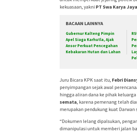
kekuasaan, yakni
PT Swa Karya Jaya
BACAAN LAINNYA
Gubernur Kalteng Pimpin
RS
Apel Siaga Karhutla, Ajak
Pe
Ansor Perkuat Pencegahan
Pe
Kebakaran Hutan dan Lahan
La
Pe
Juru Bicara KPK saat itu,
Febri Dian
penyimpangan sejak awal perencanaa
hingga aliran dana ke pihak keluarga
semata
, karena pemenang telah dia
merupakan pendukung kuat Darwan sa
“Dokumen lelang dipalsukan, pengamb
dimanipulasi untuk memberi jalan ba