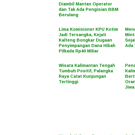
Diambil Mantan Operator
dan Tak Ada Pengisian BBM
Berulang
Lima Komisioner KPU Kotim
Meng
Jadi Tersangka, Kejati
Mint
Kalteng Bongkar Dugaan
Seja
Penyimpangan Dana Hibah
Ada 
Pilkada Rp40 Miliar
Wisata Kalimantan Tengah
Pend
Tumbuh Positif, Palangka
Kali
Raya Catat Kunjungan
Bert
Tertinggi
Oran
Jiwa