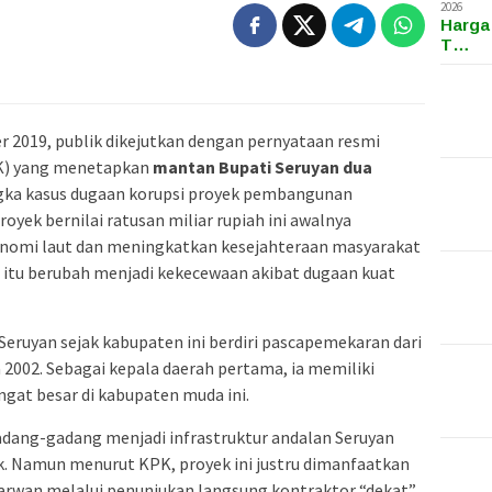
2026
Harga
T…
r 2019, publik dikejutkan dengan pernyataan resmi
K) yang menetapkan
mantan Bupati Seruyan dua
ngka kasus dugaan korupsi proyek pembangunan
Proyek bernilai ratusan miliar rupiah ini awalnya
nomi laut dan meningkatkan kesejahteraan masyarakat
itu berubah menjadi kekecewaan akibat dugaan kuat
Seruyan sejak kabupaten ini berdiri pascapemekaran dari
2002. Sebagai kepala daerah pertama, ia memiliki
ngat besar di kabupaten muda ini.
adang-gadang menjadi infrastruktur andalan Seruyan
k. Namun menurut KPK, proyek ini justru dimanfaatkan
Darwan melalui penunjukan langsung kontraktor “dekat”