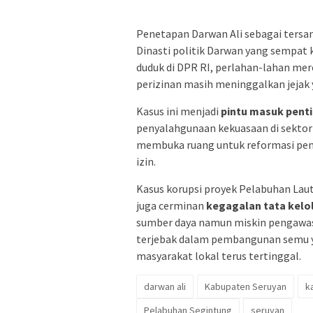
Penetapan Darwan Ali sebagai ters
Dinasti politik Darwan yang sempat k
duduk di DPR RI, perlahan-lahan me
perizinan masih meninggalkan jejak y
Kasus ini menjadi
pintu masuk pent
penyalahgunaan kekuasaan di sektor 
membuka ruang untuk reformasi peng
izin.
Kasus korupsi proyek Pelabuhan Lau
juga cerminan
kegagalan tata kelo
sumber daya namun miskin pengawasan
terjebak dalam pembangunan semu y
masyarakat lokal terus tertinggal.
darwan ali
Kabupaten Seruyan
k
Pelabuhan Segintung
seruyan