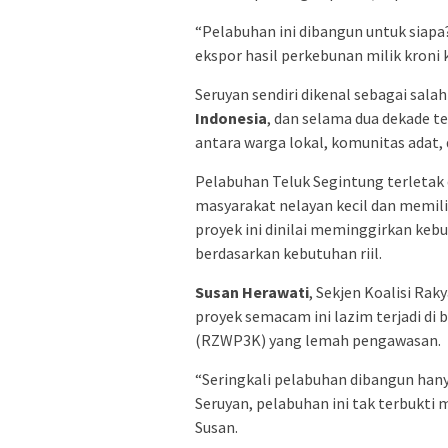
“Pelabuhan ini dibangun untuk siapa?
ekspor hasil perkebunan milik kroni 
Seruyan sendiri dikenal sebagai sal
Indonesia
, dan selama dua dekade 
antara warga lokal, komunitas adat,
Pelabuhan Teluk Segintung terletak di
masyarakat nelayan kecil dan memil
proyek ini dinilai meminggirkan keb
berdasarkan kebutuhan riil.
Susan Herawati
, Sekjen Koalisi Ra
proyek semacam ini lazim terjadi di 
(RZWP3K) yang lemah pengawasan.
“Seringkali pelabuhan dibangun han
Seruyan, pelabuhan ini tak terbukti
Susan.