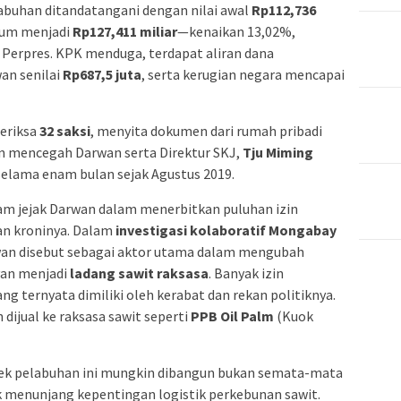
abuhan ditandatangani dengan nilai awal
Rp112,736
ndum menjadi
Rp127,411 miliar
—kenaikan 13,02%,
 Perpres. KPK menduga, terdapat aliran dana
an senilai
Rp687,5 juta
, serta kerugian negara mencapai
eriksa
32 saksi
, menyita dokumen dari rumah pribadi
an mencegah Darwan serta Direktur SKJ,
Tju Miming
 selama enam bulan sejak Agustus 2019.
ekam jejak Darwan dalam menerbitkan puluhan izin
an kroninya. Dalam
investigasi kolaboratif Mongabay
wan disebut sebagai aktor utama dalam mengubah
yan menjadi
ladang sawit raksasa
. Banyak izin
g ternyata dimiliki oleh kerabat dan rekan politiknya.
dijual ke raksasa sawit seperti
PPB Oil Palm
(Kuok
oyek pelabuhan ini mungkin dibangun bukan semata-mata
k menunjang kepentingan logistik perkebunan sawit.