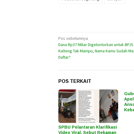
Navigasi
Pos sebelumnya
Dana Rp37 Miliar Digelontorkan untuk BPJ
pos
Kalteng Tak Mampu, Nama Kamu Sudah Ma
Daftar?
POS TERKAIT
Gube
Apel
Anso
Keba
SPBU Pelantaran Klarifikasi
Video Viral, Sebut Rekaman