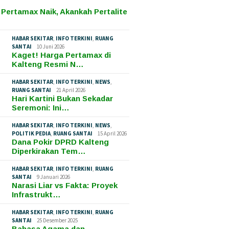
 Pertamax Naik, Akankah Pertalite
HABAR SEKITAR
,
INFO TERKINI
,
RUANG
SANTAI
10 Juni 2026
Kaget! Harga Pertamax di
Kalteng Resmi N…
HABAR SEKITAR
,
INFO TERKINI
,
NEWS
,
RUANG SANTAI
21 April 2026
Hari Kartini Bukan Sekadar
Seremoni: Ini…
HABAR SEKITAR
,
INFO TERKINI
,
NEWS
,
POLITIK PEDIA
,
RUANG SANTAI
15 April 2026
Dana Pokir DPRD Kalteng
Diperkirakan Tem…
HABAR SEKITAR
,
INFO TERKINI
,
RUANG
SANTAI
9 Januari 2026
Narasi Liar vs Fakta: Proyek
Infrastrukt…
HABAR SEKITAR
,
INFO TERKINI
,
RUANG
SANTAI
25 Desember 2025
Bahasa Agama dan