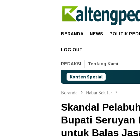
Loncat
ke
konten
BERANDA
NEWS
POLITIK PED
LOG OUT
REDAKSI
Tentang Kami
Konten Spesial
Harga Perta
Beranda
Habar Sekitar
Skandal Pelabuh
Bupati Seruyan
untuk Balas Jasa