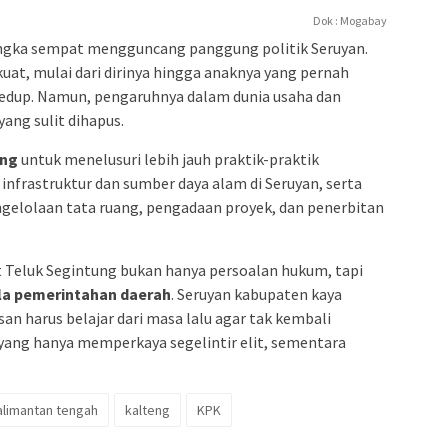
Dok : Mogabay
angka sempat mengguncang panggung politik Seruyan.
uat, mulai dari dirinya hingga anaknya yang pernah
redup. Namun, pengaruhnya dalam dunia usaha dan
ang sulit dihapus.
ing
untuk menelusuri lebih jauh praktik-praktik
infrastruktur dan sumber daya alam di Seruyan, serta
elolaan tata ruang, pengadaan proyek, dan penerbitan
t Teluk Segintung bukan hanya persoalan hukum, tapi
la pemerintahan daerah
. Seruyan kabupaten kaya
 harus belajar dari masa lalu agar tak kembali
ang hanya memperkaya segelintir elit, sementara
alimantan tengah
kalteng
KPK