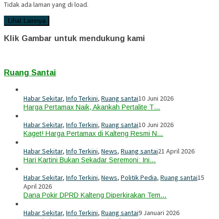
Tidak ada laman yang di load.
Lihat Lainnya
Klik Gambar untuk mendukung kami
Ruang Santai
Habar Sekitar
,
Info Terkini
,
Ruang santai
10 Juni 2026
Harga Pertamax Naik, Akankah Pertalite T…
Habar Sekitar
,
Info Terkini
,
Ruang santai
10 Juni 2026
Kaget! Harga Pertamax di Kalteng Resmi N…
Habar Sekitar
,
Info Terkini
,
News
,
Ruang santai
21 April 2026
Hari Kartini Bukan Sekadar Seremoni: Ini…
Habar Sekitar
,
Info Terkini
,
News
,
Politik Pedia
,
Ruang santai
15
April 2026
Dana Pokir DPRD Kalteng Diperkirakan Tem…
Habar Sekitar
,
Info Terkini
,
Ruang santai
9 Januari 2026