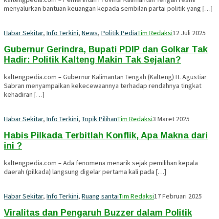
menyalurkan bantuan keuangan kepada sembilan partai politik yang […]
Habar Sekitar
,
Info Terkini
,
News
,
Politik Pedia
Tim Redaksi
12 Juli 2025
Gubernur Gerindra, Bupati PDIP dan Golkar Tak
Hadir: Politik Kalteng Makin Tak Sejalan?
kaltengpedia.com – Gubernur Kalimantan Tengah (Kalteng) H. Agustiar
Sabran menyampaikan kekecewaannya terhadap rendahnya tingkat
kehadiran […]
Habar Sekitar
,
Info Terkini
,
Topik Pilihan
Tim Redaksi
3 Maret 2025
Habis Pilkada Terbitlah Konflik, Apa Makna dari
ini ?
kaltengpedia.com – Ada fenomena menarik sejak pemilihan kepala
daerah (pilkada) langsung digelar pertama kali pada […]
Habar Sekitar
,
Info Terkini
,
Ruang santai
Tim Redaksi
17 Februari 2025
Viralitas dan Pengaruh Buzzer dalam Politik