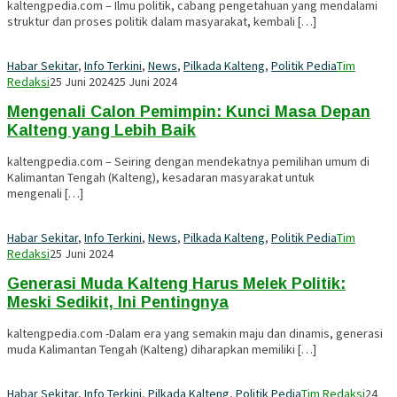
kaltengpedia.com – Ilmu politik, cabang pengetahuan yang mendalami
struktur dan proses politik dalam masyarakat, kembali […]
Habar Sekitar
,
Info Terkini
,
News
,
Pilkada Kalteng
,
Politik Pedia
Tim
Redaksi
25 Juni 2024
25 Juni 2024
Mengenali Calon Pemimpin: Kunci Masa Depan
Kalteng yang Lebih Baik
kaltengpedia.com – Seiring dengan mendekatnya pemilihan umum di
Kalimantan Tengah (Kalteng), kesadaran masyarakat untuk
mengenali […]
Habar Sekitar
,
Info Terkini
,
News
,
Pilkada Kalteng
,
Politik Pedia
Tim
Redaksi
25 Juni 2024
Generasi Muda Kalteng Harus Melek Politik:
Meski Sedikit, Ini Pentingnya
kaltengpedia.com -Dalam era yang semakin maju dan dinamis, generasi
muda Kalimantan Tengah (Kalteng) diharapkan memiliki […]
Habar Sekitar
,
Info Terkini
,
Pilkada Kalteng
,
Politik Pedia
Tim Redaksi
24