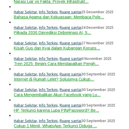
Narasi Liar vs Fakta: Proyek Infrastrukt…
Habar Sekitar
,
Info Terkini
,
Ruang santai
25 Desember 2025
Bahasa Agama dan Kekuasaan: Membaca Pole…
Habar Sekitar
,
Info Terkini
,
Ruang santai
24 Desember 2025
Pilkada 2030 Diprediksi Didominasi AI, S…
Habar Sekitar
,
Info Terkini
,
Ruang santai
27 November 2025
Kisah Gus dan Kyai dalam Kubangan Korups…
Habar Sekitar
,
Info Terkini
,
Ruang santai
6 November 2025
Tren 2025: Begini Cara Mendapatkan Pengh…
Habar Sekitar
,
Info Terkini
,
Ruang santai
30 September 2025
Internet di Rumah Lelet? Solusinya Cukup…
Habar Sekitar
,
Info Terkini
,
Ruang santai
30 September 2025
Cara Mengembalikan Akun Facebook yang Lu…
Habar Sekitar
,
Info Terkini
,
Ruang santai
30 September 2025
HP Terkunci karena Lupa PIN/Password? Be…
Habar Sekitar
,
Info Terkini
,
Ruang santai
30 September 2025
Cukup 1 Menit, WhatsApp Terkunci Diduga …