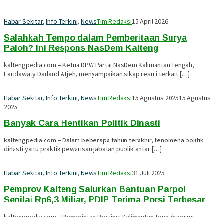
Habar Sekitar
,
Info Terkini
,
News
Tim Redaksi
15 April 2026
Salahkah Tempo dalam Pemberitaan Surya
Paloh? Ini Respons NasDem Kalteng
kaltengpedia.com – Ketua DPW Partai NasDem Kalimantan Tengah,
Faridawaty Darland Atjeh, menyampaikan sikap resmi terkait […]
Habar Sekitar
,
Info Terkini
,
News
Tim Redaksi
15 Agustus 2025
15 Agustus
2025
Banyak Cara Hentikan Politik Dinasti
kaltengpedia.com – Dalam beberapa tahun terakhir, fenomena politik
dinasti yaitu praktik pewarisan jabatan publik antar […]
Habar Sekitar
,
Info Terkini
,
News
Tim Redaksi
31 Juli 2025
Pemprov Kalteng Salurkan Bantuan Parpol
Senilai Rp6,3 Miliar, PDIP Terima Porsi Terbesar
kaltengpedia.com – Pemerintah Provinsi Kalimantan Tengah resmi