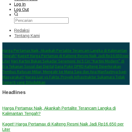
Log In
Log Out
Redaksi
Tentang Kami
Konten Spesial
Harga Pertamax Naik, Akankah Pertalite Terancam Langka di Kalimantan
Tengah?
Kaget! Harga Pertamax di Kalteng Resmi Naik Jadi Rp16.650 per
Liter
Hari Kartini Bukan Sekadar Seremoni: Ini 5 Ciri “Kartini Modern” di
Era Tekanan Sosial dan Digital
Dana Pokir DPRD Kalteng Diperkirakan
Tembus Ratusan Miliar, Mengalir ke Mana Saja dan Apa Manfaatnya bagi
Masyarakat?
Narasi Liar vs Fakta: Proyek Infrastruktur Sukamara Tidak
Seperti yang Dituduhkan
Headlines
Harga Pertamax Naik, Akankah Pertalite Terancam Langka di
Kalimantan Tengah?
Kaget! Harga Pertamax di Kalteng Resmi Naik Jadi Rp16.650 per
Liter