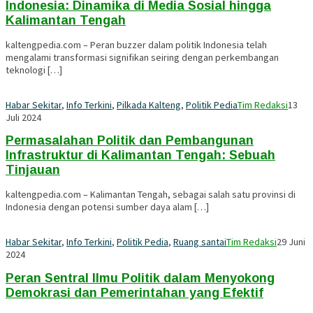
Indonesia: Dinamika di Media Sosial hingga
Kalimantan Tengah
kaltengpedia.com – Peran buzzer dalam politik Indonesia telah
mengalami transformasi signifikan seiring dengan perkembangan
teknologi […]
Habar Sekitar
,
Info Terkini
,
Pilkada Kalteng
,
Politik Pedia
Tim Redaksi
13
Juli 2024
Permasalahan Politik dan Pembangunan
Infrastruktur di Kalimantan Tengah: Sebuah
Tinjauan
kaltengpedia.com – Kalimantan Tengah, sebagai salah satu provinsi di
Indonesia dengan potensi sumber daya alam […]
Habar Sekitar
,
Info Terkini
,
Politik Pedia
,
Ruang santai
Tim Redaksi
29 Juni
2024
Peran Sentral Ilmu Politik dalam Menyokong
Demokrasi dan Pemerintahan yang Efektif