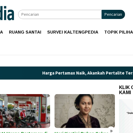
Pencarian
IA
RUANG SANTAI
SURVEI KALTENGPEDIA
TOPIK PILIH
Harga Pertamax Naik, Akankah Pertalite Terancam L
KLIK
KAMI
»