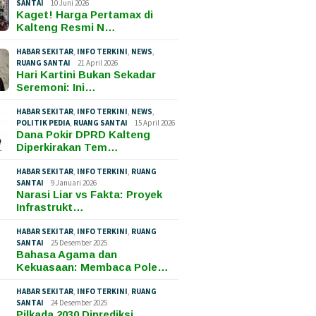
SANTAI
10 Juni 2026
Kaget! Harga Pertamax di
Kalteng Resmi N…
HABAR SEKITAR
,
INFO TERKINI
,
NEWS
,
RUANG SANTAI
21 April 2026
Hari Kartini Bukan Sekadar
Seremoni: Ini…
HABAR SEKITAR
,
INFO TERKINI
,
NEWS
,
POLITIK PEDIA
,
RUANG SANTAI
15 April 2026
Dana Pokir DPRD Kalteng
Diperkirakan Tem…
HABAR SEKITAR
,
INFO TERKINI
,
RUANG
SANTAI
9 Januari 2026
Narasi Liar vs Fakta: Proyek
Infrastrukt…
HABAR SEKITAR
,
INFO TERKINI
,
RUANG
SANTAI
25 Desember 2025
Bahasa Agama dan
Kekuasaan: Membaca Pole…
HABAR SEKITAR
,
INFO TERKINI
,
RUANG
SANTAI
24 Desember 2025
Pilkada 2030 Diprediksi