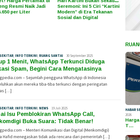
 Kartini Bukan Sekadar
Dana Pokir DPRD Kalteng
Narasi
moni: Ini 5 Ciri “Kartini
Diperkirakan Tembus
Proye
rn” di Era Tekanan
Ratusan Miliar, Mengalir ke
Sukam
al dan Digital
Mana Saja dan Apa
yang 
Manfaatnya bagi
Masyarakat?
RUAN
SEKITAR
,
INFO TERKINI
,
RUANG SANTAI
Tim
30 September 2025
up 1 Menit, WhatsApp Terkunci Diduga
Redaksi
kasi Spam, Begini Cara Mengatasinya
ngpedia.com – Sejumlah pengguna WhatsApp di Indonesia
luhkan akun mereka tiba-tiba terkunci dengan peringatan
tas […]
SEKITAR
,
INFO TERKINI
,
NEWS
Tim
19 Juli 2025
HABAR S
i Isu Pemblokiran WhatsApp Call,
Redaksi
2026
Harga
komdigi Buka Suara: Tidak Benar!
T…
gpedia.com – Menteri Komunikasi dan Digital (Menkomdigi)
a Hafid menegaskan tidak ada rencana dari pemerintah […]