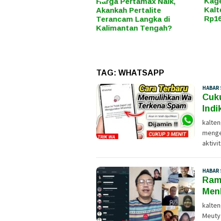
Kaget! Harga Pertamax di
Hari
rga Pertamax Naik,
Kalteng Resmi Naik Jadi
Sere
ankah Pertalite
Rp16.650 per Liter
Mode
rancam Langka di
Sosi
limantan Tengah?
TAG:
WHATSAPP
HABAR 
Cuk
Indi
kalte
menge
aktivi
HABAR 
Rama
Men
kalten
Meuty