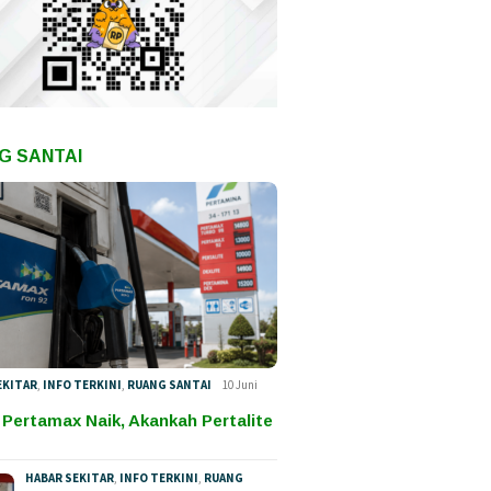
 Liar vs Fakta:
Bahasa Agama dan
Pilkada
k Infrastruktur
Kekuasaan: Membaca
Didomin
ara Tidak Seperti
Polemik Tambang di
Kampan
Dituduhkan
Internal Ormas
Total
G SANTAI
EKITAR
,
INFO TERKINI
,
RUANG SANTAI
10 Juni
 Pertamax Naik, Akankah Pertalite
HABAR SEKITAR
,
INFO TERKINI
,
RUANG