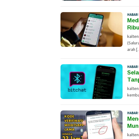
HABAR 
Medi
Rib
kalte
(Salur
arah [
HABAR 
Sel
Tanp
kalten
kembal
HABAR 
Meng
Mun
kalten