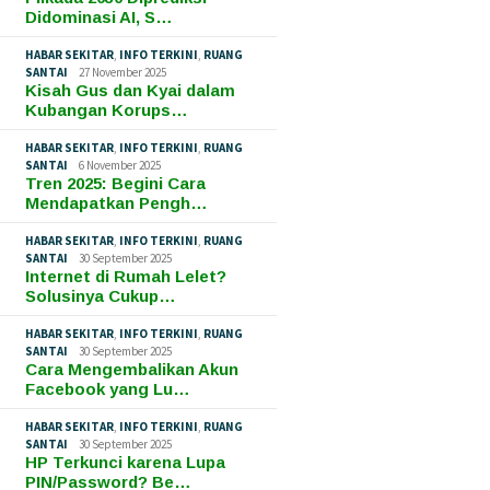
Didominasi AI, S…
HABAR SEKITAR
,
INFO TERKINI
,
RUANG
SANTAI
27 November 2025
Kisah Gus dan Kyai dalam
Kubangan Korups…
HABAR SEKITAR
,
INFO TERKINI
,
RUANG
SANTAI
6 November 2025
Tren 2025: Begini Cara
Mendapatkan Pengh…
HABAR SEKITAR
,
INFO TERKINI
,
RUANG
SANTAI
30 September 2025
Internet di Rumah Lelet?
Solusinya Cukup…
HABAR SEKITAR
,
INFO TERKINI
,
RUANG
SANTAI
30 September 2025
Cara Mengembalikan Akun
Facebook yang Lu…
HABAR SEKITAR
,
INFO TERKINI
,
RUANG
SANTAI
30 September 2025
HP Terkunci karena Lupa
PIN/Password? Be…