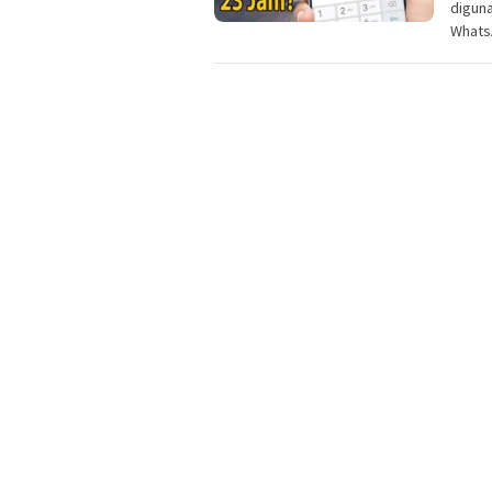
digun
Whats