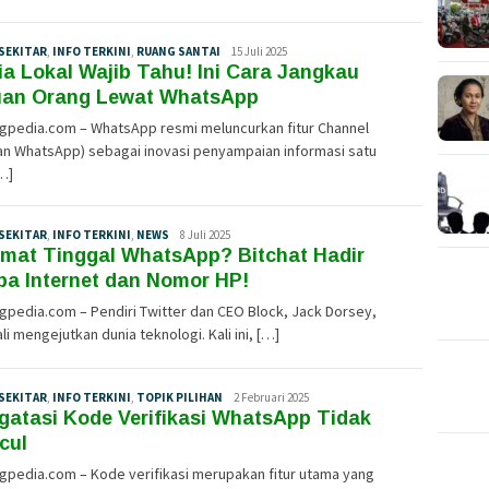
SEKITAR
,
INFO TERKINI
,
RUANG SANTAI
Tim
15 Juli 2025
a Lokal Wajib Tahu! Ini Cara Jangkau
Redaksi
uan Orang Lewat WhatsApp
ngpedia.com – WhatsApp resmi meluncurkan fitur Channel
an WhatsApp) sebagai inovasi penyampaian informasi satu
…]
SEKITAR
,
INFO TERKINI
,
NEWS
Tim
8 Juli 2025
amat Tinggal WhatsApp? Bitchat Hadir
Redaksi
a Internet dan Nomor HP!
gpedia.com – Pendiri Twitter dan CEO Block, Jack Dorsey,
i mengejutkan dunia teknologi. Kali ini, […]
SEKITAR
,
INFO TERKINI
,
TOPIK PILIHAN
Tim
2 Februari 2025
atasi Kode Verifikasi WhatsApp Tidak
Redaksi
cul
gpedia.com – Kode verifikasi merupakan fitur utama yang