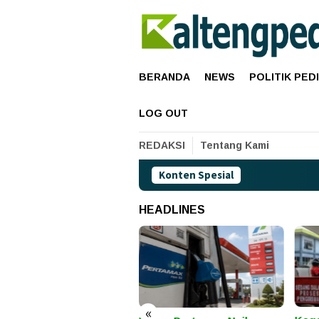
Loncat
ke
konten
BERANDA
NEWS
POLITIK PED
LOG OUT
REDAKSI
Tentang Kami
Konten Spesial
HEADLINES
«