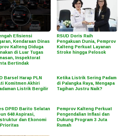
engah Efisiensi
RSUD Doris Raih
aran, Kendaraan Dinas
Pengakuan Dunia, Pemprov
rov Kalteng Diduga
Kalteng Perkuat Layanan
nakan di Luar Tugas
Stroke hingga Pelosok
nasan, Inspektorat
nta Bertindak
 Barsel Harap PLN
Ketika Listrik Sering Padam
ti Komitmen Akhiri
di Palangka Raya, Mengapa
daman Listrik Bergilir
Tagihan Justru Naik?
s DPRD Barito Selatan
Pemprov Kalteng Perkuat
un 648 Aspirasi,
Pengendalian Inflasi dan
astruktur dan Ekonomi
Dukung Program 3 Juta
 Prioritas
Rumah