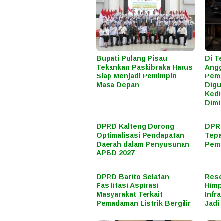
Bupati Pulang Pisau
Di T
Tekankan Paskibraka Harus
Angg
Siap Menjadi Pemimpin
Pemp
Masa Depan
Digu
Kedi
Dimi
DPRD Kalteng Dorong
DPRD
Optimalisasi Pendapatan
Tepa
Daerah dalam Penyusunan
Pema
APBD 2027
DPRD Barito Selatan
Rese
Fasilitasi Aspirasi
Himp
Masyarakat Terkait
Infr
Pemadaman Listrik Bergilir
Jadi