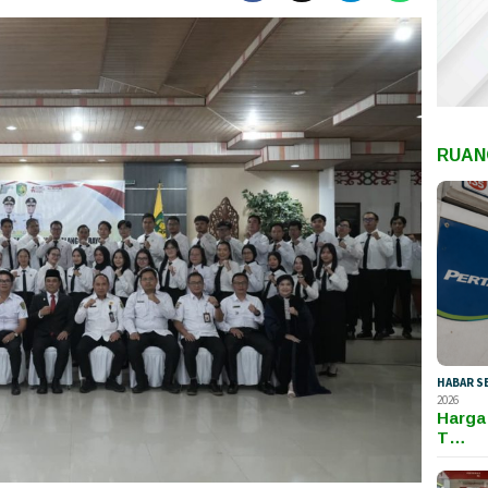
RUAN
HABAR S
2026
Harga
T…