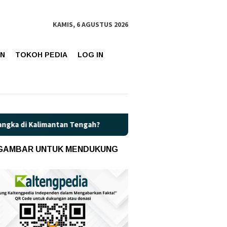
KAMIS, 6 AGUSTUS 2026
AN
TOKOH PEDIA
LOG IN
an Tengah?
Kaget! Harga Pertamax di Kalteng Resmi Naik J
 GAMBAR UNTUK MENDUKUNG