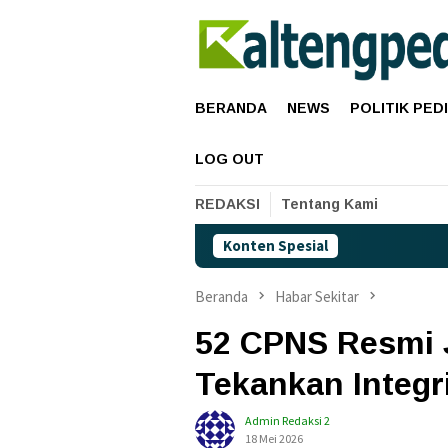
Loncat
ke
konten
BERANDA
NEWS
POLITIK PED
LOG OUT
REDAKSI
Tentang Kami
Konten Spesial
Harga
Beranda
Habar Sekitar
52 CPNS Resmi 
Tekankan Integr
Admin Redaksi 2
18 Mei 2026