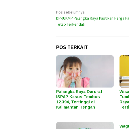
Navigasi
Pos sebelumnya
DPKUKMP Palangka Raya Pastikan Harga P
pos
Tetap Terkendali
POS TERKAIT
Palangka Raya Darurat
Wisa
ISPA? Kasus Tembus
Tumb
12.394, Tertinggi di
Raya
Kalimantan Tengah
Tert
Wagu