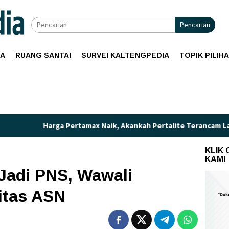
Pencarian
IA
RUANG SANTAI
SURVEI KALTENGPEDIA
TOPIK PILIH
 Pertamax Naik, Akankah Pertalite Terancam Langka di Kalimant
KLIK
KAMI
Jadi PNS, Wawali
itas ASN