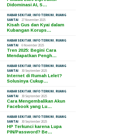
Didominasi AI, S…
HABAR SEKITAR
,
INFO TERKINI
,
RUANG
SANTAI
27 November 2025
Kisah Gus dan Kyai dalam
Kubangan Korups…
HABAR SEKITAR
,
INFO TERKINI
,
RUANG
SANTAI
6 November 2025
Tren 2025: Begini Cara
Mendapatkan Pengh…
HABAR SEKITAR
,
INFO TERKINI
,
RUANG
SANTAI
30 September 2025
Internet di Rumah Lelet?
Solusinya Cukup…
HABAR SEKITAR
,
INFO TERKINI
,
RUANG
SANTAI
30 September 2025
Cara Mengembalikan Akun
Facebook yang Lu…
HABAR SEKITAR
,
INFO TERKINI
,
RUANG
SANTAI
30 September 2025
HP Terkunci karena Lupa
PIN/Password? Be…