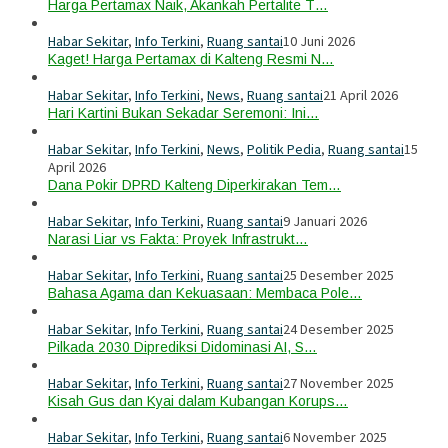
Harga Pertamax Naik, Akankah Pertalite T…
Habar Sekitar
,
Info Terkini
,
Ruang santai
10 Juni 2026
Kaget! Harga Pertamax di Kalteng Resmi N…
Habar Sekitar
,
Info Terkini
,
News
,
Ruang santai
21 April 2026
Hari Kartini Bukan Sekadar Seremoni: Ini…
Habar Sekitar
,
Info Terkini
,
News
,
Politik Pedia
,
Ruang santai
15
April 2026
Dana Pokir DPRD Kalteng Diperkirakan Tem…
Habar Sekitar
,
Info Terkini
,
Ruang santai
9 Januari 2026
Narasi Liar vs Fakta: Proyek Infrastrukt…
Habar Sekitar
,
Info Terkini
,
Ruang santai
25 Desember 2025
Bahasa Agama dan Kekuasaan: Membaca Pole…
Habar Sekitar
,
Info Terkini
,
Ruang santai
24 Desember 2025
Pilkada 2030 Diprediksi Didominasi AI, S…
Habar Sekitar
,
Info Terkini
,
Ruang santai
27 November 2025
Kisah Gus dan Kyai dalam Kubangan Korups…
Habar Sekitar
,
Info Terkini
,
Ruang santai
6 November 2025