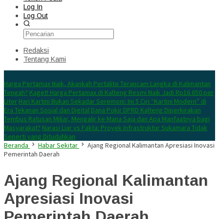
Log In
Log Out
Redaksi
Tentang Kami
Konten Spesial
Harga Pertamax Naik, Akankah Pertalite Terancam Langka di Kalimantan
Tengah?
Kaget! Harga Pertamax di Kalteng Resmi Naik Jadi Rp16.650 per
Liter
Hari Kartini Bukan Sekadar Seremoni: Ini 5 Ciri “Kartini Modern” di
Era Tekanan Sosial dan Digital
Dana Pokir DPRD Kalteng Diperkirakan
Tembus Ratusan Miliar, Mengalir ke Mana Saja dan Apa Manfaatnya bagi
Masyarakat?
Narasi Liar vs Fakta: Proyek Infrastruktur Sukamara Tidak
Seperti yang Dituduhkan
Beranda
Habar Sekitar
Ajang Regional Kalimantan Apresiasi Inovasi
Pemerintah Daerah
Ajang Regional Kalimantan
Apresiasi Inovasi
Pemerintah Daerah