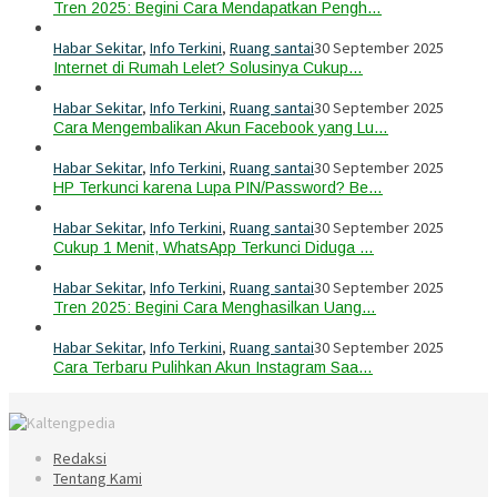
Tren 2025: Begini Cara Mendapatkan Pengh…
Habar Sekitar
,
Info Terkini
,
Ruang santai
30 September 2025
Internet di Rumah Lelet? Solusinya Cukup…
Habar Sekitar
,
Info Terkini
,
Ruang santai
30 September 2025
Cara Mengembalikan Akun Facebook yang Lu…
Habar Sekitar
,
Info Terkini
,
Ruang santai
30 September 2025
HP Terkunci karena Lupa PIN/Password? Be…
Habar Sekitar
,
Info Terkini
,
Ruang santai
30 September 2025
Cukup 1 Menit, WhatsApp Terkunci Diduga …
Habar Sekitar
,
Info Terkini
,
Ruang santai
30 September 2025
Tren 2025: Begini Cara Menghasilkan Uang…
Habar Sekitar
,
Info Terkini
,
Ruang santai
30 September 2025
Cara Terbaru Pulihkan Akun Instagram Saa…
Redaksi
Tentang Kami