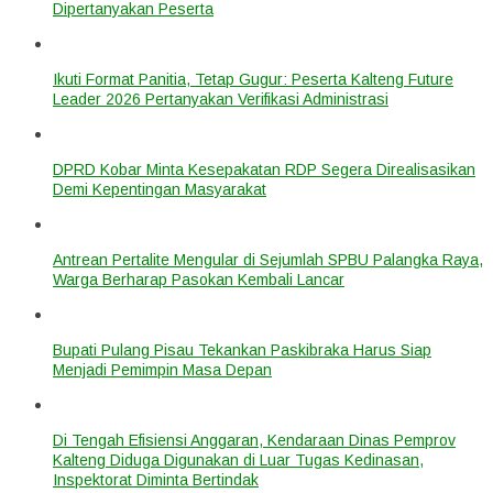
Dipertanyakan Peserta
Ikuti Format Panitia, Tetap Gugur: Peserta Kalteng Future
Leader 2026 Pertanyakan Verifikasi Administrasi
DPRD Kobar Minta Kesepakatan RDP Segera Direalisasikan
Demi Kepentingan Masyarakat
Antrean Pertalite Mengular di Sejumlah SPBU Palangka Raya,
Warga Berharap Pasokan Kembali Lancar
Bupati Pulang Pisau Tekankan Paskibraka Harus Siap
Menjadi Pemimpin Masa Depan
Di Tengah Efisiensi Anggaran, Kendaraan Dinas Pemprov
Kalteng Diduga Digunakan di Luar Tugas Kedinasan,
Inspektorat Diminta Bertindak