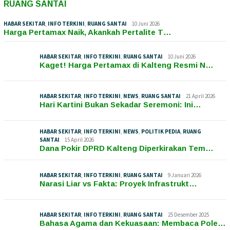
RUANG SANTAI
HABAR SEKITAR
,
INFO TERKINI
,
RUANG SANTAI
10 Juni 2026
Harga Pertamax Naik, Akankah Pertalite T…
HABAR SEKITAR
,
INFO TERKINI
,
RUANG SANTAI
10 Juni 2026
Kaget! Harga Pertamax di Kalteng Resmi N…
HABAR SEKITAR
,
INFO TERKINI
,
NEWS
,
RUANG SANTAI
21 April 2026
Hari Kartini Bukan Sekadar Seremoni: Ini…
HABAR SEKITAR
,
INFO TERKINI
,
NEWS
,
POLITIK PEDIA
,
RUANG
SANTAI
15 April 2026
Dana Pokir DPRD Kalteng Diperkirakan Tem…
HABAR SEKITAR
,
INFO TERKINI
,
RUANG SANTAI
9 Januari 2026
Narasi Liar vs Fakta: Proyek Infrastrukt…
HABAR SEKITAR
,
INFO TERKINI
,
RUANG SANTAI
25 Desember 2025
Bahasa Agama dan Kekuasaan: Membaca Pole…