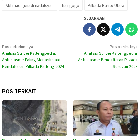
Akhmad gunadi nadalsyah
haji gogo
Pilkada Barito Utara
SEBARKAN
Navigasi
Pos sebelumnya
Pos berikutnya
Analisis Survei Kaltengpedia:
Analisis Survei Kaltengpedia:
pos
Antusiasme Paling Menarik saat
Antusiasme Pendaftaran Pilkada
Pendaftaran Pilkada Kalteng 2024
Seruyan 2024
POS TERKAIT