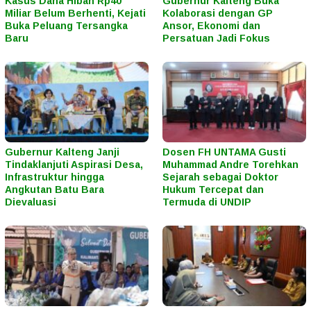
Kasus Dana Hibah Rp40
Gubernur Kalteng Buka
Miliar Belum Berhenti, Kejati
Kolaborasi dengan GP
Buka Peluang Tersangka
Ansor, Ekonomi dan
Baru
Persatuan Jadi Fokus
Gubernur Kalteng Janji
Dosen FH UNTAMA Gusti
Tindaklanjuti Aspirasi Desa,
Muhammad Andre Torehkan
Infrastruktur hingga
Sejarah sebagai Doktor
Angkutan Batu Bara
Hukum Tercepat dan
Dievaluasi
Termuda di UNDIP