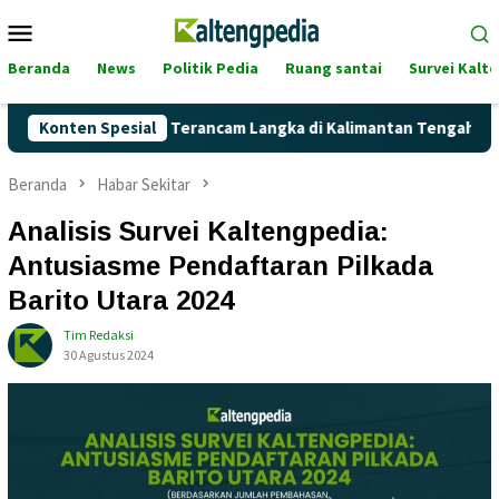
Loncat
Menu
ke
Mobile
konten
Beranda
News
Politik Pedia
Ruang santai
Survei Kalt
 Pertalite Terancam Langka di Kalimantan Tengah?
Konten Spesial
Kaget
Beranda
Habar Sekitar
Analisis Survei Kaltengpedia:
Antusiasme Pendaftaran Pilkada
Barito Utara 2024
Tim Redaksi
30 Agustus 2024