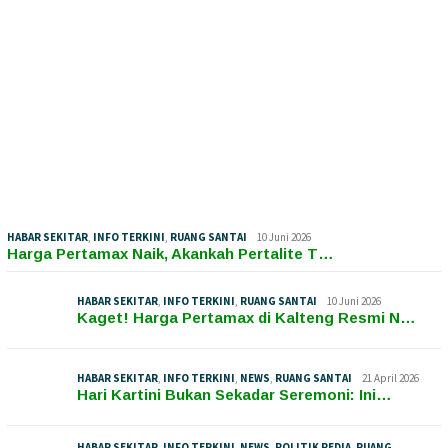
HABAR SEKITAR
,
INFO TERKINI
,
RUANG SANTAI
10 Juni 2026
Harga Pertamax Naik, Akankah Pertalite T…
HABAR SEKITAR
,
INFO TERKINI
,
RUANG SANTAI
10 Juni 2026
Kaget! Harga Pertamax di Kalteng Resmi N…
HABAR SEKITAR
,
INFO TERKINI
,
NEWS
,
RUANG SANTAI
21 April 2026
Hari Kartini Bukan Sekadar Seremoni: Ini…
HABAR SEKITAR
,
INFO TERKINI
,
NEWS
,
POLITIK PEDIA
,
RUANG