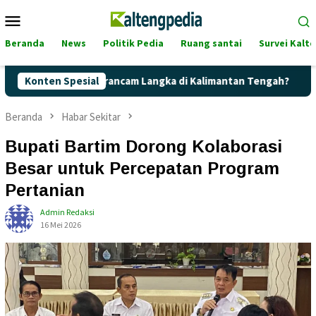
Loncat
Menu
ke
Mobile
konten
Beranda
News
Politik Pedia
Ruang santai
Survei Kalt
rtalite Terancam Langka di Kalimantan Tengah?
Konten Spesial
Kaget! H
Beranda
Habar Sekitar
Bupati Bartim Dorong Kolaborasi
Besar untuk Percepatan Program
Pertanian
Admin Redaksi
16 Mei 2026